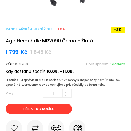
KANCELÁŘSKÉ A HERNÍ ŽIDLE
AGA
-3%
Aga Herní židle MR2090 Černo - Žlutá
1 799
Kč
1 849
Kč
KÓD:
K14760
Dostupnost:
Skladem
Kdy dostanu zboží?
10.08. - 11.08.
Hledáte tu správnou židli k počítači? Všechny komponenty herní židle jsou
speciálně tvarované, aby se co nejlépe přizpůsobily vašemu tělu.
Kusy
PŘIDAT DO KOŠÍKU