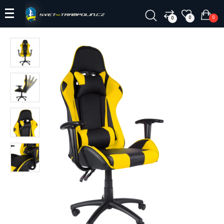
0
0
0