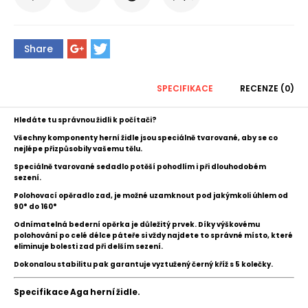
Share
SPECIFIKACE
RECENZE (0)
Hledáte tu správnou židli k počítači?
Všechny komponenty herní židle jsou speciálně tvarované, aby se co
nejlépe přizpůsobily vašemu tělu.
Speciálně tvarované sedadlo potěší pohodlím i při dlouhodobém
sezení.
Polohovací opěradlo zad, je možné uzamknout pod jakýmkoli úhlem od
90° do 160°
Odnímatelná bederní opěrka je důležitý prvek. Díky výškovému
polohování po celé délce páteře si vždy najdete to správné místo, které
eliminuje bolesti zad při delším sezení.
Dokonalou stabilitu pak garantuje vyztužený černý kříž s 5 kolečky.
Specifikace Aga herní židle.