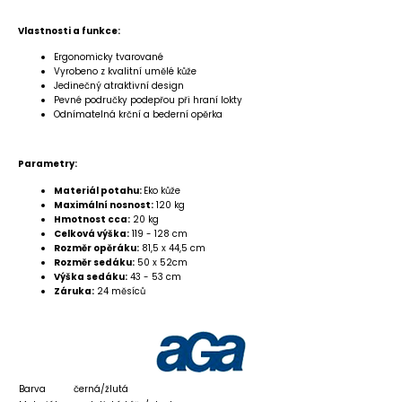
Vlastnosti a funkce:
Ergonomicky tvarované
Vyrobeno z kvalitní umělé kůže
Jedinečný atraktivní design
Pevné područky podepřou při hraní lokty
Odnímatelná krční a bederní opěrka
Parametry:
Materiál potahu:
Eko kůže
Maximální nosnost:
120 kg
Hmotnost cca:
20 kg
Celková výška:
119 - 128 cm
Rozměr opěráku:
81,5 x 44,5 cm
Rozměr sedáku:
50 x 52cm
Výška sedáku:
43 - 53 cm
Záruka:
24 měsíců
Barva
černá/žlutá