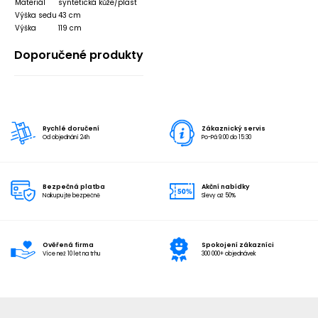
Materiál
syntetická kůže/plast
Výška sedu
43 cm
Výška
119 cm
Doporučené produkty
Rychlé doručení
Zákaznický servis
Od objednání 24h
Po-Pá 9:00 do 15:30
Bezpečná platba
Akční nabídky
Nakupujte bezpečně
Slevy až 50%
Ověřená firma
Spokojení zákazníci
Více než 10 let na trhu
300 000+ objednávek