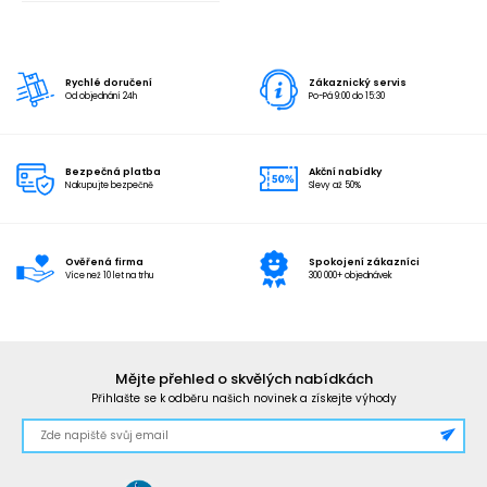
Rychlé doručení
Zákaznický servis
Od objednání 24h
Po-Pá 9:00 do 15:30
Bezpečná platba
Akční nabídky
Nakupujte bezpečně
Slevy až 50%
Ověřená firma
Spokojení zákazníci
Více než 10 let na trhu
300 000+ objednávek
Mějte přehled o skvělých nabídkách
Přihlašte se k odběru našich novinek a získejte výhody