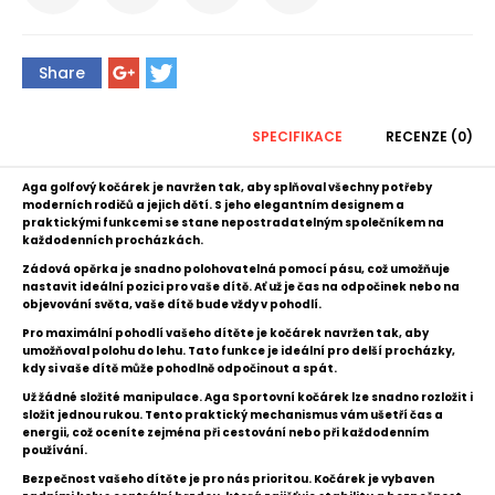
Share
SPECIFIKACE
RECENZE (0)
Aga golfový kočárek je navržen tak, aby splňoval všechny potřeby
moderních rodičů a jejich dětí. S jeho elegantním designem a
praktickými funkcemi se stane nepostradatelným společníkem na
každodenních procházkách.
Zádová opěrka je snadno polohovatelná pomocí pásu, což umožňuje
nastavit ideální pozici pro vaše dítě. Ať už je čas na odpočinek nebo na
objevování světa, vaše dítě bude vždy v pohodlí.
Pro maximální pohodlí vašeho dítěte je kočárek navržen tak, aby
umožňoval polohu do lehu. Tato funkce je ideální pro delší procházky,
kdy si vaše dítě může pohodlně odpočinout a spát.
Už žádné složité manipulace. Aga Sportovní kočárek lze snadno rozložit i
složit jednou rukou. Tento praktický mechanismus vám ušetří čas a
energii, což oceníte zejména při cestování nebo při každodenním
používání.
Bezpečnost vašeho dítěte je pro nás prioritou. Kočárek je vybaven