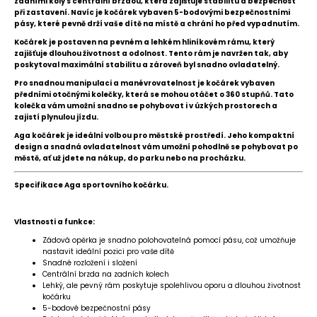
zadními koly s centrální brzdou, která zajišťuje stabilitu a bezpečnost
při zastavení. Navíc je kočárek vybaven 5-bodovými bezpečnostními
pásy, které pevně drží vaše dítě na místě a chrání ho před vypadnutím.
Kočárek je postaven na pevném a lehkém hliníkovém rámu, který
zajišťuje dlouhou životnost a odolnost. Tento rám je navržen tak, aby
poskytoval maximální stabilitu a zároveň byl snadno ovladatelný.
Pro snadnou manipulaci a manévrovatelnost je kočárek vybaven
předními otočnými kolečky, která se mohou otáčet o 360 stupňů. Tato
kolečka vám umožní snadno se pohybovat i v úzkých prostorech a
zajistí plynulou jízdu.
Aga kočárek je ideální volbou pro městské prostředí. Jeho kompaktní
design a snadná ovladatelnost vám umožní pohodlně se pohybovat po
městě, ať už jdete na nákup, do parku nebo na procházku.
Specifikace Aga sportovního kočárku.
Vlastnosti a funkce:
Zádová opěrka je snadno polohovatelná pomocí pásu, což umožňuje
nastavit ideální pozici pro vaše dítě
Snadné rozložení i složení
Centrální brzda na zadních kolech
Lehký, ale pevný rám poskytuje spolehlivou oporu a dlouhou životnost
kočárku
5-bodové bezpečnostní pásy