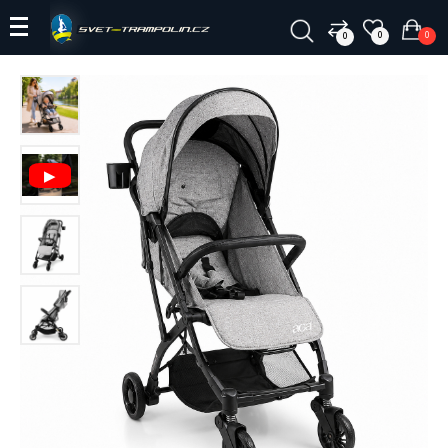
0
0
0