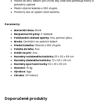
Poloha do lehu ideální pro chvíle, kdy vaše dítě potřebuje klidný a
pohodlný spánek
Přední otočná kolečka o 360 stupňů
Prostorný koš ve spodní části kočárku
Parametry:
Materiál rámu:
Hliník
Bezpečnostní pásy:
3-bodové
Polohování zádové opěrky:
Ano, pomocí pásu
Brzda:
Centrální na zadních kolech
Přední kolečka:
Otočná o 360 stupňů
Poloha do lehu:
Ano
Držák na pití:
Ano
Rozměry rozloženého kočárku:
101 x 50 x 69 cm
Rozměry složeného kočárku:
72 x 50 x 29 cm
Rozměry sportovní korby:
62 x 61 x 30 cm
Nosnost:
15 kg
Výrobce:
Aga
Záruka:
24 měsíců
Doporučené produkty