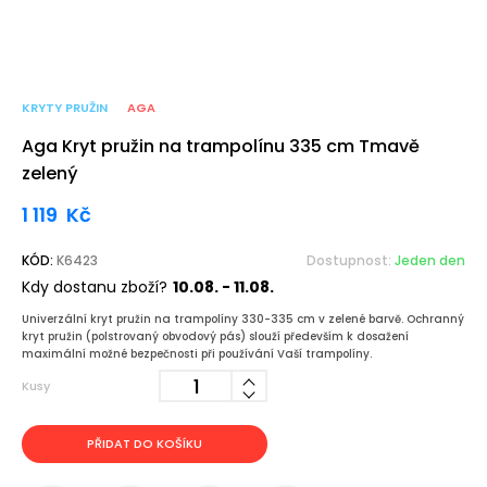
KRYTY PRUŽIN
AGA
Aga Kryt pružin na trampolínu 335 cm Tmavě
zelený
1 119
Kč
KÓD:
K6423
Dostupnost:
Jeden den
Kdy dostanu zboží?
10.08. - 11.08.
Univerzální kryt pružin na trampolíny 330-335 cm v zelené barvě. Ochranný
kryt pružin (polstrovaný obvodový pás) slouží především k dosažení
maximální možné bezpečnosti při používání Vaší trampolíny.
Kusy
PŘIDAT DO KOŠÍKU