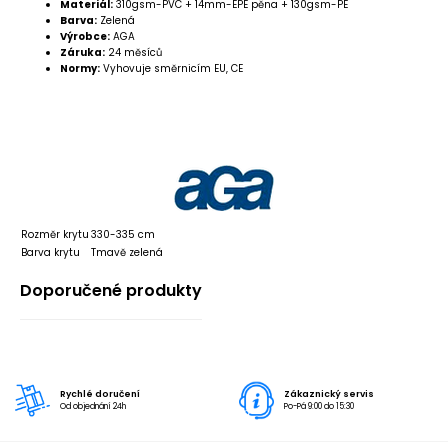
Materiál:
310gsm-PVC + 14mm-EPE pěna + 130gsm-PE
Barva:
Zelená
Výrobce:
AGA
Záruka:
24 měsíců
Normy:
Vyhovuje směrnicím EU, CE
Rozměr krytu
330-335 cm
Barva krytu
Tmavě zelená
Doporučené produkty
Rychlé doručení
Zákaznický servis
Od objednání 24h
Po-Pá 9:00 do 15:30