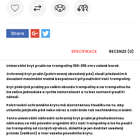
Share
SPECIFIKACE
RECENZE (0)
Univerzální kryt pružin na trampolíny 330-335 cm v zelené barvě.
Ochranný kryt pružin (p
olstrovaný obvodový pás)
slouží především k
dosažení m
aximální možné bezpečnosti při používání Vaší trampolíny.
Kryt překrývá pružiny po celém obvodu trampolíny a n
a trampolínu ho
lze velice jednoduše a rychle nainstalovat a to bez nutnosti použítí
nářadí.
P
olstrování ochranného krytu má dostatečnou tloušťku na to, aby
utlumilo jakýkoliv pád nebo náraz a zabránilo tak nechtěnému zranění.
Tento univerzální náhradní ochranný kryt pružin
je plnohodnotnou
náhradou za Váš původní originální díl z Vaší trampolíny a l
ze ho použít
na trampolíny od různých výrobců, důležité je jen dodržet uvedený
průměr (velikost) a tvar vašeho původního krytu.