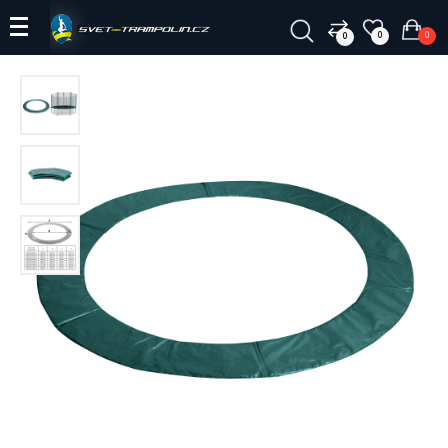
0
0
0