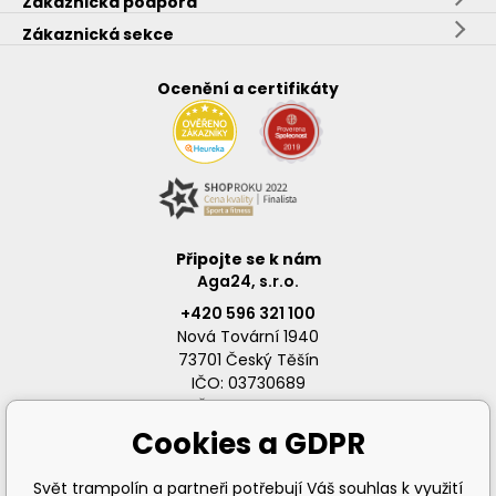
Zákaznická podpora
Zákaznická sekce
Ocenění a certifikáty
Připojte se k nám
Aga24, s.r.o.
+420 596 321 100
Nová Tovární 1940
73701 Český Těšín
IČO: 03730689
DIČ: CZ03730689
Cookies a GDPR
Svět trampolín a partneři potřebují Váš souhlas k využití