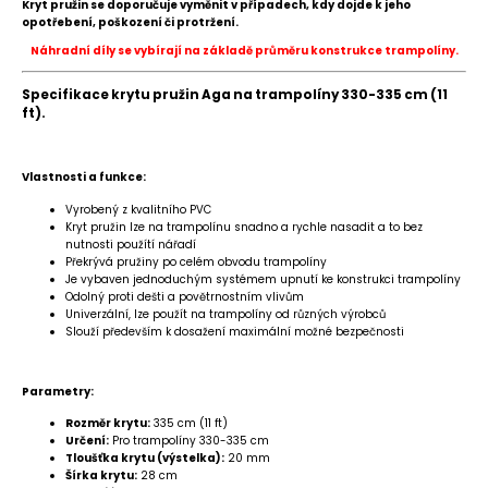
Kryt pružin se doporučuje vyměnit v případech, kdy dojde k jeho
opotřebení, poškození či protržení.
Náhradní díly se vybírají na základě průměru konstrukce trampolíny.
Specifikace krytu pružin Aga na trampolíny 330-335 cm (11
ft).
Vlastnosti a funkce:
Vyrobený z kvalitního PVC
Kryt pružin lze na trampolínu snadno a rychle nasadit a to bez
nutnosti použítí nářadí
Překrývá pružiny po celém obvodu trampolíny
Je vybaven jednoduchým systémem upnutí ke konstrukci trampolíny
Odolný proti dešti a povětrnostním vlivům
Univerzální, lze použít na trampolíny od různých výrobců
Slouží především k dosažení maximální možné bezpečnosti
Parametry:
Rozměr krytu:
335 cm (11 ft)
Určení:
Pro trampolíny 330-335 cm
Tloušťka
krytu (výstelka):
20 mm
Šírka krytu:
28 cm