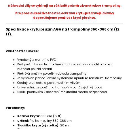
Náhradní díly se vybírají na základě průměru konstrukce trampolíny.
Pro prodloužení životnosti a ochranu krytu před vnějšími vlivy
doporučujeme používat krycí plachtu.
Specifikace krytu pružin AGA na trampolíny 360-366 cm (12
ft).
Vlastnosti a funkce:
Vyrobený z kvalitního PVC
Kryt pružin lze na trampolínu snadno a rychle nasadit a to bez
nutnosti použítí nářadí
Překrývá pružiny po celém obvodu trampolíny
Je vybaven jednoduchým systémem upnutí ke konstrukci trampolíny
Odolný proti dešti a povětrnostním vlivům
Univerzální, lze použít na trampolíny od různých výrobců
Slouží především k dosažení maximální možné bezpečnosti
Parametry:
Rozměr krytu:
366 cm (12 ft)
Určení:
Pro trampolíny 360-366 cm
Tloušťka
krytu (výstelka):
20 mm