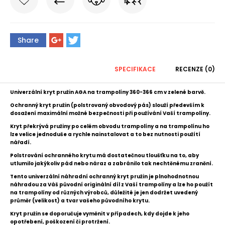
Share
SPECIFIKACE
RECENZE (0)
Univerzální kryt pružin AGA na trampolíny 360-366 cm v zelené barvě.
Ochranný kryt pružin (p
olstrovaný obvodový pás)
slouží především k
dosažení m
aximální možné bezpečnosti při používání Vaší trampolíny.
Kryt překrývá pružiny po celém obvodu trampolíny a n
a trampolínu ho
lze velice jednoduše a rychle nainstalovat a to bez nutnosti použítí
nářadí.
P
olstrování ochranného krytu má dostatečnou tloušťku na to, aby
utlumilo jakýkoliv pád nebo náraz a zabránilo tak nechtěnému zranění.
Tento univerzální náhradní ochranný kryt pružin
je plnohodnotnou
náhradou za Váš původní originální díl z Vaší trampolíny a l
ze ho použít
na trampolíny od různých výrobců, důležité je jen dodržet uvedený
průměr (velikost) a tvar vašeho původního krytu.
Kryt pružin se doporučuje vyměnit v případech, kdy dojde k jeho
opotřebení, poškození či protržení.