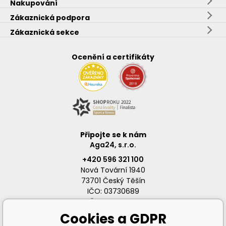
Nakupování
Zákaznická podpora
Zákaznická sekce
Ocenění a certifikáty
Připojte se k nám
Aga24, s.r.o.
+420 596 321 100
Nová Tovární 1940
73701 Český Těšín
IČO: 03730689
DIČ: CZ03730689
Cookies a GDPR