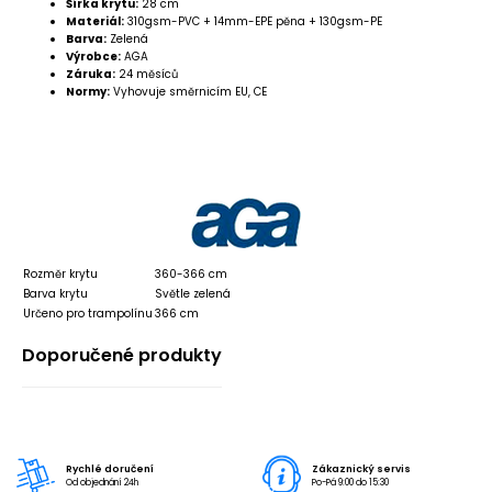
Šírka krytu:
28 cm
Materiál:
310gsm-PVC + 14mm-EPE pěna + 130gsm-PE
Barva:
Zelená
Výrobce:
AGA
Záruka:
24 měsíců
Normy:
Vyhovuje směrnicím EU, CE
Rozměr krytu
360-366 cm
Barva krytu
Světle zelená
Určeno pro trampolínu
366 cm
Doporučené produkty
Rychlé doručení
Zákaznický servis
Od objednání 24h
Po-Pá 9:00 do 15:30