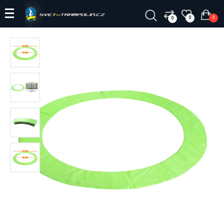
0
0
0