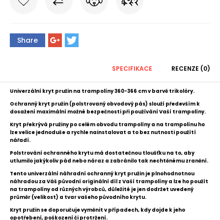
Share
SPECIFIKACE
RECENZE (0)
Univerzální kryt pružin na trampolíny 360-366 cm v barvě trikolóry.
Ochranný kryt pružin (p
olstrovaný obvodový pás)
slouží především k
dosažení m
aximální možné bezpečnosti při používání Vaší trampolíny.
Kryt překrývá pružiny po celém obvodu trampolíny a n
a trampolínu ho
lze velice jednoduše a rychle nainstalovat a to bez nutnosti použítí
nářadí.
P
olstrování ochranného krytu má dostatečnou tloušťku na to, aby
utlumilo jakýkoliv pád nebo náraz a zabránilo tak nechtěnému zranění.
Tento univerzální náhradní ochranný kryt pružin
je plnohodnotnou
náhradou za Váš původní originální díl z Vaší trampolíny a l
ze ho použít
na trampolíny od různých výrobců, důležité je jen dodržet uvedený
průměr (velikost) a tvar vašeho původního krytu.
Kryt pružin se doporučuje vyměnit v případech, kdy dojde k jeho
opotřebení, poškození či protržení.