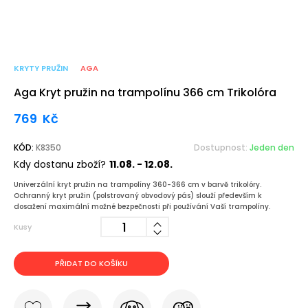
KRYTY PRUŽIN
AGA
Aga Kryt pružin na trampolínu 366 cm Trikolóra
769
Kč
KÓD:
K8350
Dostupnost:
Jeden den
Kdy dostanu zboží?
11.08. - 12.08.
Univerzální kryt pružin na trampolíny 360-366 cm v barvě trikolóry.
Ochranný kryt pružin (polstrovaný obvodový pás) slouží především k
dosažení maximální možné bezpečnosti při používání Vaší trampolíny.
Kusy
PŘIDAT DO KOŠÍKU