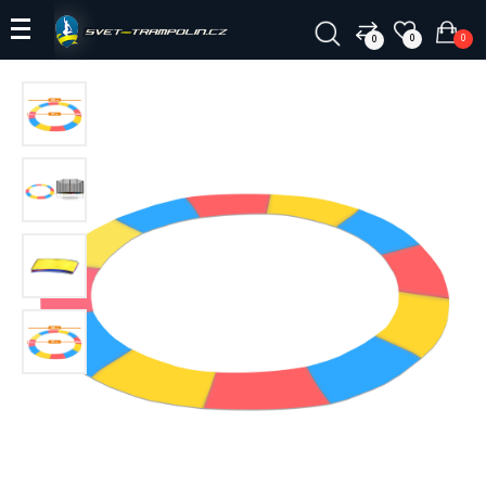
0
0
0