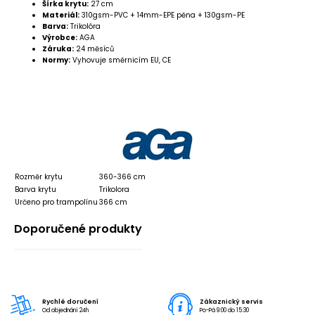
Šírka krytu:
27 cm
Materiál:
310gsm-PVC + 14mm-EPE pěna + 130gsm-PE
Barva:
Trikolóra
Výrobce:
AGA
Záruka:
24 měsíců
Normy:
Vyhovuje směrnicím EU, CE
Rozměr krytu
360-366 cm
Barva krytu
Trikolora
Určeno pro trampolínu
366 cm
Doporučené produkty
Rychlé doručení
Zákaznický servis
Od objednání 24h
Po-Pá 9:00 do 15:30