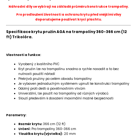
Náhradní díly se vybírají na základě průměru konstrukce trampolíny.
Pro prodloužení životnosti a ochranu krytu před vnějšími vlivy
doporučujeme používat krycí plachtu.
Specifikace krytu pružin AGA na trampolíny 360-366 cm (12
ft) Trikolóra.
Vlastnosti a funkce:
Vyrobený z kvalitního PVC
Kryt pružin lze na trampolínu snadno a rychle nasadit a to bez
nutnosti použítí nářadí
Překrývá pružiny po celém obvodu trampolíny
Je vybaven jednoduchým systémem upnutí ke konstrukci trampolíny
Odolný proti dešti a povětrnostním vlivům
Univerzální, lze použít na trampolíny od různých výrobců
Slouží především k dosažení maximální možné bezpečnosti
Parametry:
Rozměr krytu:
366 cm (12 ft)
Určení:
Pro trampolíny 360-366 cm
Tloušťka
krytu (výstelka):
20 mm