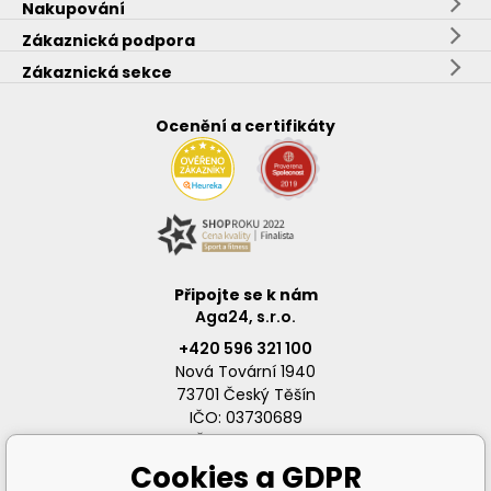
Nakupování
Zákaznická podpora
Zákaznická sekce
Ocenění a certifikáty
Připojte se k nám
Aga24, s.r.o.
+420 596 321 100
Nová Tovární 1940
73701 Český Těšín
IČO: 03730689
DIČ: CZ03730689
Cookies a GDPR