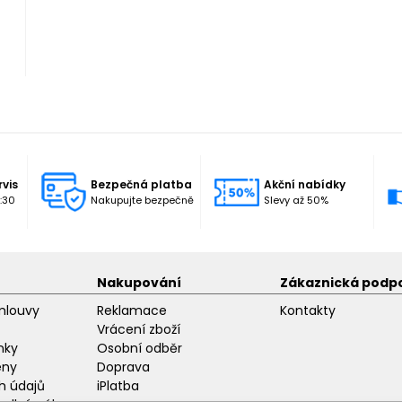
rvis
Bezpečná platba
Akční nabídky
:30
Nakupujte bezpečně
Slevy až 50%
Nakupování
Zákaznická podp
mlouvy
Reklamace
Kontakty
Vrácení zboží
nky
Osobní odběr
eny
Doprava
h údajů
iPlatba