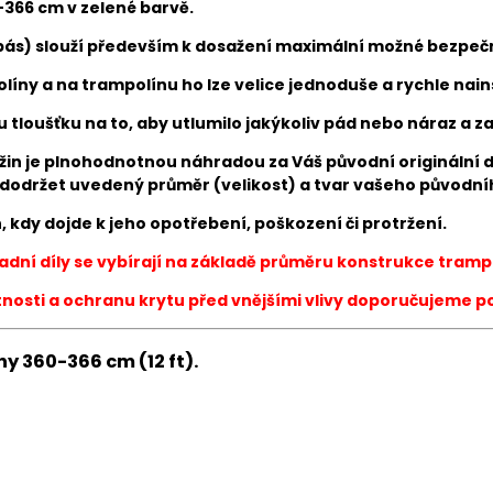
-366 cm v zelené barvě.
pás)
slouží především k dosažení m
aximální možné bezpečno
líny a n
a trampolínu ho lze velice jednoduše a rychle nain
tloušťku na to, aby utlumilo jakýkoliv pád nebo náraz a 
žin
je plnohodnotnou náhradou za Váš původní originální díl
n dodržet uvedený průměr (velikost) a tvar vašeho původní
 kdy dojde k jeho opotřebení, poškození či protržení.
dní díly se vybírají na základě průměru konstrukce tramp
tnosti a ochranu krytu před vnějšími vlivy doporučujeme po
y 360-366 cm (12 ft).