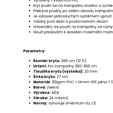
Vyrobený z kvalitního PVC
Kryt pružin lze na trampolínu snadno a rychle
Překrývá pružiny po celém obvodu trampolín
Je vybaven jednoduchým systémem upnutí k
Odolný proti dešti a povětrnostním vlivům
Univerzální, lze použít na trampolíny od růz
Slouží především k dosažení maximální mož
Parametry:
Rozměr krytu:
366 cm (12 ft)
Určení:
Pro trampolíny 360-366 cm
Tloušťka
krytu (výstelka):
20 mm
Šírka krytu:
27 cm
Materiál:
310gsm-PVC + 14mm-EPE pěna + 
Barva:
Zelená
Výrobce:
AGA
Záruka:
24 měsíců
Normy:
Vyhovuje směrnicím EU, CE