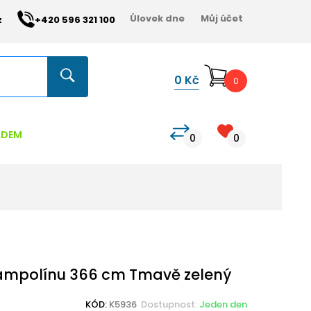
Úlovek dne
Můj účet
z
+420 596 321 100
0
Kč
0
ADEM
0
0
rampolínu 366 cm Tmavě zelený
KÓD:
K5936
Dostupnost:
Jeden den