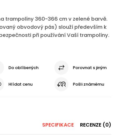
 na trampolíny 360-366 cm v zelené barvě.
trovaný obvodový pás) slouží především k
ezpečnosti při používání Vaší trampolíny.
Do oblíbených
Porovnat s jiným
Hlídat cenu
Pošli známému
SPECIFIKACE
RECENZE (0)