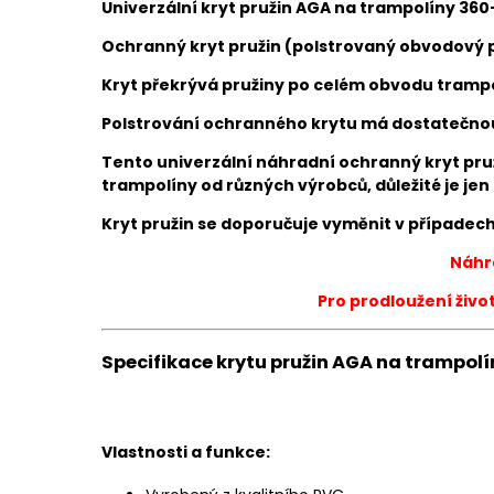
Univerzální kryt pružin AGA na trampolíny 360
Ochranný kryt pružin (p
olstrovaný obvodový 
Kryt překrývá pružiny po celém obvodu trampo
P
olstrování ochranného krytu má dostatečnou 
Tento univerzální náhradní ochranný kryt pru
trampolíny od různých výrobců, důležité je je
Kryt pružin se doporučuje vyměnit v případech,
Náhra
Pro prodloužení živo
Specifikace krytu pružin AGA na trampolín
Vlastnosti a funkce: