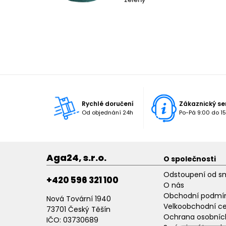
Rychlé doručení
Zákaznický se
Od objednání 24h
Po-Pá 9:00 do 15
Aga24, s.r.o.
O společnosti
Odstoupení od s
+420 596 321 100
O nás
Obchodní podmí
Nová Tovární 1940
Velkoobchodní c
73701 Český Těšín
Ochrana osobníc
IČO: 03730689