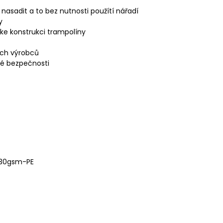
 nasadit a to bez nutnosti použítí nářadí
y
e konstrukci trampolíny
ných výrobců
né bezpečnosti
130gsm-PE