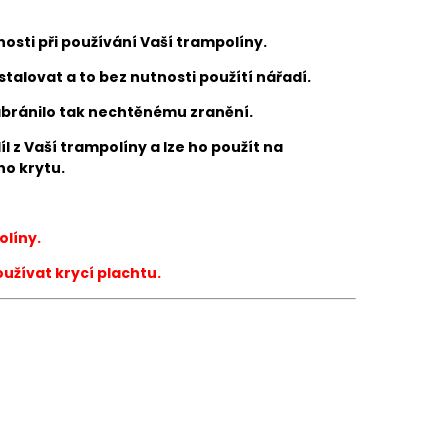
sti při používání Vaší trampolíny.
stalovat a to bez nutnosti použítí nářadí.
zabránilo tak nechtěnému zranění.
 z Vaší trampolíny a l
ze ho použít na
ho krytu.
olíny.
užívat krycí plachtu.