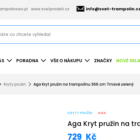
info@svet-trampolin.c
ampolinowo.pl
www.svetprodeti.cz
ÁS
PORADNA
VŠE O NÁKUPU
ZNAČKY
NOVĚ SKL
Kryty pružin
Aga Kryt pružin na trampolínu 366 cm Tmavě zelený
KRYTY PRUŽIN
AGA
Aga Kryt pružin na t
729
Kč