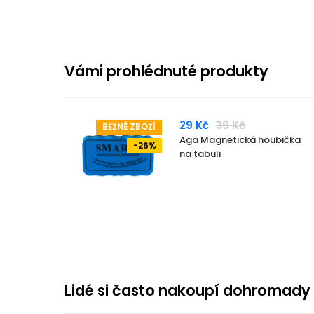
Vámi prohlédnuté produkty
29 Kč
39 Kč
BĚŽNÉ ZBOŽÍ
Aga Magnetická houbička
-26%
na tabuli
Lidé si často nakoupí dohromady