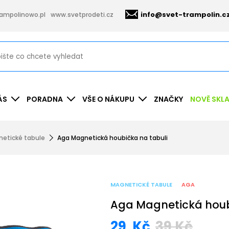
info@svet-trampolin.c
ampolinowo.pl
www.svetprodeti.cz
ÁS
PORADNA
VŠE O NÁKUPU
ZNAČKY
NOVĚ SKL
etické tabule
Aga Magnetická houbička na tabuli
MAGNETICKÉ TABULE
AGA
Aga Magnetická houb
29
Kč
39
Kč