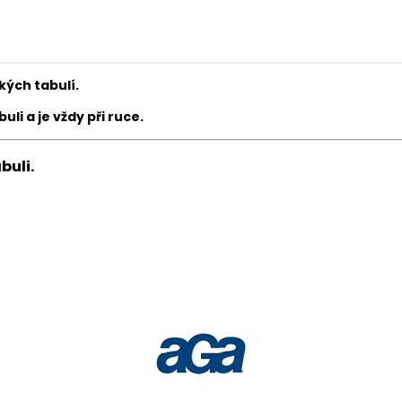
ých tabulí.
li a je vždy při ruce.
buli.