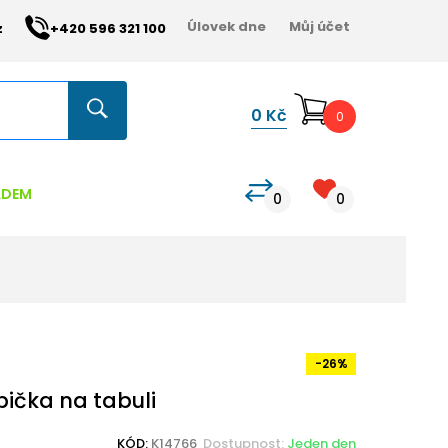
Úlovek dne
Můj účet
z
+420 596 321 100
0
Kč
0
ADEM
0
0
-26%
ička na tabuli
KÓD:
K14766
Dostupnost:
Jeden den