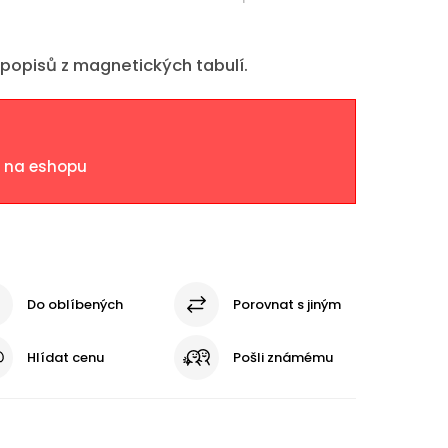
popisů z magnetických tabulí.
t na eshopu
Do oblíbených
Porovnat s jiným
Hlídat cenu
Pošli známému