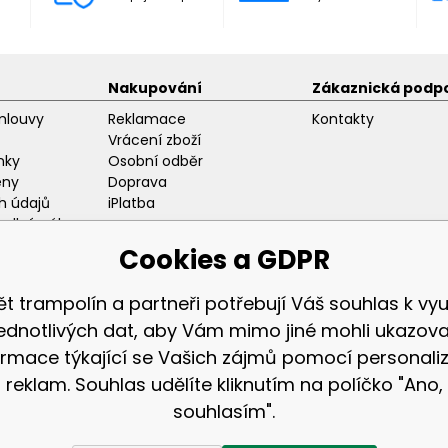
Nakupování
Zákaznická podp
mlouvy
Reklamace
Kontakty
Vrácení zboží
nky
Osobní odběr
eny
Doprava
h údajů
iPlatba
odlný nákup
ozice
Cookies a GDPR
ět trampolín a partneři potřebují Váš souhlas k využ
jednotlivých dat, aby Vám mimo jiné mohli ukazova
ormace týkající se Vašich zájmů pomocí personali
Zákaznická sekc
reklam. Souhlas udělíte kliknutím na políčko "Ano,
Přihlášení
souhlasím".
Registrace