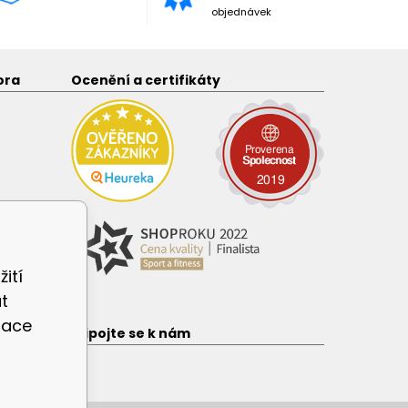
objednávek
ora
Ocenění a certifikáty
ití
t
zace
e
Připojte se k nám