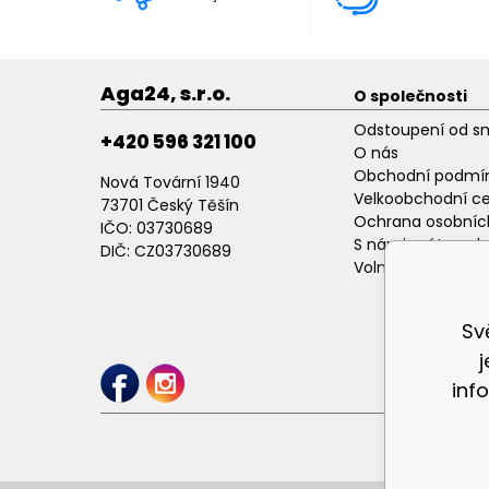
Aga24, s.r.o.
O společnosti
Odstoupení od s
+420 596 321 100
O nás
Obchodní podmí
Nová Tovární 1940
Velkoobchodní c
73701 Český Těšín
Ochrana osobníc
IČO: 03730689
S námi máte poh
DIČ: CZ03730689
Volné pracovní p
Sv
inf