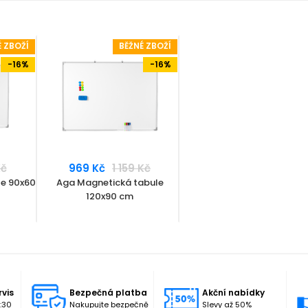
É ZBOŽÍ
BĚŽNÉ ZBOŽÍ
-16%
-16%
Kč
969 Kč
1 159 Kč
le 90x60
Aga Magnetická tabule
120x90 cm
rvis
Bezpečná platba
Akční nabídky
:30
Nakupujte bezpečně
Slevy až 50%