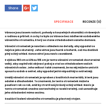
Share
SPECIFIKACE
RECENZE (0)
Vánoce jsou časem radosti, pohody a kouzelných okamžiků strávených
s rodinou a přáteli. A co by to bylo za Vánoce bez nádherně ozdobeného
vánočního stromečku, který se stane středobodem vašeho domova.
Vánoční stromeček je navržen s ohledem na detaily, aby vypadal co
nejvíce jako skutečný. Jeho větve jsou husté a bohaté, což mu dodává
plný a živý vzhled. Konce větví jsou navíc zasněžené.
S výškou 180 cm a šířkou 105 cm je tento vánoční stromeček dostatečně
velký, aby zaplnil váš obývací pokoj a stal se středobodem vašich
vánočních oslav. Jeho velkost také znamená, že na něj můžete umístit
spoustu ozdob a světel, aby vypadal ještě nápaditěji a svátečněji.
Umělý vánoční stromeček je vyroben z kvalitních materiálů, které jsou
odolné a dlouhodobé. To znamená, že tento stromeček můžete
používat rok co rok, aniž by ztratil svůj krásný a živý vzhled. Navíc je
tento stromeček snadno sestavitelný a rozebíratelný, což usnadňuje
jeho skladování mimo sezónu.
Součástí balení vánočního stromečku je plastový stojan.