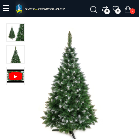
0
0
0