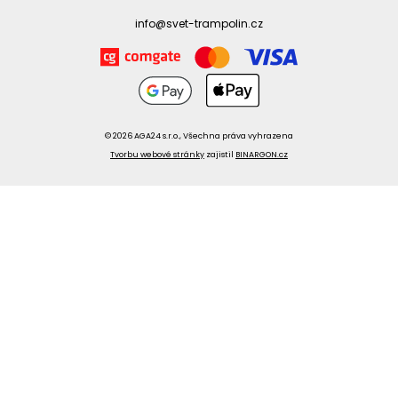
info@svet-trampolin.cz
© 2026 AGA24 s.r.o., Všechna práva vyhrazena
Tvorbu webové stránky
zajistil
BINARGON.cz