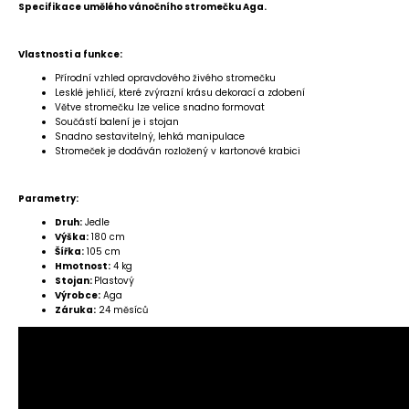
Specifikace umělého vánočního stromečku Aga.
Vlastnosti a funkce:
Přírodní vzhled opravdového živého stromečku
Lesklé jehličí, které zvýrazní krásu dekorací a zdobení
Větve stromečku lze velice snadno formovat
Součástí balení je i stojan
Snadno sestavitelný, lehká manipulace
Stromeček je dodáván rozložený v kartonové krabici
Parametry:
Druh:
Jedle
Výška:
180 cm
Šířka:
105 cm
Hmotnost:
4 kg
Stojan:
Plastový
Výrobce:
Aga
Záruka:
24 měsíců