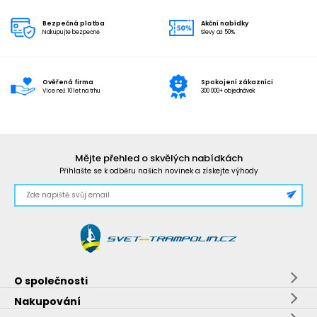
Bezpečná platba
Akční nabídky
Nakupujte bezpečně
Slevy až 50%
Ověřená firma
Spokojení zákazníci
Více než 10 let na trhu
300 000+ objednávek
Mějte přehled o skvělých nabídkách
Přihlašte se k odběru našich novinek a získejte výhody
O společnosti
Nakupování