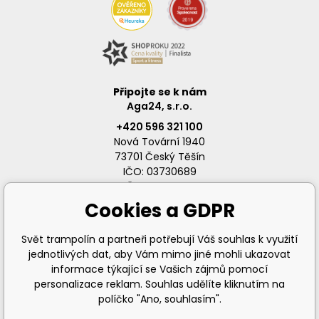
Připojte se k nám
Aga24, s.r.o.
+420 596 321 100
Nová Tovární 1940
73701 Český Těšín
IČO: 03730689
DIČ: CZ03730689
Cookies a GDPR
Svět trampolín a partneři potřebují Váš souhlas k využití
jednotlivých dat, aby Vám mimo jiné mohli ukazovat
info@svet-trampolin.cz
informace týkající se Vašich zájmů pomocí
personalizace reklam. Souhlas udělíte kliknutím na
políčko "Ano, souhlasím".