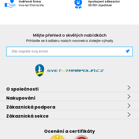
Ověřená firma
Spokojení zákazníci
Více než 10 let na trhu
300 000+ objednávek
Mějte přehled o skvělých nabídkách
Přihlašte se k odběru našich novinek a získejte výhody
O společnosti
Nakupování
Zákaznická podpora
Zákaznická sekce
Ocenění a certifikáty