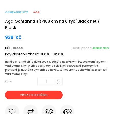
OCHRANNÉ SÍTĚ
AGA
Aga Ochranná síť 488 cm na 6 tyčí Black net /
Black
939
Kč
KÓD:
K6559
Dostupnost:
Jeden den
Kdy dostanu zboží?
11.08. - 12.08.
Horní ochranná síť je důležitou součástí a nezbytným bezpečnostní prvkem
Vaší trampolíny. V případech, kdy dojde k její opotřebení, poškození, či
protržení, je nutné síť vyměnit za novou, vzhledem k zachování bezpečnosti
Vaší trampolíny.
Kusy
PŘIDAT DO KOŠÍKU