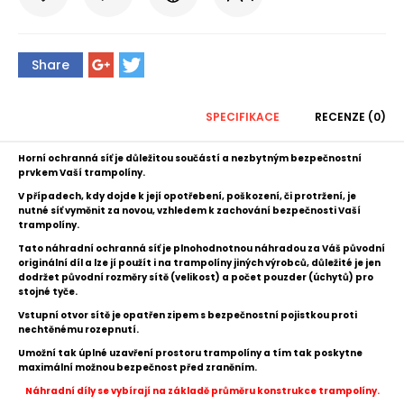
Share
SPECIFIKACE
RECENZE (0)
Horní ochranná síť je důležitou součástí a nezbytným bezpečnostní
prvkem Vaší trampolíny.
V případech, kdy dojde k její opotřebení, poškození, či protržení, je
nutné
síť
vyměnit za novou, vzhledem k zachování bezpečnosti Vaší
trampolíny.
Tato náhradní ochranná síť je plnohodnotnou náhradou za Váš původní
originální díl
a l
ze jí použít i na trampolíny jiných výrobců,
důležité je jen
dodržet původní rozměry sítě (velikost) a počet pouzder (úchytů) pro
stojné tyče.
Vstupní otvor sítě je opatřen zipem s bezpečnostní pojistkou proti
nechtěnému rozepnutí.
Umožní tak úplné uzavření prostoru trampolíny a tím tak poskytne
maximální možnou bezpečnost před zraněním.
Náhradní díly se vybírají na základě průměru konstrukce trampolíny.