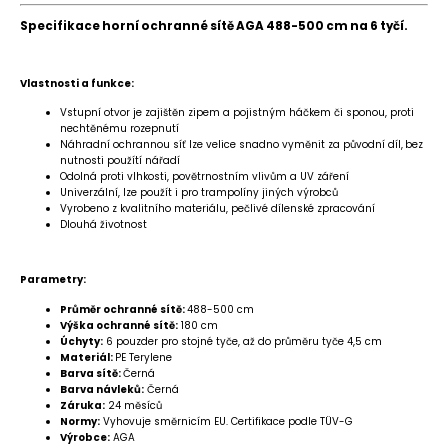
Specifikace horní ochranné sítě AGA 488-500 cm na 6 tyčí.
Vlastnosti a funkce:
Vstupní otvor je zajištěn zipem a pojistným háčkem či sponou, proti
nechtěnému rozepnutí
Náhradní ochrannou síť lze velice snadno vyměnit za původní díl,
bez
nutnosti použítí nářadí
Odolná proti vlhkosti, povětrnostním vlivům a UV záření
Univerzální, lze použít i pro trampolíny jiných výrobců
Vyrobeno z kvalitního materiálu, pečlivé dílenské zpracování
Dlouhá životnost
Parametry:
Průměr ochranné sítě:
488-500 cm
Výška ochranné sítě:
180 cm
Úchyty:
6 pouzder pro stojné tyče, až do průměru tyče 4,5 cm
Materiál:
PE Terylene
Barva sítě:
Černá
Barva návleků:
Černá
Záruka:
24 měsíců
Normy:
Vyhovuje směrnicím EU. Certifikace podle TÜV-G
Výrobce:
AGA