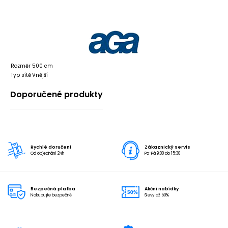
Rozměr
500 cm
Typ sítě
Vnější
Doporučené produkty
Rychlé doručení
Zákaznický servis
Od objednání 24h
Po-Pá 9:00 do 15:30
Bezpečná platba
Akční nabídky
Nakupujte bezpečně
Slevy až 50%