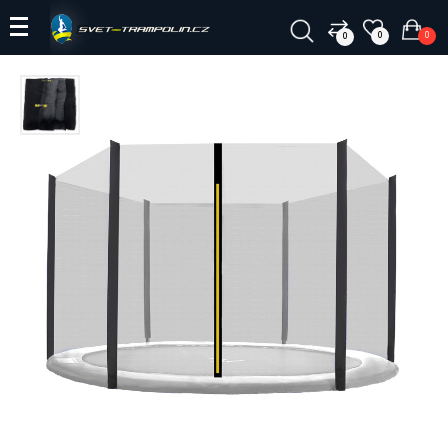
0
0
0