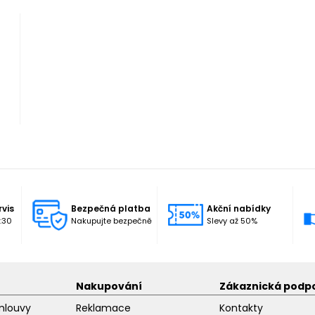
rvis
Bezpečná platba
Akční nabídky
:30
Nakupujte bezpečně
Slevy až 50%
Nakupování
Zákaznická podp
mlouvy
Reklamace
Kontakty