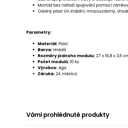
Montáž bez nářadí spojování pomocí zámko
Odolný plast UV stabilní, mrazuvzdorný, vhodn
Parametry:
Materiál:
Plast
Barva:
Hnědá
Rozměry jednoho modulu:
27 x 16,8 x 3,5 
Počet modulů:
10 ks
Výrobce:
Aga
Záruka:
24 měsíců
Vámi prohlédnuté produkty