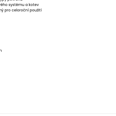
vého systému a kotev
ý pro celoroční použití
cm