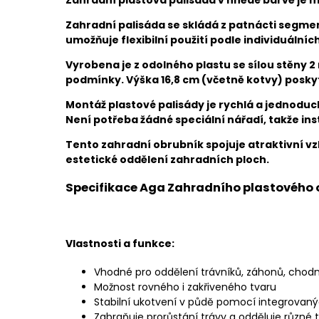
Zahradní palisáda se skládá z patnácti segment
umožňuje flexibilní použití podle individuálníc
Vyrobena je z odolného plastu se sílou stěny 2
podmínky. Výška 16,8 cm (včetně kotvy) posky
Montáž plastové palisády je rychlá a jednodu
Není potřeba žádné speciální nářadí, takže ins
Tento zahradní obrubník spojuje atraktivní vz
estetické oddělení zahradních ploch.
Specifikace Aga Zahradního plastového o
Vlastnosti a funkce:
Vhodné pro oddělení trávníků, záhonů, chodn
Možnost rovného i zakřiveného tvaru
Stabilní ukotvení v půdě pomocí integrovan
Zabraňuje prorůstání trávy a odděluje různé