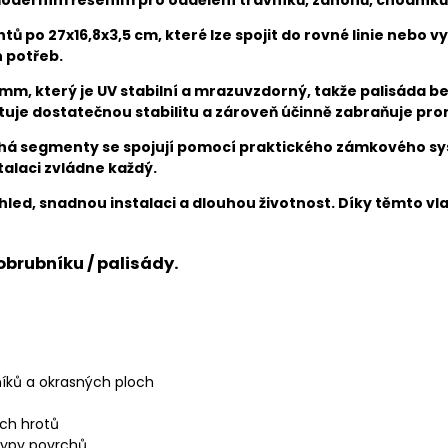
ů po 27x16,8x3,5 cm, které lze spojit do rovné linie nebo 
h potřeb.
 mm, který je UV stabilní a mrazuvzdorný, takže palisáda 
tuje dostatečnou stabilitu a zároveň účinně zabraňuje pr
chá segmenty se spojují pomocí praktického zámkového sys
talaci zvládne každý.
hled, snadnou instalaci a dlouhou životnost. Díky těmto vl
brubníku / palisády.
íků a okrasných ploch
ých hrotů
 typy povrchů