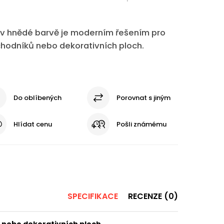
 v hnědé barvě je moderním řešením pro
chodníků nebo dekorativních ploch.
Do oblíbených
Porovnat s jiným
Hlídat cenu
Pošli známému
SPECIFIKACE
RECENZE (0)
 nebo dekorativních ploch.