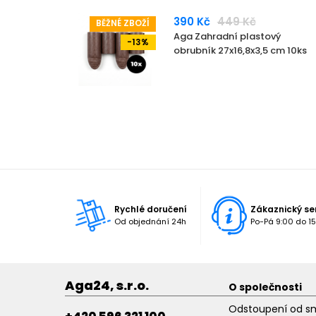
390 Kč
449 Kč
BĚŽNÉ ZBOŽÍ
Aga Zahradní plastový
-13%
obrubník 27x16,8x3,5 cm 10ks
Rychlé doručení
Zákaznický se
Od objednání 24h
Po-Pá 9:00 do 15
Aga24, s.r.o.
O společnosti
Odstoupení od s