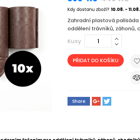
Kdy dostanu zboží?
10.08. - 11.08.
Zahradní plastová palisáda
oddělení trávníků, záhonů, 
Kusy
PŘIDAT DO KOŠÍKU
Share
moderním řešením pro oddělení trávníků, záhonů, chodníků