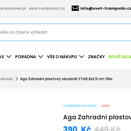
info@svet-trampolin.c
ampolinowo.pl
www.svetprodeti.cz
ÁS
PORADNA
VŠE O NÁKUPU
ZNAČKY
NOVĚ SKL
alisády
Aga Zahradní plastový obrubník 27x16,8x3,5 cm 10ks
ZAHRADNÍ PALISÁDY
AGA
Aga Zahradní plastov
390
Kč
449
Kč