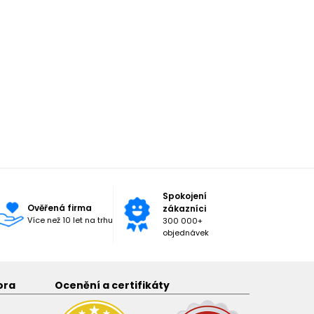
Spokojení
Ověřená firma
zákazníci
Více než 10 let na trhu
300 000+
objednávek
ora
Ocenění a certifikáty