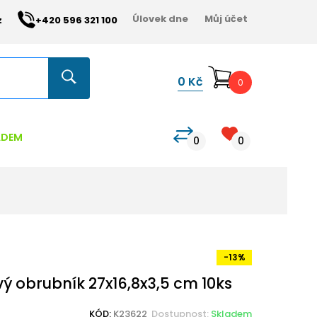
Úlovek dne
Můj účet
z
+420 596 321 100
0
Kč
0
ADEM
0
0
-13%
ý obrubník 27x16,8x3,5 cm 10ks
KÓD:
K23622
Dostupnost:
Skladem