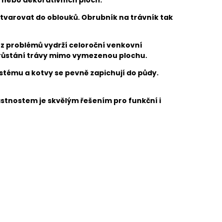
vytvarovat do oblouků. Obrubník na trávník tak
bez problémů vydrží celoroční venkovní
orůstání trávy mimo vymezenou plochu.
tému a kotvy se pevně zapichují do půdy.
astnostem je skvělým řešením pro funkční i