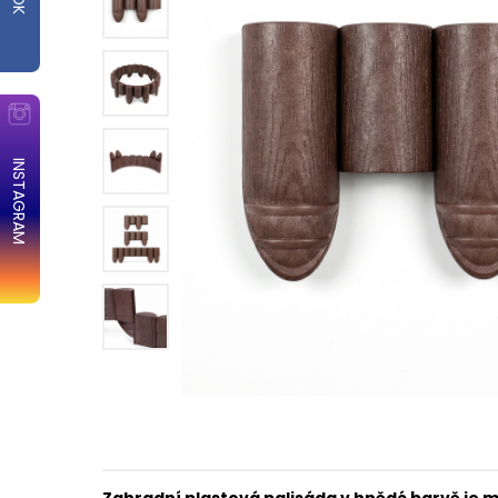
INSTAGRAM
Zahradní plastová palisáda v hnědé barvě je 