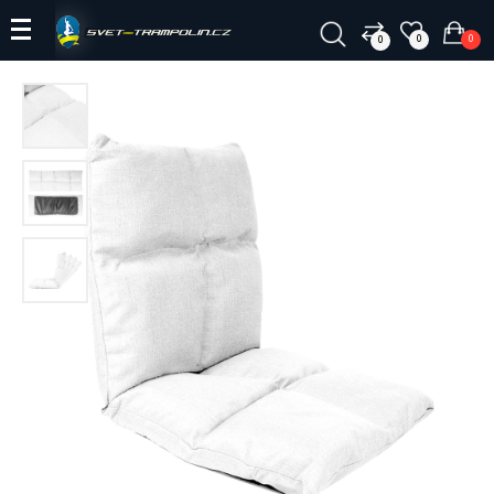
0
0
0