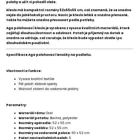
polohy a užít si pohodlí vleže.
Křeslo má kompaktní rozměry 52x55x55 cm, což znamená, že se snadno
vejde do jakéhokoli prostoru. Navíc je křeslo lehké a snadno přenosné,
takže ho můžete snadno přesouvat podle potřeby.
Aga polohovací křeslo je vyrobeno z vysoce kvalitních materiálů, které
zajišťují dlouhou životnost a odolnost. Potah je příjemný na dotek a
snadno se udržuje, což zaručuje, že křeslo bude vypadat skvěle i po
dlouhodobém používání.
Specifikace Aga polohovací lenošky na podlahu.
Vlastnosti a funkce:
Vysoce kvalitní textilie
Pět poloh zádové opěrky
Možnost složení do vodorovné polohy
Parametry:
Materiál rámu:
Ocel
Materiál potahu:
Bavlna, polyester
Rozměry opěradla:
52 x 55 cm
Rozměry sedáku:
52 x 55 cm
Rozměry ve vodorovné poloze:
110 x 52 cm
Počet nastavitelných poloh:
5