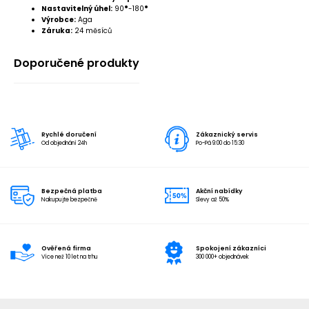
Nastavitelný úhel:
90
°
-180
°
Výrobce:
Aga
Záruka:
24 měsíců
Doporučené produkty
Rychlé doručení
Zákaznický servis
Od objednání 24h
Po-Pá 9:00 do 15:30
Bezpečná platba
Akční nabídky
Nakupujte bezpečně
Slevy až 50%
Ověřená firma
Spokojení zákazníci
Více než 10 let na trhu
300 000+ objednávek