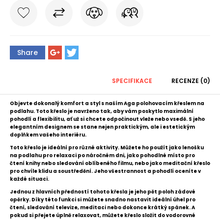
Share
SPECIFIKACE
RECENZE (0)
Objevte dokonalý komfort a styl s naším Aga polohovacím křeslem na
podlahu. Toto křeslo je navrženo tak, aby vám poskytlo maximální
pohodlí a flexibilitu, ať už si chcete odpočinout vleže nebo vsedě. S jeho
elegantním designem se stane nejen praktickým, ale i estetickým
doplňkem vašeho interiéru.
Toto křeslo je ideální pro různé aktivity. Můžete ho použít jako lenošku
na podlahu pro relaxaci po náročném dni, jako pohodlné místo pro
čtení knihy nebo sledování oblíbeného filmu, nebo jako meditační křeslo
pro chvíle klidu a soustředění. Jeho všestrannost a pohodlí oceníte v
každé situaci.
Jednou z hlavních předností tohoto křesla je jeho pět poloh zádové
opěrky. Díky této funkci si můžete snadno nastavit ideální úhel pro
čtení, sledování televize, meditaci nebo dokonce krátký spánek. A
pokud si přejete úplně relaxovat, můžete křeslo složit do vodorovné