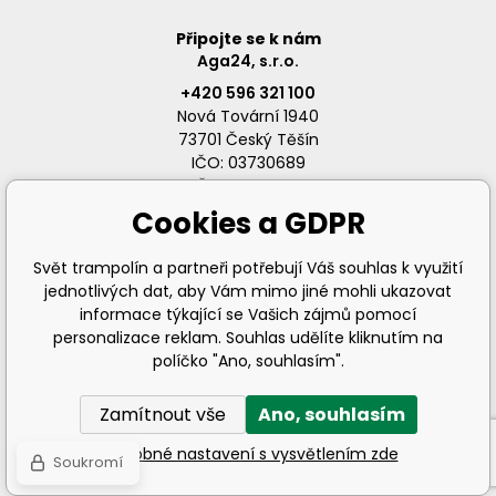
Připojte se k nám
Aga24, s.r.o.
+420 596 321 100
Nová Tovární 1940
73701 Český Těšín
IČO: 03730689
DIČ: CZ03730689
Cookies a GDPR
Svět trampolín a partneři potřebují Váš souhlas k využití
jednotlivých dat, aby Vám mimo jiné mohli ukazovat
info@svet-trampolin.cz
informace týkající se Vašich zájmů pomocí
personalizace reklam. Souhlas udělíte kliknutím na
políčko "Ano, souhlasím".
Zamítnout vše
Ano, souhlasím
© 2026 AGA24 s.r.o., Všechna práva vyhrazena
Podrobné nastavení s vysvětlením zde
Soukromí
Internetové obchody
a
www stránky
:
BINARGON.cz