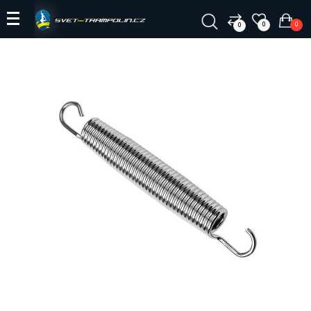
0
0
0