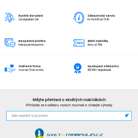
Rychlé doručení
Zákaznický servis
Od objednání 24h
Po-Pá 9:00 do 15:30
Bezpečná platba
Akční nabídky
Nakupujte bezpečně
Slevy až 50%
Ověřená firma
Spokojení zákazníci
Více než 10 let na trhu
300 000+ objednávek
Mějte přehled o skvělých nabídkách
Přihlašte se k odběru našich novinek a získejte výhody