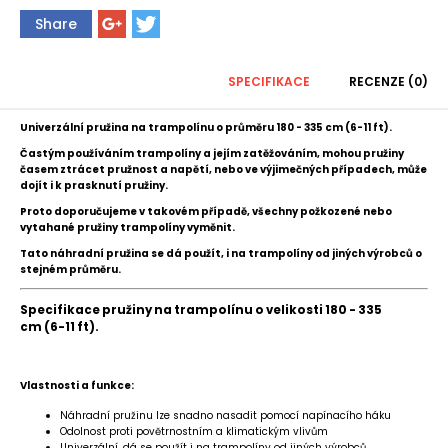
Share
SPECIFIKACE
RECENZE (0)
Univerzální pružina na trampolínu o průměru 180 - 335 cm (6-11 ft).
Častým používáním trampolíny a jejím zatěžováním, mohou pružiny
časem ztrácet pružnost a napětí, nebo v
e výjimečných případech, může
dojít i k prasknutí pružiny.
Proto doporučujeme v takovém případě, všechny požkozené nebo
vytahané pružiny trampolíny vyměnit.
Tato náhradní pružina se dá použít, i na trampolíny od jiných výrobců o
stejném průměru.
Specifikace pružiny na trampolínu o velikosti 180 - 335
cm (6-11 ft).
Vlastnosti a funkce:
Náhradní pružinu lze snadno nasadit pomocí napínacího háku
Odolnost proti povětrnostním a klimatickým vlivům
Univerzální, dá se použít i na trampolíny od jiných výrobců