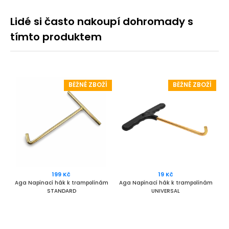
Lidé si často nakoupí dohromady s
tímto produktem
BĚŽNÉ ZBOŽÍ
BĚŽNÉ ZBOŽÍ
199 Kč
19 Kč
Aga Napínací hák k trampolínám
Aga Napínací hák k trampolínám
STANDARD
UNIVERSAL