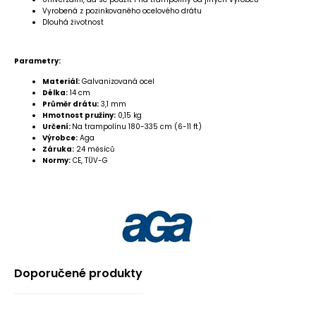
Vyrobená z pozinkovaného ocelového drátu
Dlouhá životnost
Parametry:
Materiál:
Galvanizovaná ocel
Délka:
14 cm
Průměr drátu:
3,1 mm
Hmotnost pružiny:
0,15 kg
Určení:
Na trampolínu 180-335 cm (6-11 ft)
Výrobce:
Aga
Záruka:
24 měsíců
Normy:
CE, TÜV-G
Doporučené produkty