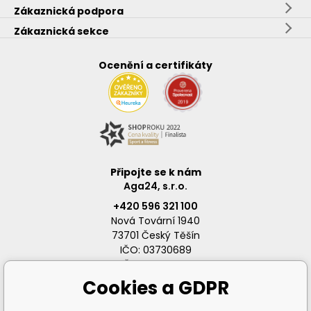
Zákaznická podpora
Zákaznická sekce
Ocenění a certifikáty
Připojte se k nám
Aga24, s.r.o.
+420 596 321 100
Nová Tovární 1940
73701 Český Těšín
IČO: 03730689
DIČ: CZ03730689
Cookies a GDPR