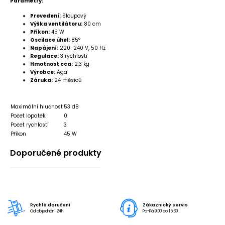
Parametry:
Provedení:
Sloupový
Výška ventilátoru:
80 cm
Příkon:
45 W
Oscilace úhel:
85°
Napájení:
220-240 V, 50 Hz
Regulace:
3 rychlosti
Hmotnost cca:
2,3 kg
Výrobce:
Aga
Záruka:
24 měsíců
Maximální hlučnost
53 dB
Počet lopatek
0
Počet rychlostí
3
Příkon
45 W
Doporučené produkty
Rychlé doručení
Zákaznický servis
Od objednání 24h
Po-Pá 9:00 do 15:30