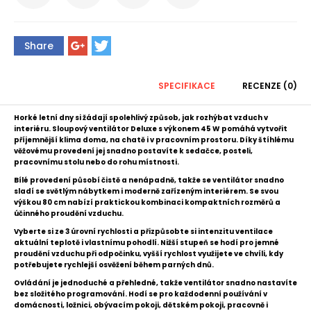
Share
SPECIFIKACE
RECENZE (0)
Horké letní dny si žádají spolehlivý způsob, jak rozhýbat vzduch v
interiéru. Sloupový ventilátor Deluxe s výkonem 45 W pomáhá vytvořit
příjemnější klima doma, na chatě i v pracovním prostoru. Díky štíhlému
věžovému provedení jej snadno postavíte k sedačce, posteli,
pracovnímu stolu nebo do rohu místnosti.
Bílé provedení působí čistě a nenápadně, takže se ventilátor snadno
sladí se světlým nábytkem i moderně zařízeným interiérem. Se svou
výškou 80 cm nabízí praktickou kombinaci kompaktních rozměrů a
účinného proudění vzduchu.
Vyberte si ze 3 úrovní rychlosti a přizpůsobte si intenzitu ventilace
aktuální teplotě i vlastnímu pohodlí. Nižší stupeň se hodí pro jemné
proudění vzduchu při odpočinku, vyšší rychlost využijete ve chvíli, kdy
potřebujete rychlejší osvěžení během parných dnů.
Ovládání je jednoduché a přehledné, takže ventilátor snadno nastavíte
bez složitého programování. Hodí se pro každodenní používání v
domácnosti, ložnici, obývacím pokoji, dětském pokoji, pracovně i