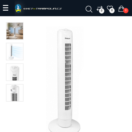
0
0
0