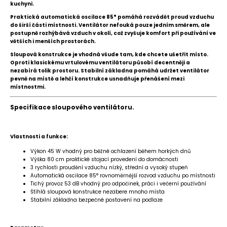
kuchyni.
Praktická automatická oscilace 85° pomáhá rozvádět proud vzduchu
do širší části místnosti. Ventilátor nefouká pouze jedním směrem, ale
postupně rozhýbává vzduch v okolí, což zvyšuje komfort při používání ve
větších i menších prostorách.
Sloupová konstrukce je vhodná všude tam, kde chcete ušetřit místo.
Oproti klasickému vrtulovému ventilátoru působí decentněji a
nezabírá tolik prostoru. Stabilní základna pomáhá udržet ventilátor
pevně na místě a lehčí konstrukce usnadňuje přenášení mezi
místnostmi.
Specifikace sloupového ventilátoru.
Vlastnosti a funkce:
Výkon 45 W vhodný pro běžné ochlazení během horkých dnů
Výška 80 cm praktické stojací provedení do domácnosti
3 rychlosti proudění vzduchu nízký, střední a vysoký stupeň
Automatická oscilace 85° rovnoměrnější rozvod vzduchu po místnosti
Tichý provoz 53 dB vhodný pro odpočinek, práci i večerní používání
Štíhlá sloupová konstrukce nezabere mnoho místa
Stabilní základna bezpečné postavení na podlaze