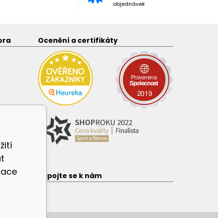
objednávek
ora
Ocenění a certifikáty
ití
t
zace
e
Připojte se k nám