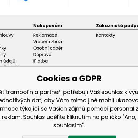
Nakupování
Zákaznická podp
mlouvy
Reklamace
Kontakty
Vrácení zboží
nky
Osobní odběr
eny
Doprava
h údajů
iPlatba
odlný nákup
ozice
Cookies a GDPR
ět trampolín a partneři potřebují Váš souhlas k využ
jednotlivých dat, aby Vám mimo jiné mohli ukazova
ormace týkající se Vašich zájmů pomocí personali
Zákaznická sekc
reklam. Souhlas udělíte kliknutím na políčko "Ano,
Přihlášení
souhlasím".
Registrace