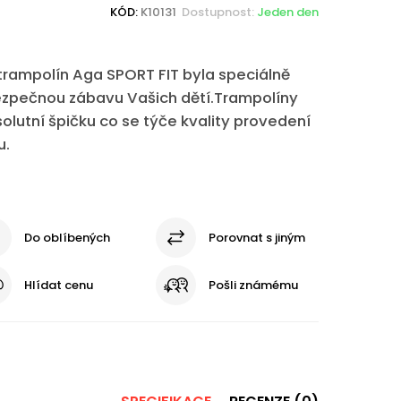
KÓD:
K10131
Dostupnost:
Jeden den
rampolín Aga SPORT FIT byla speciálně
ezpečnou zábavu Vašich dětí.Trampolíny
olutní špičku co se týče kvality provedení
u.
Do oblíbených
Porovnat s jiným
Hlídat cenu
Pošli známému