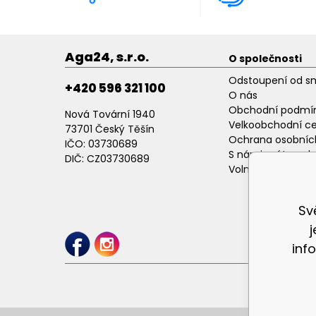
Aga24, s.r.o.
O společnosti
Odstoupení od s
+420 596 321 100
O nás
Obchodní podmí
Nová Tovární 1940
Velkoobchodní c
73701 Český Těšín
Ochrana osobníc
IČO: 03730689
S námi máte poh
DIČ: CZ03730689
Volné pracovní p
Sv
inf