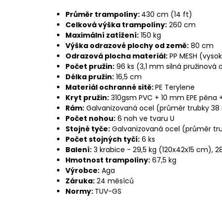
Průměr trampolíny:
430 cm (14 ft)
Celková výška trampolíny:
260 cm
Maximální zatížení:
150 kg
Výška odrazové plochy od země:
80 cm
Odrazová plocha materiál:
PP MESH (vysok
Počet pružin:
96 ks (3,1 mm silná pružinová 
Délka pružin:
16,5 cm
Materiál ochranné sitě:
PE Terylene
Kryt pružin:
310gsm PVC + 10 mm EPE pěna 
Rám:
Galvanizovaná ocel (průměr trubky 38
Počet nohou:
6 noh ve tvaru U
Stojné tyče:
Galvanizovaná ocel (průměr tru
Počet stojných tyčí:
6 ks
Balení:
3 krabice - 29,5 kg (120x42x15 cm), 28
Hmotnost trampolíny:
67,5 kg
Výrobce:
Aga
Záruka:
24 měsíců
Normy:
TUV-GS