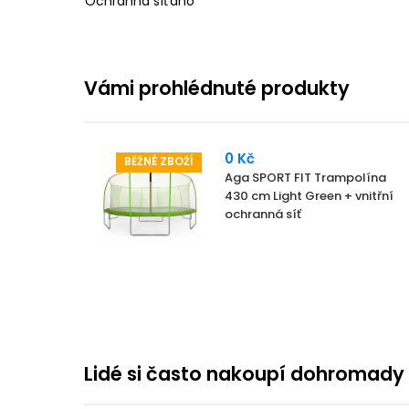
Ochranná síť
ano
Vámi prohlédnuté produkty
0 Kč
BĚŽNÉ ZBOŽÍ
Aga SPORT FIT Trampolína
430 cm Light Green + vnitřní
ochranná síť
Lidé si často nakoupí dohromady