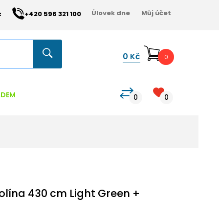
Úlovek dne
Můj účet
z
+420 596 321 100
0
Kč
0
ADEM
0
0
lína 430 cm Light Green +