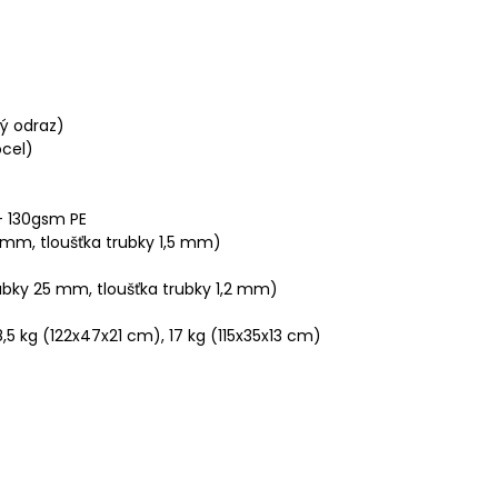
ý odraz)
ocel)
+ 130gsm PE
 mm, tloušťka trubky 1,5 mm)
bky 25 mm, tloušťka trubky 1,2 mm)
,5 kg (122x47x21 cm), 17 kg (115x35x13 cm)