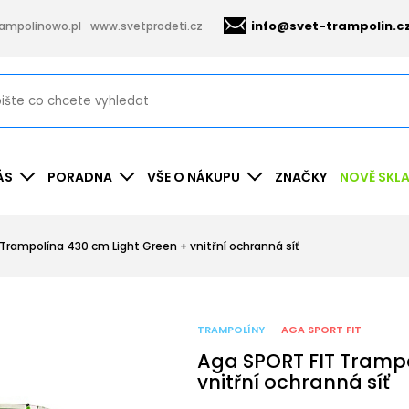
info@svet-trampolin.c
ampolinowo.pl
www.svetprodeti.cz
ÁS
PORADNA
VŠE O NÁKUPU
ZNAČKY
NOVĚ SKL
Trampolína 430 cm Light Green + vnitřní ochranná síť
TRAMPOLÍNY
AGA SPORT FIT
Aga SPORT FIT Trampo
vnitřní ochranná síť