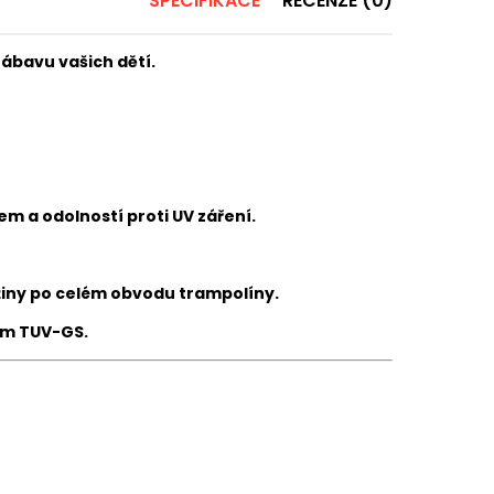
SPECIFIKACE
RECENZE (0)
ábavu vašich dětí.
 a odolností proti UV záření.
žiny po celém obvodu trampolíny.
tem TUV-GS.