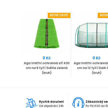
BĚŽNÉ ZBOŽÍ
BĚŽNÉ ZBOŽÍ
BĚŽN
Kč
0 Kč
0 Kč
ranná síť 430
Aga Vnitřní ochranná síť 430
Aga Vnitřní ochranná 
mavě zelená
cm na 6 tyčí Světle zelená
cm na 12 tyčí Dark
h)
(kruh)
(kruh)
Rychlé doručení
Zákaznický se
Od objednání 24h
Po-Pá 9:00 do 15