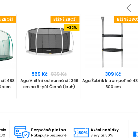
É ZBOŽÍ
BĚŽNÉ ZBOŽÍ
BĚŽNÉ ZBO
-32%
569 Kč
839 Kč
309 Kč
síť 488
Aga Vnitřní ochranná síť 366
Aga Žebřík k trampolíně 43
 Green
cm na 8 tyčí Černá (kruh)
500 cm
rvis
Bezpečná platba
Akční nabídky
:30
Nakupujte bezpečně
Slevy až 50%