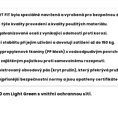
 FIT byla speciálně navržená a vyrobená pro bezpečnou z
 týče kvality provedení a kvality použitých materiálu.
alvanizované oceli z vynikající odolností proti korozi.
í stabilitu
při jejím užívání
a dovolují zatížení až do 150 kg.
lypropylenové tkaniny (PP Mesh) s vodoodpudivým povrchem
 zajištěným pojistkou proti samovolnému rozepnutí.
lstrovaný obvodový pás (kryt pružin), který překrývá pru
ejpřísnější bezpečnostní normy a jsou opatřeny certifiká
 cm Light Green s vnitřní ochrannou sítí.