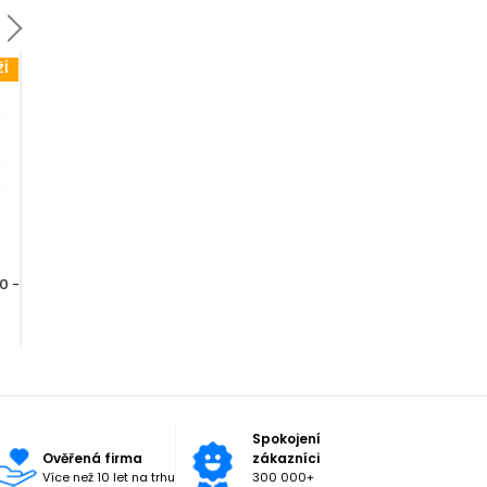
ŽÍ
BĚŽNÉ ZBOŽÍ
BĚŽNÉ ZBOŽÍ
399 Kč
439 Kč
0 -
Aga Krycí plachta 430 cm
Aga Žebřík k trampolíně 430 -
518 cm
Spokojení
Ověřená firma
zákazníci
Více než 10 let na trhu
300 000+