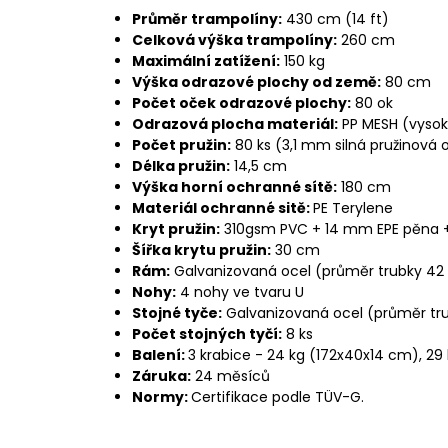
Průměr trampolíny:
430 cm (14 ft)
Celková výška trampolíny:
260 cm
Maximální zatížení:
150 kg
Výška odrazové plochy od země:
80 cm
Počet oček odrazové plochy:
80 ok
Odrazová plocha materiál:
PP MESH (vysok
Počet pružin:
80 ks (3,1 mm silná pružinová 
Délka pružin:
14,5 cm
Výška horní ochranné sítě:
180 cm
Materiál ochranné sitě:
PE Terylene
Kryt pružin:
310gsm PVC + 14 mm EPE pěna 
Šířka krytu pružin:
30 cm
Rám:
Galvanizovaná ocel (průměr trubky 42
Nohy:
4 nohy ve tvaru U
Stojné tyče:
Galvanizovaná ocel (průměr tru
Počet stojných tyčí:
8 ks
Balení:
3 krabice - 24 kg (172x40x14 cm), 29
Záruka:
24 měsíců
Normy:
Certifikace podle TÜV-G.