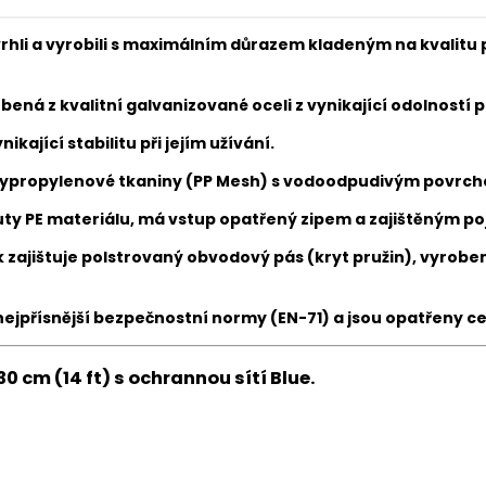
hli a vyrobili s maximálním důrazem kladeným na kvalitu
ná z kvalitní galvanizované oceli z vynikající odolností pr
nikající stabilitu
při jejím užívání
.
lypropylenové tkaniny
(PP Mesh)
s vodoodpudivým povrc
ty PE materiálu, má vstup opatřený zipem a zajištěným p
ajištuje polstrovaný obvodový pás (kryt pružin), vyroben
 nejpřísnější bezpečnostní normy (EN-71) a jsou opatřeny
 cm (14 ft) s ochrannou sítí Blue.