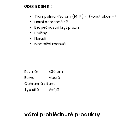
Obsah balení:
Trampolína 430 cm (14 ft) - (konstrukce + 
Horní ochranná síť
Bezpečnostní kryt pružin
Pružiny
Nářadí
Montážní manuál
Rozměr
430 cm
Barva
Modrá
Ochranná síť
ano
Typ sítě
Vnější
Vámi prohlédnuté produkty