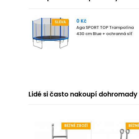
0 Kč
SLEVA
Aga SPORT TOP Trampolína
430 cm Blue + ochranná síť
Lidé si často nakoupí dohromady
BĚŽNÉ ZBOŽÍ
BĚŽN