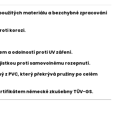
 použitých materiálu a bezchybné zpracování
oti korozi.
hem
a odolností proti UV záření.
ojistkou proti samovolnému rozepnutí.
ý z PVC, který překrývá pružiny po celém
 certifikátem německé zkušebny TÜV-GS.