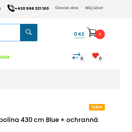
Úlovek dne
Můj účet
z
+420 596 321 100
0
Kč
0
ADEM
0
0
SLEVA
olína 430 cm Blue + ochranná