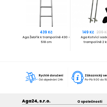
439 Kč
149 Kč
209 K
Aga Žebřík k trampolíně 430 -
Aga Kotvící sad
518 cm
trampolíně 2 k
Rychlé doručení
Zákaznický se
Od objednání 24h
Po-Pá 9:00 do 15
Aga24, s.r.o.
O společnosti