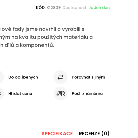
KÓD:
K12809
Dostupnost:
Jeden den
vé řady jsme navrhli a vyrobili s
m na kvalitu použitých materiálu a
h dílů a komponentů.
Do oblíbených
Porovnat s jiným
Hlídat cenu
Pošli známému
SPECIFIKACE
RECENZE (0)