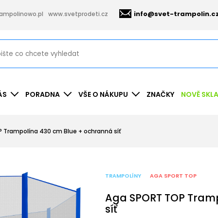
info@svet-trampolin.c
ampolinowo.pl
www.svetprodeti.cz
ÁS
PORADNA
VŠE O NÁKUPU
ZNAČKY
NOVĚ SKL
 Trampolína 430 cm Blue + ochranná síť
TRAMPOLÍNY
AGA SPORT TOP
Aga SPORT TOP Tramp
síť