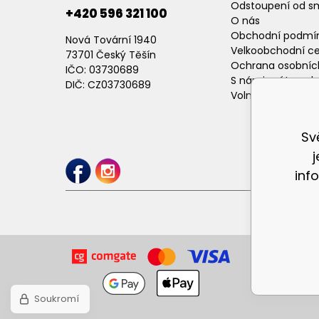
Odstoupení od s
+420 596 321 100
O nás
Obchodní podmí
Nová Tovární 1940
Velkoobchodní c
73701 Český Těšín
Ochrana osobníc
IČO: 03730689
S námi máte poh
DIČ: CZ03730689
Volné pracovní p
Sv
inf
Soukromí