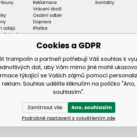
mlouvy
Reklamace
Kontakty
Vrácení zboží
nky
Osobní odběr
eny
Doprava
h údajů
iPlatba
odlný nákup
ozice
Cookies a GDPR
ět trampolín a partneři potřebují Váš souhlas k využ
jednotlivých dat, aby Vám mimo jiné mohli ukazova
ormace týkající se Vašich zájmů pomocí personali
Zákaznická sekc
reklam. Souhlas udělíte kliknutím na políčko "Ano,
Přihlášení
souhlasím".
Registrace
Zamítnout vše
Ano, souhlasím
© 2026 AGA24 s.r.o., Všechna práva vyhrazena
WWW stránky
dodal
BINARGON.cz
Podrobné nastavení s vysvětlením zde