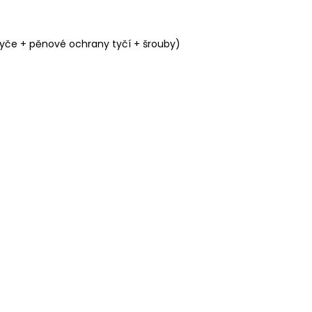
tyče + pěnové ochrany tyčí + šrouby)