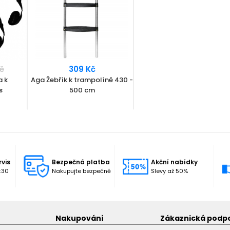
č
309 Kč
a k
Aga Žebřík k trampolíně 430 -
s
500 cm
rvis
Bezpečná platba
Akční nabídky
:30
Nakupujte bezpečně
Slevy až 50%
Nakupování
Zákaznická podp