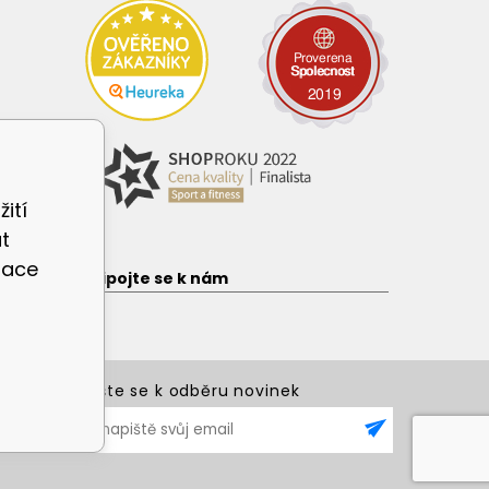
ití
t
zace
e
Připojte se k nám
Přihlašte se k odběru novinek