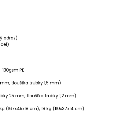
ý odraz)
ocel)
+ 130gsm PE
 mm, tloušťka trubky 1,5 mm)
bky 25 mm, tloušťka trubky 1,2 mm)
 kg (167x45x18 cm), 18 kg (110x37x14 cm)