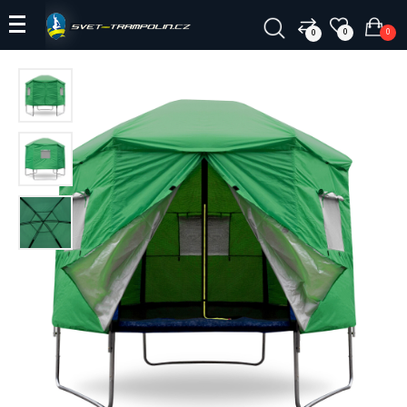
0
0
0