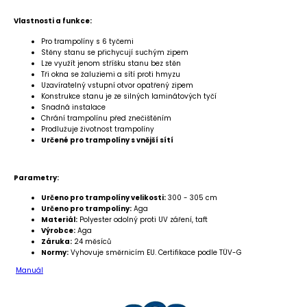
Vlastnosti a funkce:
Pro trampolíny s 6 tyčemi
Stěny stanu se přichycují suchým zipem
Lze využít jenom stříšku stanu bez stěn
Tři okna se žaluziemi a sítí proti hmyzu
Uzavíratelný vstupní otvor opatřený zipem
Konstrukce stanu je ze silných laminátových tyčí
Snadná instalace
Chrání trampolínu před znečištěním
Prodlužuje životnost trampolíny
Určené pro trampolíny s vnější sítí
Parametry:
Určeno pro trampolíny velikosti:
300 - 305 cm
Určeno pro trampolíny:
Aga
Materiál:
Polyester odolný proti UV záření, taft
Výrobce:
Aga
Záruka:
24 měsíců
Normy:
Vyhovuje směrnicím EU. Certifikace podle TÜV-G
Manuál