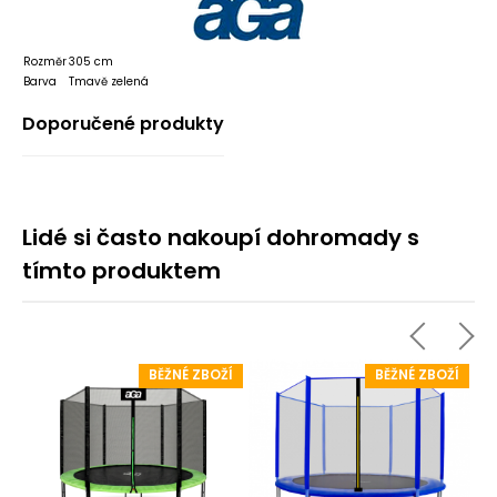
Rozměr
305 cm
Barva
Tmavě zelená
Doporučené produkty
Lidé si často nakoupí dohromady s
tímto produktem
Í
BĚŽNÉ ZBOŽÍ
BĚŽNÉ ZBOŽÍ