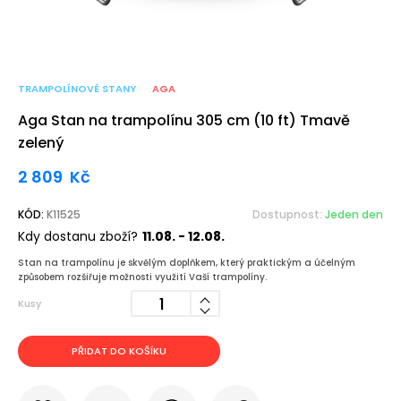
TRAMPOLÍNOVÉ STANY
AGA
Aga Stan na trampolínu 305 cm (10 ft) Tmavě
zelený
2 809
Kč
KÓD:
K11525
Dostupnost:
Jeden den
Kdy dostanu zboží?
11.08. - 12.08.
Stan na trampolínu je skvělým doplňkem, který praktickým a účelným
způsobem rozšiřuje možnosti využití Vaší trampolíny.
Kusy
PŘIDAT DO KOŠÍKU