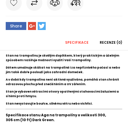
Share
SPECIFIKACE
RECENZE (0)
Stan na trampolínu
je
skvělým doplňkem, který praktickým a účelným
způsobem rozšiřuje možnosti využití Vaší trampolíny.
Dětem
umožnuje skákat na trampolíně i za nepříznivého počasí a nebo
jim také dobře poslouží jako
zahradní domeček.
A v době kdy trampolína není aktivně využívána, pomáhá stan chránit
odrazovou plochu před znečištěním a UV zářením.
Stan je vybaven větracími otvory opatřenými stahovacími žaluziemi a
sítěmi proti hmyzu.
Stan nevystavujte bouřce, silnému větru nebo vichřici.
Specifikace stanu Aga na trampolíny o velikosti 300,
305
cm
(10 ft) Dark Green.