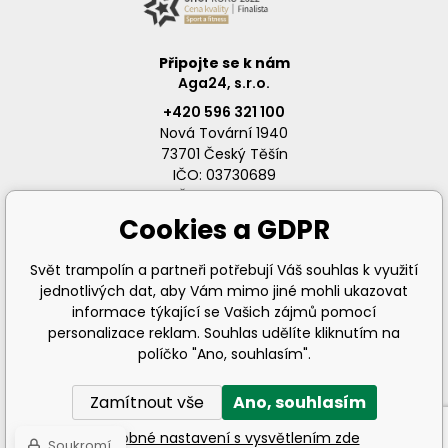
Připojte se k nám
Aga24, s.r.o.
+420 596 321 100
Nová Tovární 1940
73701 Český Těšín
IČO: 03730689
DIČ: CZ03730689
Cookies a GDPR
Svět trampolín a partneři potřebují Váš souhlas k využití
jednotlivých dat, aby Vám mimo jiné mohli ukazovat
info@svet-trampolin.cz
informace týkající se Vašich zájmů pomocí
personalizace reklam. Souhlas udělíte kliknutím na
políčko "Ano, souhlasím".
Zamítnout vše
Ano, souhlasím
© 2026 AGA24 s.r.o., Všechna práva vyhrazena
Podrobné nastavení s vysvětlením zde
Soukromí
Tento eshop dodala firma
BINARGON.cz