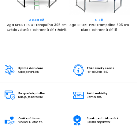
3 849 Kč
0 Kč
 cm
Aga SPORT PRO Trampolína 305 cm
Aga SPORT PRO Trampolína 305 cm
Ag
Světle zelená + ochranná síť + žebřík
Blue + ochranná síť 111
Rychlé doručení
Zákaznický servis
Od objednání 24h
Po-Pá 9:00 do 15:30
Bezpečná platba
Akční nabídky
Nakupujte bezpečně
Slevy až 50%
Ověřená firma
Spokojení zákazníci
Více než 10 let na trhu
300 000+ objednávek