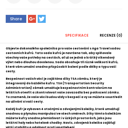
Share
SPECIFIKACE
RECENZE (0)
Objevte dokonalého společníka pro vaše cestování s Aga Travel sadou
cestovních kufrů. Tato sada kufrů je navržena tak, aby splňovala
všechny vaše potřeby na cestách, ať už se jedná o krátký víkendový
výlet nebo dlouhou dovolenou. Sada obsahuje tři různé velikosti kufrů,
které vám umožní snadno přizpůsobit balení podle délky a typu vaší
cesty.
Bezpečnost vašich věcí je zajištěna díky TSA zámku, který je
integrovaný do každého kufru. TSA (Transportation Security
Administration) zámek umožňuje bezpečnostním kontrolorům na
letištích otevřít a zkontrolovat vaše zavazadla bez poškození zámku.
To znamená, že vaše věci budou vždy v bezpečí a vy se můžete soustředit
na užívání si vaší cesty.
Každý kufr je vybaven 4 otočnými a zdvojenými kolečky, které umožňují
snadnou a plynulou manipulaci ve všech směrech. Díky těmto kolečkům
můžete kufry snadno přemisťovat i v úzkých prostorách, jako jsou
letištní haly nebo hotelové chodby. Navíc, zdvojená kolečka zajišťují
větší stabilitu a odolnost proti opotřebení.