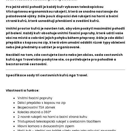
Pro ještě větší pohodlí je každý kufr vybaven teleskopickou
třístupňovou ergonomickou rukojetí, která se snadno nastavuje do
požadované výšky. Dále jsou k dispozici dvě rukojeti na horní a boční
straně kufrů, které usnadňují přenášení a zvedání kufrů.
Vnitřní prostor kufrů je navržen tak, aby vám poskytl maximální pohodlí
při balení. Každý kufr obsahuje vnitřní fixační popruhy, které udrží vaše
věci na místě a zabrání jejich pohybu během přepravy. Dále je zde dělicí
přepážka s kapsou na zip, která vám umožní oddělit různé typy oblečení
nebo jiné předměty a udržet je organizované.
Nezáleží na tom, zda cestujete často nebo jen občas, sada cestovních
kufrů Aga Travel vám poskytne vše, co potřebujete pro pohodlné a
bezstarostné cestování.
Specifikace sady tří cestovních kufrů Aga Travel.
Vlastnosti a funkce:
Vnitřní fixační popruhy
Dělicí přepážka s kapsou na zip
Bezpečnostní TSA zámek
Kolečka otočná o 360°
2 nosné rukojeti na horní a boční straně kufru
Třístupňová teleskopická rukojeť s aretačním tlačítkem
Hlavní komora s dvoucestným zipem
Malý kufr - ideální pro krátké výlety nebo jako příruční zavazadlo