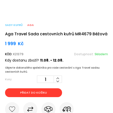
SADY KUFRŮ
AGA
Aga Travel Sada cestovních kufrů MR4679 Béžová
1 999
Kč
KÓD:
K21379
Dostupnost:
Skladem
Kdy dostanu zboží?
11.08. - 12.08.
Objevte dokonalého společníka pro vaše cestování s Aga Travel sadou
cestovních kufrů.
Kusy
PŘIDAT DO KOŠÍKU