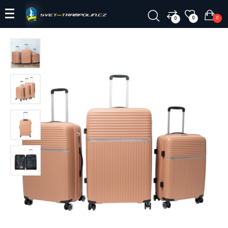
0
0
0