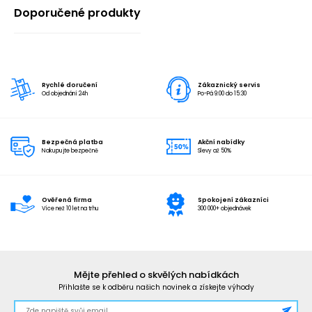
Doporučené produkty
Rychlé doručení
Zákaznický servis
Od objednání 24h
Po-Pá 9:00 do 15:30
Bezpečná platba
Akční nabídky
Nakupujte bezpečně
Slevy až 50%
Ověřená firma
Spokojení zákazníci
Více než 10 let na trhu
300 000+ objednávek
Mějte přehled o skvělých nabídkách
Přihlašte se k odběru našich novinek a získejte výhody