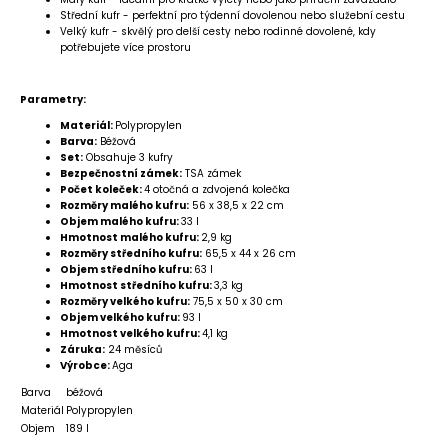
Střední kufr - perfektní pro týdenní dovolenou nebo služební cestu
Velký kufr - skvělý pro delší cesty nebo rodinné dovolené, kdy
potřebujete více prostoru
Parametry:
Materiál:
Polypropylen
Barva:
Béžová
Set:
Obsahuje 3 kufry
Bezpečnostní zámek:
TSA zámek
Počet koleček:
4 otočná a zdvojená kolečka
Rozměry malého kufru:
56 x 38,5 x 22 cm
Objem malého kufru:
33 l
Hmotnost malého kufru:
2,9 kg
Rozměry středního kufru:
65,5 x 44 x 26 cm
Objem středního kufru:
63 l
Hmotnost středního kufru:
3,3 kg
Rozměry velkého kufru:
75,5 x 50 x 30 cm
Objem velkého kufru:
93 l
Hmotnost velkého kufru:
4,1 kg
Záruka:
24 měsíců
Výrobce:
Aga
Barva
béžová
Materiál
Polypropylen
Objem
189 l