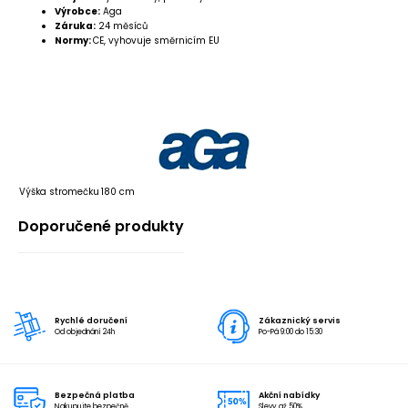
Výrobce:
Aga
Záruka:
24 měsíců
Normy:
CE, vyhovuje směrnicím EU
Výška stromečku
180 cm
Doporučené produkty
Rychlé doručení
Zákaznický servis
Od objednání 24h
Po-Pá 9:00 do 15:30
Bezpečná platba
Akční nabídky
Nakupujte bezpečně
Slevy až 50%