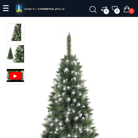
0
0
0