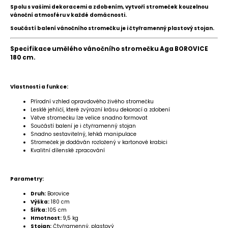
Spolu s vašimi dekoracemi a zdobením, vytvoří stromeček kouzelnou
vánoční atmosféru v každé domácnosti.
Součástí balení vánočního stromečku je i čtyřramenný plastový stojan.
Specifikace umělého vánočního stromečku Aga BOROVICE
180 cm.
Vlastnosti a funkce:
Přírodní vzhled opravdového živého stromečku
Lesklé jehličí, které zvýrazní krásu dekorací a zdobení
Větve stromečku lze velice snadno formovat
Součástí balení je i čtyřramenný stojan
Snadno sestavitelný, lehká manipulace
Stromeček je dodáván rozložený v kartonové krabici
Kvalitní dílenské zpracování
Parametry:
Druh:
Borovice
Výška:
180 cm
Šířka:
105 cm
Hmotnost:
9,5 kg
Stojan:
Čtyřramenný, plastový