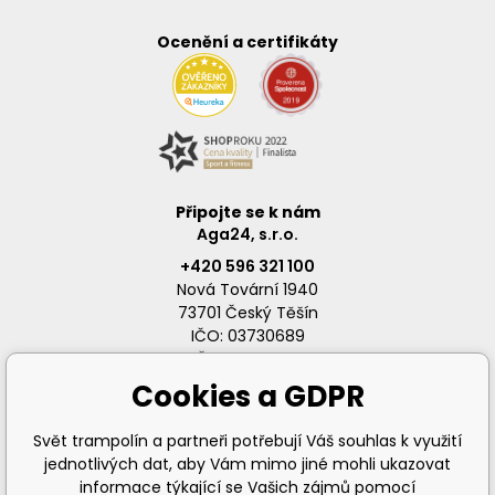
Ocenění a certifikáty
Připojte se k nám
Aga24, s.r.o.
+420 596 321 100
Nová Tovární 1940
73701 Český Těšín
IČO: 03730689
DIČ: CZ03730689
Cookies a GDPR
Svět trampolín a partneři potřebují Váš souhlas k využití
jednotlivých dat, aby Vám mimo jiné mohli ukazovat
info@svet-trampolin.cz
informace týkající se Vašich zájmů pomocí