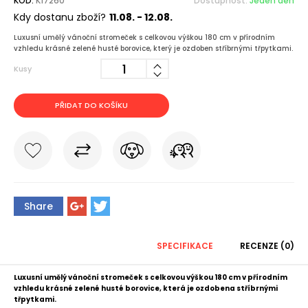
KÓD:
K17260
Dostupnost:
Jeden den
Kdy dostanu zboží?
11.08. - 12.08.
Luxusní umělý vánoční stromeček s celkovou výškou 180 cm v přírodním
vzhledu krásné zelené husté borovice, který je ozdoben stříbrnými třpytkami.
Kusy
PŘIDAT DO KOŠÍKU
Share
SPECIFIKACE
RECENZE (0)
Luxusní umělý vánoční stromeček s celkovou výškou 180 cm v přírodním
vzhledu krásné zelené husté borovice, která je ozdobena stříbrnými
třpytkami.