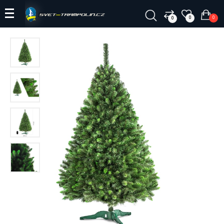
0
0
0