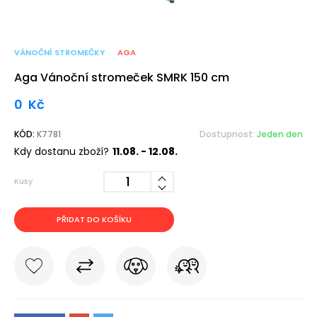
VÁNOČNÍ STROMEČKY
AGA
Aga Vánoční stromeček SMRK 150 cm
0
Kč
KÓD:
K7781
Dostupnost:
Jeden den
Kdy dostanu zboží?
11.08. - 12.08.
Kusy
PŘIDAT DO KOŠÍKU