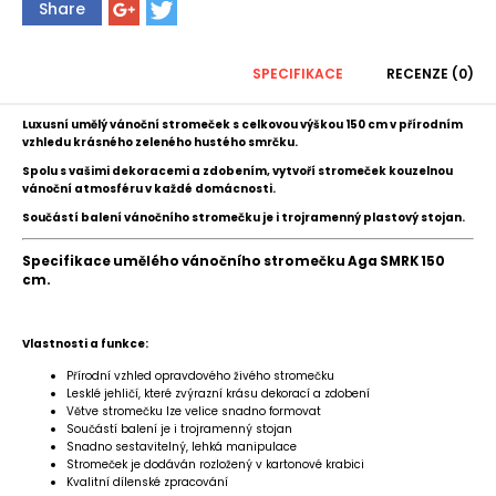
Share
SPECIFIKACE
RECENZE (0)
Luxusní umělý vánoční stromeček s celkovou výškou 150 cm v přírodním
vzhledu krásného zeleného hustého smrčku.
Spolu s vašimi dekoracemi a zdobením, vytvoří stromeček kouzelnou
vánoční atmosféru v každé domácnosti.
Součástí balení vánočního stromečku je i trojramenný plastový stojan.
Specifikace umělého vánočního stromečku Aga SMRK 150
cm.
Vlastnosti a funkce:
Přírodní vzhled opravdového živého stromečku
Lesklé jehličí, které zvýrazní krásu dekorací a zdobení
Větve stromečku lze velice snadno formovat
Součástí balení je i trojramenný stojan
Snadno sestavitelný, lehká manipulace
Stromeček je dodáván rozložený v kartonové krabici
Kvalitní dílenské zpracování