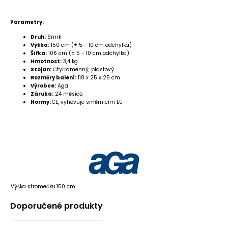
Parametry:
Druh:
Smrk
Výška:
150 cm (± 5 - 10 cm odchylka)
Šířka:
106 cm (± 5 - 10 cm odchylka)
Hmotnost:
3,4 kg
Stojan:
Čtyřramenný, plastový
Rozměry balení:
118 x 25 x 25 cm
Výrobce:
Aga
Záruka:
24 měsíců
Normy:
CE, vyhovuje směrnicím EU
Výška stromečku
150 cm
Doporučené produkty