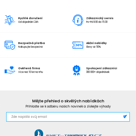
Rychlé doručení
Zákaznický servis
Od objednání 24h
Po-Pá 9:00 do 15:30
Bezpečná platba
Akční nabídky
Nakupujte bezpečně
Slevy až 50%
Ověřená firma
Spokojení zákazníci
Více než 10 let na trhu
300 000+ objednávek
Mějte přehled o skvělých nabídkách
Přihlašte se k odběru našich novinek a získejte výhody