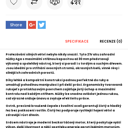
Share
SPECIFIKACE
RECENZE (0)
Prořezávání silných větví nebylo nikdy snazší. Tyto 21V aku zahradní
nůžky Aga s maximální střižnou kapacitou až 30 mm představují
výkonný a spolehlivý nástroj, který si poradí i s tvrdým a suchým dřevem.
Jsou ideální pro stříhání ovocných stromů, okrasných keřů, vinné révy i
silnějších zahradních porostů.
Díky lehké a kompaktní konstrukci padnou perfektně do ruky a
umožňují pohodlnou manipulaci i při delší práci. Ergonomicky tvarovaná
rukojeť s protiskluzovým povrchem zajišťuje jistý úchop a maximální
kontrolu nad každým střihem. Nůžky lze snadno ovládat jednou rukou,
což výrazně snižuje únavu a zvyšuje efektivitu práce.
Ostré, precizně broušené čepele z kvalitní oceli garantují čistý a hladký
řez bez poškození rostlin. Čistý řez podporuje rychlejší hojení větví a
zdravější růst dřevin.
Srdcem nástroje je moderní bezkartáčový motor, který poskytuje vyšší
výkon, delší životnost a nižší spotřebu energie oproti běžným motorům.