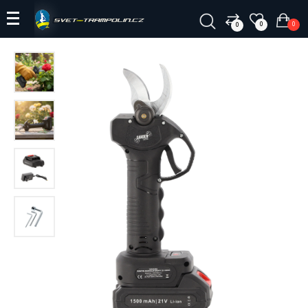
0
0
0