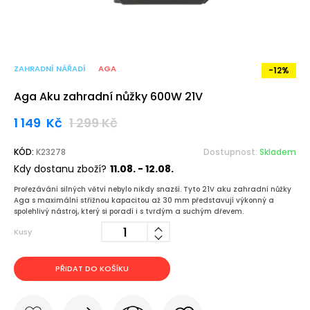
ZAHRADNÍ NÁŘADÍ
AGA
-12%
Aga Aku zahradní nůžky 600W 21V
1 149
Kč
1 299
Kč
KÓD:
K23278
Dostupnost:
Skladem
Kdy dostanu zboží?
11.08. - 12.08.
Prořezávání silných větví nebylo nikdy snazší. Tyto 21V aku zahradní nůžky
Aga s maximální střižnou kapacitou až 30 mm představují výkonný a
spolehlivý nástroj, který si poradí i s tvrdým a suchým dřevem.
Kusy
PŘIDAT DO KOŠÍKU