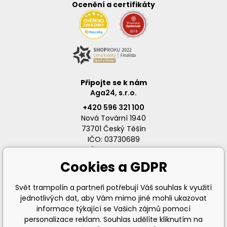
Ocenění a certifikáty
Připojte se k nám
Aga24, s.r.o.
+420 596 321 100
Nová Tovární 1940
73701 Český Těšín
IČO: 03730689
DIČ: CZ03730689
Cookies a GDPR
Svět trampolín a partneři potřebují Váš souhlas k využití
jednotlivých dat, aby Vám mimo jiné mohli ukazovat
info@svet-trampolin.cz
informace týkající se Vašich zájmů pomocí
personalizace reklam. Souhlas udělíte kliknutím na