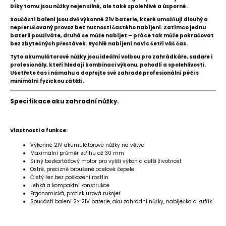
Díky tomu jsou nůžky nejen silné, ale také spolehlivé a úsporné.
Součástí balení jsou dvě výkonné 21V baterie, které umožňují dlouhý a
nepřerušovaný provoz bez nutnosti častého nabíjení. Zatímco jednu
baterii používáte, druhá se může nabíjet – práce tak může pokračovat
bez zbytečných přestávek. Rychlé nabíjení navíc šetří váš čas.
Tyto akumulátorové nůžky jsou ideální volbou pro zahrádkáře, sadaře i
profesionály, kteří hledají kombinaci výkonu, pohodlí a spolehlivosti.
Ušetřete čas i námahu a dopřejte své zahradě profesionální péči s
minimální fyzickou zátěží.
Specifikace aku zahradní nůžky.
Vlastnosti a funkce:
Výkonné 21V akumulátorové nůžky na větve
Maximální průměr střihu až 30 mm
Silný bezkartáčový motor pro vyšší výkon a delší životnost
Ostré, precizně broušené ocelové čepele
Čistý řez bez poškození rostlin
Lehká a kompaktní konstrukce
Ergonomická, protiskluzová rukojeť
Součástí balení 2× 21V baterie, aku zahradní nůžky, nabíječka a kufřík