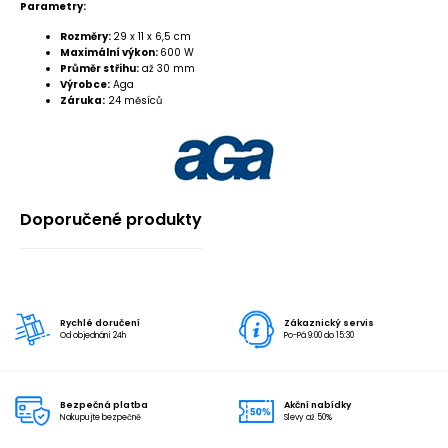
Parametry:
Rozměry:
29 x 11 x 6,5 cm
Maximální výkon:
600 W
Průměr střihu:
až 30 mm
Výrobce:
Aga
Záruka:
24 měsíců
Doporučené produkty
Rychlé doručení
Zákaznický servis
Od objednání 24h
Po-Pá 9:00 do 15:30
Bezpečná platba
Akční nabídky
Nakupujte bezpečně
Slevy až 50%