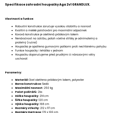
Specifikace zahradní houpačky Aga 2v1 GRANDLUX.
Vlastnosti a funkce:
Robustní konstrukce zaručuje vysokou stabilitu a nosnost
Kvalitní a měkké polstrování pro maximální odpočinek
Kovová konstrukce je ošetřená práškovým lakem
Nenáročnost na údržbu, potah včetně stříšky je odnímatelný a
pratelný (ručně)
Houpačka je opatřena gumovými patkami proti nechtěnému pohybu
Funkce houpačky i lehátka v jednom
Houpačku doporučujeme před prudkými či nárazovými větry
uschovat
Parametry:
Materiál:
Ocel ošetřena práškovým lakem, polyester
Barva konstrukce:
Šedá
Maximální nosnost:
250 kg
Počet polštářů:
2ks
Délka houpačky:
214 cm
Šířka houpačky:
120 cm
Výška houpačky:
168 cm
Rozměry střechy:
212 x 117 cm
Rozměry matrace:
170 x 100 cm