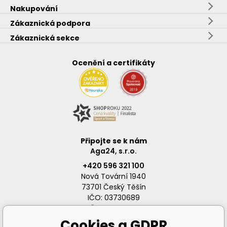
Nakupování
Zákaznická podpora
Zákaznická sekce
Ocenění a certifikáty
Připojte se k nám
Aga24, s.r.o.
+420 596 321 100
Nová Tovární 1940
73701 Český Těšín
IČO: 03730689
DIČ: CZ03730689
Cookies a GDPR