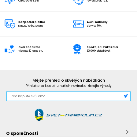
Od objednání 24h
Po-Pá 9:00 do 15:30
Bezpečná platba
Akční nabídky
Nakupujte bezpečně
Slevy až 50%
Ověřená firma
Spokojení zákazníci
Více než 10 let na trhu
300 000+ objednávek
Mějte přehled o skvělých nabídkách
Přihlašte se k odběru našich novinek a získejte výhody
O společnosti