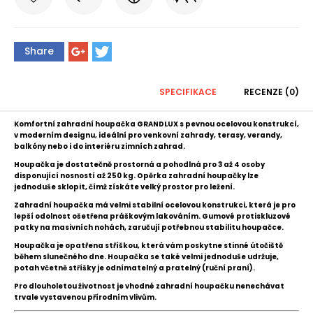
Share
SPECIFIKACE
RECENZE (0)
Komfortní zahradní houpačka GRANDLUX s pevnou ocelovou konstrukcí,
v moderním designu, ideální pro venkovní zahrady, terasy, verandy,
balkóny nebo i do interiéru zimních zahrad.
Houpačka je dostatečně prostorná a pohodlná pro 3 až 4 osoby
disponující nosností až 250 kg. Opěrka zahradní houpačky lze
jednoduše sklopit, čímž získáte velký prostor pro ležení.
Zahradní houpačka má velmi stabilní ocelovou konstrukci, která je pro
lepší odolnost ošetřena práškovým lakováním. Gumové protiskluzové
patky na masivních nohách, zaručují potřebnou stabilitu houpačce.
Houpačka je opatřena stříškou, která vám poskytne stinné útočiště
během slunečného dne. Houpačka se také velmi jednoduše udržuje,
potah včetně stříšky je odnímatelný a pratelný (ruční praní).
Pro dlouholetou životnost je vhodné zahradní houpačku nenechávat
trvale vystavenou přírodním vlivům.