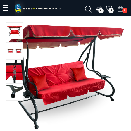
0
0
0