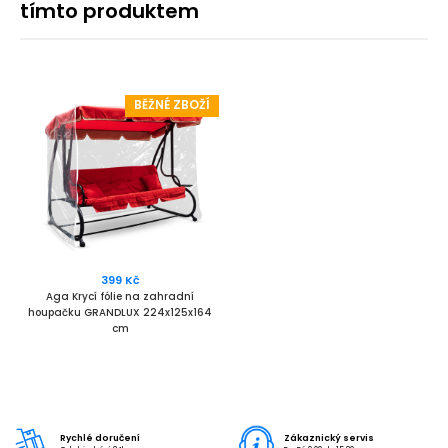
tímto produktem
BĚŽNÉ ZBOŽÍ
399 Kč
Aga Krycí fólie na zahradní
houpačku GRANDLUX 224x125x164
cm
Rychlé doručení
Zákaznický servis