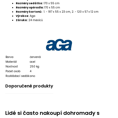
Rozměry sedátka:
170 x 55 cm
Rozměry opěradla:
170 x 55 cm
Rozměry kartonů:
1. - 187 x 55 x 23 cm, 2. - 120 x 57 x 12 cm
Výrobce:
Aga
Záruka:
24 měsíců
Barva
červená
Materiál
ocel
Nostnost
250 kg
Počet osob
4
Rozkládací sedák
ano
Doporučené produkty
Lidé si často nakoupí dohromady s