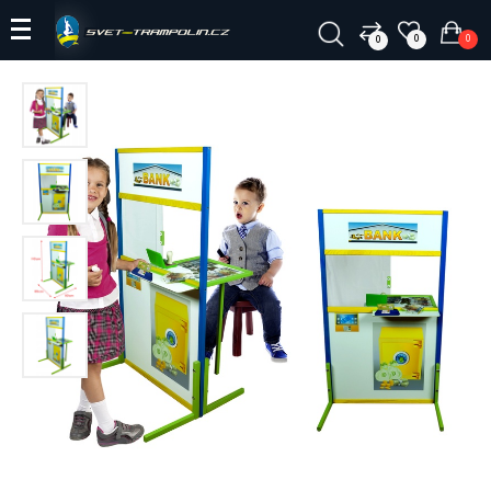
0
0
0