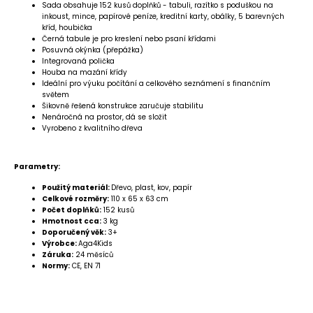
Sada obsahuje 152 kusů doplňků - tabuli, razítko s poduškou na
inkoust, mince, papírové peníze, kreditní karty, obálky, 5 barevných
kříd, houbička
Černá tabule je pro kreslení nebo psaní křídami
Posuvná okýnka (přepážka)
Integrovaná polička
Houba na mazání křídy
Ideální pro výuku počítání a celkového seznámení s finančním
světem
Šikovně řešená konstrukce zaručuje stabilitu
Nenáročná na prostor, dá se složit
Vyrobeno z kvalitního dřeva
Parametry:
Použitý materiál:
Dřevo, plast, kov, papír
Celkové rozměry:
110 x 65 x 63 cm
Počet doplňků:
152 kusů
Hmotnost cca:
3 kg
Doporučený věk:
3+
Výrobce:
Aga4Kids
Záruka:
24 měsíců
Normy:
CE, EN 71