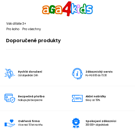
Věk dítěte
3+
Pro koho
Pro všechny
Doporučené produkty
Rychlé doručení
Zákaznický servis
Od objednání 24h
Po-Pá 9:00 do 15:30
Bezpečná platba
Akční nabídky
Nakupujte bezpečně
Slevy až 50%
Ověřená firma
Spokojení zákazníci
Více než 10 let na trhu
300 000+ objednávek