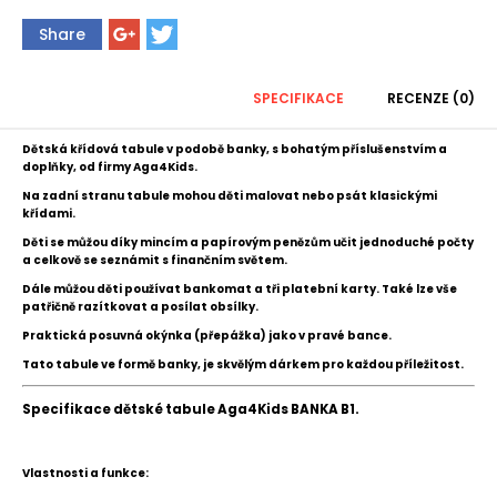
Share
SPECIFIKACE
RECENZE (0)
Dětská křídová tabule v podobě banky,
s bohatým příslušenstvím a
doplňky
,
od firmy Aga4Kids.
Na zadní stranu tabule mohou děti malovat nebo psát klasickými
křídami.
Děti se můžou díky mincím a papírovým penězům učit jednoduché počty
a celkově se seznámit s finančním světem
.
Dále můžou děti používat bankomat a tři platební karty. T
aké lze vše
patřičně razítkovat a posílat obsílky.
Praktická posuvná okýnka (přepážka) jako v pravé bance.
Tato tabule ve formě banky, je skvělým dárkem pro každou příležitost.
Specifikace dětské tabule Aga4Kids BANKA B1.
Vlastnosti a funkce: