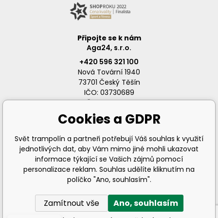
Připojte se k nám
Aga24, s.r.o.
+420 596 321 100
Nová Tovární 1940
73701 Český Těšín
IČO: 03730689
DIČ: CZ03730689
Cookies a GDPR
Svět trampolín a partneři potřebují Váš souhlas k využití
jednotlivých dat, aby Vám mimo jiné mohli ukazovat
info@svet-trampolin.cz
informace týkající se Vašich zájmů pomocí
personalizace reklam. Souhlas udělíte kliknutím na
políčko "Ano, souhlasím".
Zamítnout vše
Ano, souhlasím
© 2026 AGA24 s.r.o., Všechna práva vyhrazena