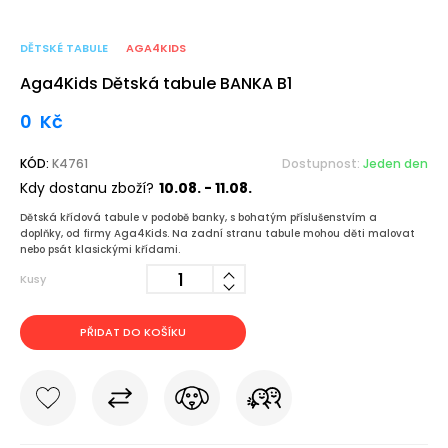
DĚTSKÉ TABULE
AGA4KIDS
Aga4Kids Dětská tabule BANKA B1
0
Kč
KÓD:
K4761
Dostupnost:
Jeden den
Kdy dostanu zboží?
10.08. - 11.08.
Dětská křídová tabule v podobě banky, s bohatým příslušenstvím a
doplňky, od firmy Aga4Kids. Na zadní stranu tabule mohou děti malovat
nebo psát klasickými křídami.
Kusy
PŘIDAT DO KOŠÍKU