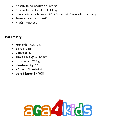
Nastavitelná podbradní přezka
Nastavitelný obvod okolo hlavy
11 ventilačních otvorů zajišťujících odvětrávání oblasti hlavy
Pevný a odolný materiál
Nízká hmotnost
Parametry:
Materiál:
ABS, EPS
Barva:
Bílá
Velikost:
S
Obvod hlavy:
51-54 cm
Hmotnost:
260 g
Výrobce:
Aga4Kids
Záruka:
24 měsíců
Certifikace:
EN 1078