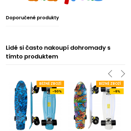
Doporučené produkty
Lidé si často nakoupí dohromady s
tímto produktem
Í
BĚŽNÉ ZBOŽÍ
BĚŽNÉ ZBOŽÍ
%
-50%
-6%