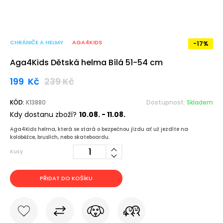
CHRÁNIČE A HELMY
AGA4KIDS
-17%
Aga4Kids Dětská helma Bílá 51-54 cm
199
Kč
239
Kč
KÓD:
K13880
Dostupnost:
Skladem
Kdy dostanu zboží?
10.08. - 11.08.
Aga4Kids helma, která se stará o bezpečnou jízdu ať už jezdíte na
koloběžce, bruslích, nebo skateboardu.
Kusy
PŘIDAT DO KOŠÍKU