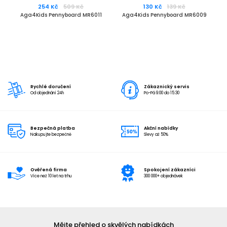
254 Kč
509 Kč
130 Kč
139 Kč
Aga4Kids Pennyboard MR6011
Aga4Kids Pennyboard MR6009
Rychlé doručení
Zákaznický servis
Od objednání 24h
Po-Pá 9:00 do 15:30
Bezpečná platba
Akční nabídky
Nakupujte bezpečně
Slevy až 50%
Ověřená firma
Spokojení zákazníci
Více než 10 let na trhu
300 000+ objednávek
Mějte přehled o skvělých nabídkách