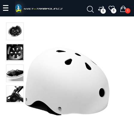
0
0
0