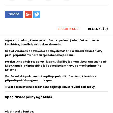
Share
SPECIFIKACE
RECENZE (0)
Aga4Kids helma, která se stará o bezpečnou jízdu ať už jezdíte na
koloběžce, bruslích, nebo skateboardu.
Skelet vyrobený z pevných a odolných materiálů chrání oblast hlavy
proti případnému nárazu způsobeného pádem.
Přezka usnadňuje rozepnutí i zapnutí přilby jednou rukou. Nastavitelné
klipy. Sami si přizpůsobíte její obvod kolem hlavy pomocí upínacího
kolečka.
Vnitřní měkké polstrování zajišťuje pohodlí při nošení, které lze v
případě potřeby vyjmout a vyprat.
11 větracích otvorů dostatečně zajišťuje odvětrávání celé hlavy.
Specifikace
přilby Aga4Kids
.
Vlastnosti a funkce: