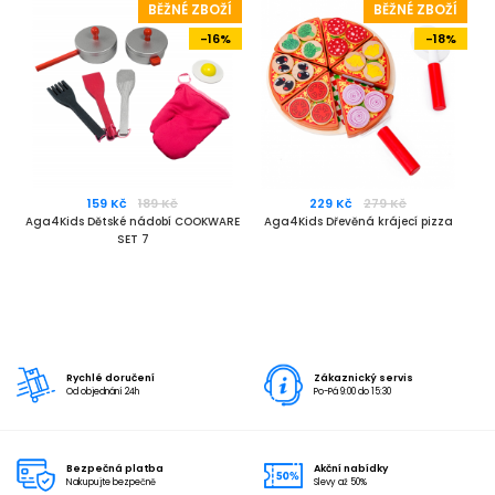
BĚŽNÉ ZBOŽÍ
BĚŽNÉ ZBOŽÍ
-16%
-18%
159 Kč
189 Kč
229 Kč
279 Kč
Aga4Kids Dětské nádobí COOKWARE
Aga4Kids Dřevěná krájecí pizza
SET 7
Rychlé doručení
Zákaznický servis
Od objednání 24h
Po-Pá 9:00 do 15:30
Bezpečná platba
Akční nabídky
Nakupujte bezpečně
Slevy až 50%