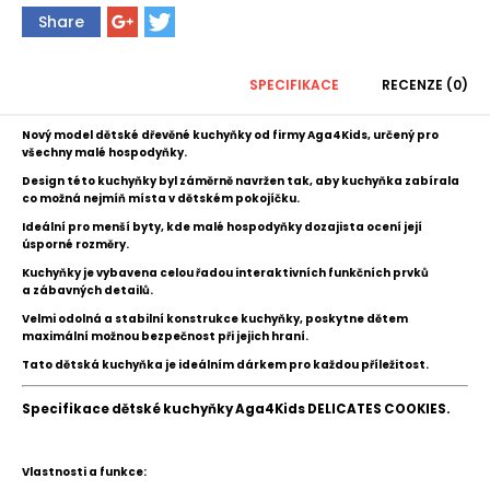
Share
SPECIFIKACE
RECENZE (0)
Nový model dětské dřevěné kuchyňky
od firmy Aga4Kids
,
určený pro
všechny malé hospodyňky.
Design této kuchyňky byl záměrně navržen tak, aby kuchyňka zabírala
co možná nejmíň místa v dětském pokojíčku.
Ideální pro menší byty, kde malé hospodyňky dozajista ocení její
úsporné rozměry.
Kuchyňky
je vybavena
celou řadou
interaktivních
funkčních prvků
a
zábavných detailů
.
Velmi odolná a stabilní konstrukce kuchyňky, poskytne dětem
maximální možnou bezpečnost při jejich hraní.
Tato
dětská kuchyňka je ideálním
dárkem pro každou příležitost.
Specifikace dětské kuchyňky Aga4Kids DELICATES COOKIES.
Vlastnosti a funkce: