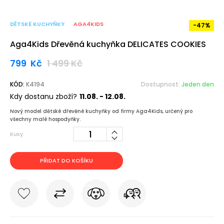
DĚTSKÉ KUCHYŇKY
AGA4KIDS
-47%
Aga4Kids Dřevěná kuchyňka DELICATES COOKIES
799
Kč
1 499
Kč
KÓD:
K4194
Dostupnost:
Jeden den
Kdy dostanu zboží?
11.08. - 12.08.
Nový model dětské dřevěné kuchyňky od firmy Aga4Kids, určený pro
všechny malé hospodyňky.
Kusy
PŘIDAT DO KOŠÍKU