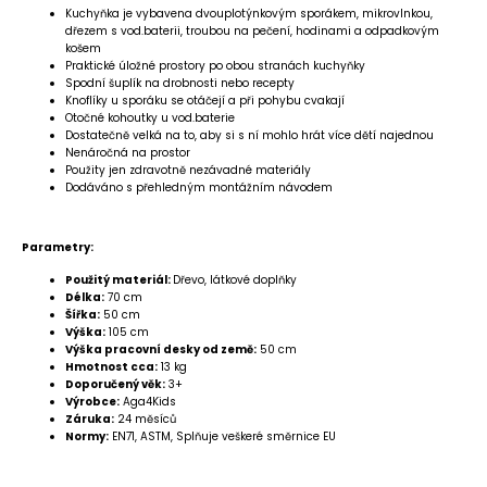
Kuchyňka je vybavena dvouplotýnkovým sporákem, mikrovlnkou,
dřezem s vod.baterii, troubou na pečení, hodinami a odpadkovým
košem
Praktické úložné prostory po obou stranách kuchyňky
Spodní šuplík na drobnosti nebo recepty
Knoflíky u sporáku se otáčejí a při pohybu cvakají
Otočné kohoutky u vod.baterie
Dostatečně velká na to, aby si s ní mohlo hrát více dětí najednou
Nenáročná na prostor
Použity jen zdravotně nezávadné materiály
Dodáváno s přehledným montážním návodem
Parametry:
Použitý materiál:
Dřevo, látkové doplňky
Délka:
70 cm
Šířka:
50 cm
Výška:
105 cm
Výška pracovní desky od země:
50 cm
Hmotnost cca:
13 kg
Doporučený věk:
3+
Výrobce:
Aga4Kids
Záruka:
24 měsíců
Normy:
EN71, ASTM, Splňuje veškeré směrnice EU