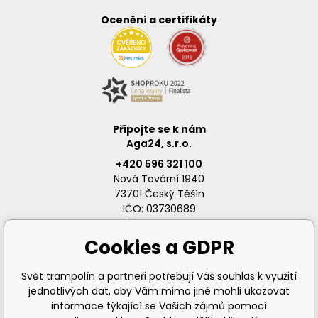
Ocenění a certifikáty
Připojte se k nám
Aga24, s.r.o.
+420 596 321 100
Nová Tovární 1940
73701 Český Těšín
IČO: 03730689
DIČ: CZ03730689
Cookies a GDPR
Svět trampolín a partneři potřebují Váš souhlas k využití
jednotlivých dat, aby Vám mimo jiné mohli ukazovat
info@svet-trampolin.cz
informace týkající se Vašich zájmů pomocí