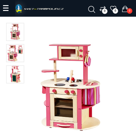
0
0
0