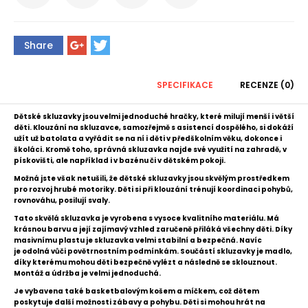
Share
SPECIFIKACE
RECENZE (0)
Dětské skluzavky jsou velmi jednoduché hračky, které milují menší i větší
děti. Klouzání na skluzavce, samozřejmě s asistencí dospělého, si dokáží
užít už batolata a vyřádit se na ní i děti v předškolním věku, dokonce i
školáci. Kromě toho, správná skluzavka najde své využití na zahradě, v
pískovišti, ale například i v bazénu či v dětském pokoji.
Možná jste však netušili, že dětské skluzavky jsou skvělým prostředkem
pro rozvoj hrubé motoriky. Děti si při klouzání trénují koordinaci pohybů,
rovnováhu, posilují svaly.
Tato skvělá skluzavka je vyrobena s vysoce kvalitního materiálu. Má
krásnou barvu a její zajímavý vzhled zaručeně přiláká všechny děti. Díky
masivnímu plastu je skluzavka velmi stabilní a bezpečná. Navíc
je odolná vůči povětrnostním podmínkám. Součástí skluzavky je madlo,
díky kterému mohou děti bezpečně vylézt a následně se sklouznout.
Montáž a údržba je velmi jednoduchá.
Je vybavena také basketbalovým košem a míčkem, což dětem
poskytuje další možnosti zábavy a pohybu. Děti si mohou hrát na