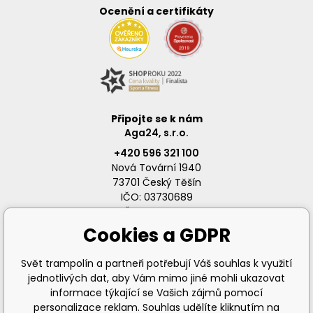
Ocenění a certifikáty
Připojte se k nám
Aga24, s.r.o.
+420 596 321 100
Nová Tovární 1940
73701 Český Těšín
IČO: 03730689
DIČ: CZ03730689
Cookies a GDPR
Svět trampolín a partneři potřebují Váš souhlas k využití
jednotlivých dat, aby Vám mimo jiné mohli ukazovat
info@svet-trampolin.cz
informace týkající se Vašich zájmů pomocí
personalizace reklam. Souhlas udělíte kliknutím na