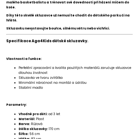
malého basketbalistu a trénovat své dovednosti při házení míčem do
koše.
Díky této skvělé skluzavce už nemusíte chodit do dětského parku či na
hřiště.
Skluzavku nevystavujte bouřce, silnému větru nebo vichřici.
Specifikace Aga4Kids dětské skluzavky.
Vlastnosti a funkce:
Perfektní zpracování a kvalita použitých materiálů zaručuje skluzavce
dlouhou životnost
Skluzavka ve tvaru zvířátka
Minimální náročnost na montáž a údržbu
Stabilní madlo
Parametry:
Vhodné pro děti:
od 3 let
Materiál:
Plast
Barva:
Růžová
Délka skluzavky:
170 cm
Šířka:
56 cm
Výška:
83 cm