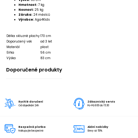
Hmotnost:
7 kg
Nosnost:
25 kg
Záruka:
24 měsíců
Výrobce:
Aga4Kids
Délka skluzné plochy
170 cm
Doporučený věk
od 3 let
Materiál
plast
Šířka
56 cm
Výška
83 cm
Doporučené produkty
Rychlé doručení
Zákaznický servis
Od objednání 24h
Po-Pá 9:00 do 15:30
Bezpečná platba
Akční nabídky
Nakupujte bezpečně
Slevy až 50%