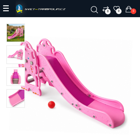
0
0
0