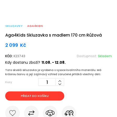
SKLUZAVKY
AGA4KIDS
Aga4Kids Skluzavka s madlem 170 cm Růžová
2 099
Kč
KÓD:
K23743
Dostupnost:
Skladem
Kdy dostanu zboží?
11.08. - 12.08.
Tato skvělá skluzavka je vyrobena s vysoce kvalitního materiálu. Má
krásnou barvu a její zajímavý vzhled zaručeně přiláká všechny děti.
Kusy
PŘIDAT DO KOŠÍKU