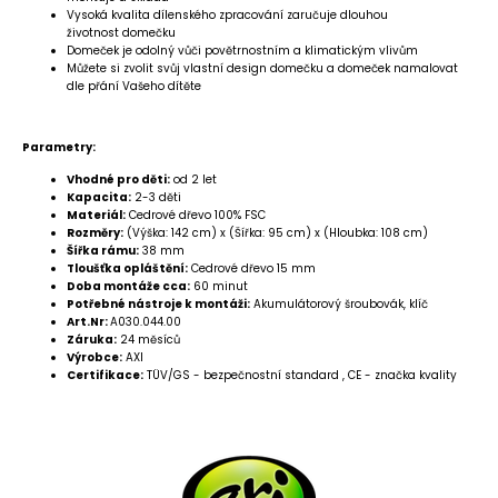
Vysoká kvalita dílenského zpracování zaručuje dlouhou
životnost domečku
Domeček je odolný vůči povětrnostním a klimatickým vlivům
Můžete si zvolit svůj vlastní design domečku a domeček namalovat
dle přání Vašeho dítěte
Parametry:
Vhodné pro děti:
od 2 let
Kapacita:
2-3 děti
Materiál:
Cedrové dřevo 100% FSC
Rozměry:
(Výška: 142 cm) x (Šířka: 95 cm) x (Hloubka: 108 cm)
Šířka rámu:
38 mm
Tloušťka opláštění:
Cedrové dřevo 15 mm
Doba montáže cca:
60 minut
Potřebné nástroje k montáži:
Akumulátorový šroubovák, klíč
Art.Nr:
A030.044.00
Záruka:
24 měsíců
Výrobce:
AXI
Certifikace:
TÜV/GS - bezpečnostní standard , CE - značka kvality