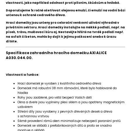
vlastnosti, jako například odolnost proti plísním, škůdcům a hnilobě.
Doporučujeme 1x ročně ošetřovat olejovou emulzí, či emulzí na vodní bázi
určenou k ochraně cedrového dřeva.
Hrací domečky jsou určeny pro celoroční venkovní užívání výhradně v
privátním sektoru. Hrací domečky instalujte na měkké podloží, např. na
písek, trávu, mulčovací kůru aj. Nestavějte hřiště na tvrdé podloží např.
na asfalt či beton, mohlo by dojít k jejímu poškození anebo k úrazu
dítěte.
Specifikace zahradního hracího domečku AXI ALICE
A030.044.00.
Vlastnosti a funkce:
Hrací domeček je vyroben z kvalitního cedrového dřeva
Domeček má robustní 38 mm rámování, které bylo hoblované do
hladka
Rohy jsou zaoblené, pro větší bezpečí Vaších dětí
Okna a dveře jsou vyplněny plexi sklem a jsou opatřeny magnetickým
uzávěrem
Střešní díly jsou vyrobeny z pevných dřevěných desek a dřeva
s ochrannou vrstvou
Šikmé provedení rámů oken minimalizuje nebezpečí poranění prstů
Domeček se skládá z prefabrikovaných dílů a proto se snadno
montuje a skládá