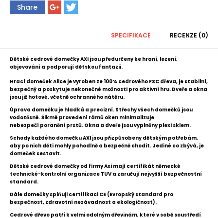
Share
SPECIFIKACE
RECENZE (0)
Dětské cedrové domečky AXI jsou předurčeny ke hraní, lezení,
objevování a podporují dětskou fantazii.
Hrací domeček Alice je vyroben ze 100% cedrového FSC dřeva, je stabilní,
bezpečný a poskytuje nekonečné možnosti pro aktivní hru. Dveře a okna
jsou již hotové, včetně ochranného nátěru.
Úprava domečku je hladká a precizní.
Střechy všech domečků jsou
vodotěsné.
Šikmé provedení rámů oken minimalizuje
nebezpečí poranění prstů. Okna a dveře jsou vyplněny plexi sklem.
Schody každého domečku AXI jsou přizpůsobeny dětským potřebám,
aby po nich děti mohly pohodlně a bezpečně chodit.
Jediné co zbývá, je
domeček sestavit.
Dětské cedrové domečky od firmy Axi mají certifikát německé
technické-kontrolní organizace TUV a zaručují nejvyšší bezpečnostní
standard.
Dále domečky splňuji certifikaci CE (Evropský standard pro
bezpečnost, zdravotní nezávadnost a ekologičnost).
Cedrové dřevo patří k velmi odolným dřevinám, které v sobě soustředí