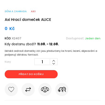
DŮM A ZAHRADA
AXI
Axi Hrací domeček ALICE
0
Kč
KÓD:
K2407
Dostupnost:
Jeden den
Kdy dostanu zboží?
11.08. - 12.08.
Dětské cedrové domečky AXI jsou předurčeny ke hraní, lezení, objevování a
podporují dětskou fantazii.
Kusy
PŘIDAT DO KOŠÍKU