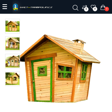
0
0
0