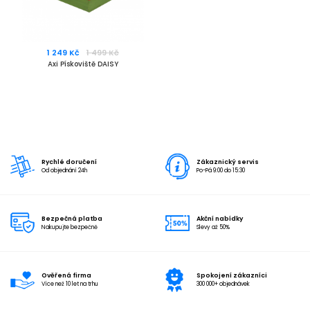
1 249 Kč
1 499 Kč
Axi Pískoviště DAISY
Rychlé doručení
Zákaznický servis
Od objednání 24h
Po-Pá 9:00 do 15:30
Bezpečná platba
Akční nabídky
Nakupujte bezpečně
Slevy až 50%
Ověřená firma
Spokojení zákazníci
Více než 10 let na trhu
300 000+ objednávek