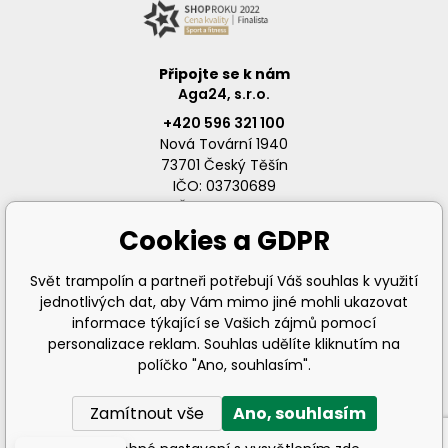
Připojte se k nám
Aga24, s.r.o.
+420 596 321 100
Nová Tovární 1940
73701 Český Těšín
IČO: 03730689
DIČ: CZ03730689
Cookies a GDPR
Svět trampolín a partneři potřebují Váš souhlas k využití
jednotlivých dat, aby Vám mimo jiné mohli ukazovat
info@svet-trampolin.cz
informace týkající se Vašich zájmů pomocí
personalizace reklam. Souhlas udělíte kliknutím na
políčko "Ano, souhlasím".
Zamítnout vše
Ano, souhlasím
© 2026 AGA24 s.r.o., Všechna práva vyhrazena