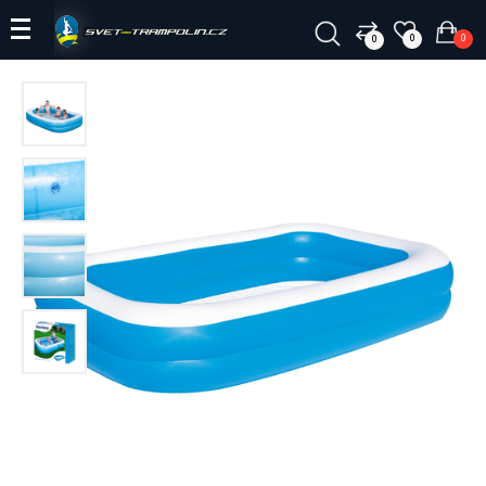
0
0
0