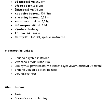
Délka bazénu:
262 cm
Výška bazénu:
51 cm
Šířka bazénu:
175 cm
Kapacita bazénu:
778 litrů
Síla stěny bazénu:
0,32 mm
Hmotnost bazénu:
8,2 kg
Určeno pro děti od:
3 let
Výrobce:
Bestway
Záruka:
24 měsíců
Normy:
Certifikát CE, splňuje směrnice EU
Vlastnosti a funkce:
Snadná a rychlá instalace
Vyrobeno s trvanlivého PVC
Odolný vůči povětrnostním a klimatickým vlivům, odolává UV záření
Snadná údržba a čištění bazénu
Dlouhá životnost
Obsah balení:
Bazén
Opravná sada na bazény