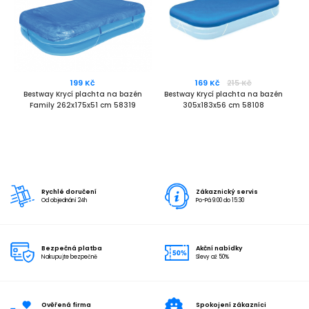
199 Kč
169 Kč
215 Kč
Bestway Krycí plachta na bazén
Bestway Krycí plachta na bazén
Family 262x175x51 cm 58319
305x183x56 cm 58108
Rychlé doručení
Zákaznický servis
Od objednání 24h
Po-Pá 9:00 do 15:30
Bezpečná platba
Akční nabídky
Nakupujte bezpečně
Slevy až 50%
Ověřená firma
Spokojení zákazníci