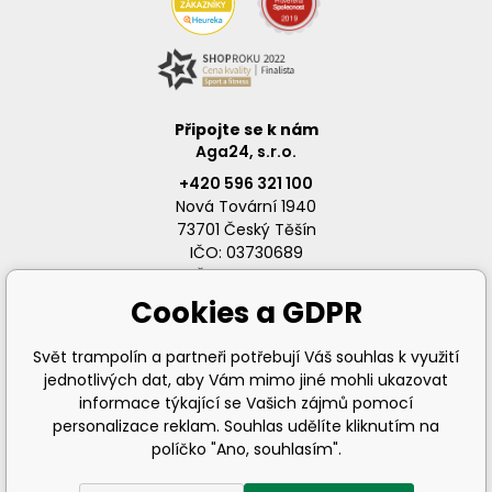
Připojte se k nám
Aga24, s.r.o.
+420 596 321 100
Nová Tovární 1940
73701 Český Těšín
IČO: 03730689
DIČ: CZ03730689
Cookies a GDPR
Svět trampolín a partneři potřebují Váš souhlas k využití
jednotlivých dat, aby Vám mimo jiné mohli ukazovat
info@svet-trampolin.cz
informace týkající se Vašich zájmů pomocí
personalizace reklam. Souhlas udělíte kliknutím na
políčko "Ano, souhlasím".