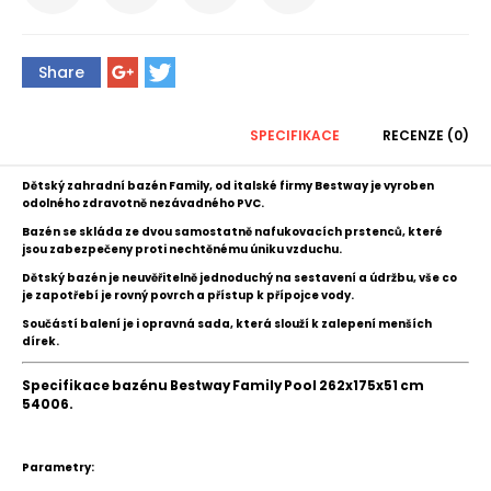
Share
SPECIFIKACE
RECENZE (0)
Dětský zahradní bazén Family, od italské firmy Bestway je vyroben
odolného zdravotně nezávadného PVC.
Bazén se skláda ze dvou samostatně nafukovacích prstenců, které
jsou zabezpečeny proti nechtěnému úniku vzduchu.
Dětský bazén
je neuvěřitelně jednoduchý na sestavení a údržbu, v
še co
je zapotřebí je rovný povrch a přístup k přípojce vody.
Součástí balení je i opravná sada, která slouží k zalepení menších
dírek.
Specifikace bazénu Bestway Family Pool 262x175x51 cm
54006.
Parametry: