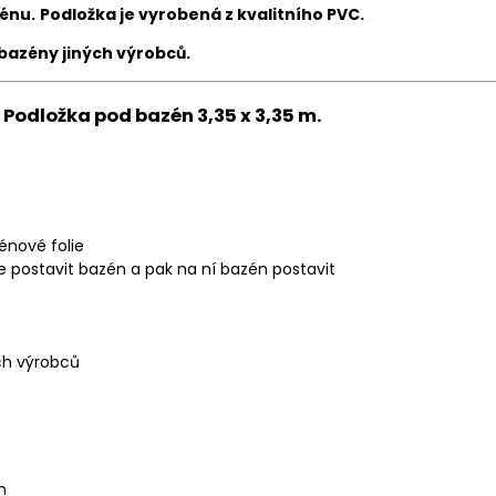
énu.
Podložka je vyrobená z kvalitního PVC.
bazény jiných výrobců.
Podložka pod bazén 3,35 x 3,35 m.
énové folie
te postavit bazén a pak na ní bazén postavit
ých výrobců
cm