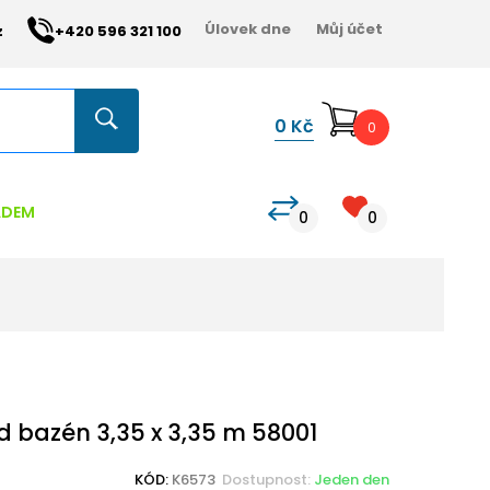
Úlovek dne
Můj účet
z
+420 596 321 100
0
Kč
0
ADEM
0
0
 bazén 3,35 x 3,35 m 58001
KÓD:
K6573
Dostupnost:
Jeden den