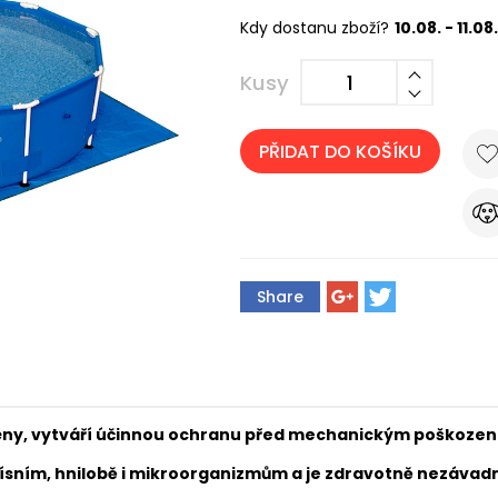
Kdy dostanu zboží?
10.08. - 11.08.
Kusy
PŘIDAT DO KOŠÍKU
Share
ny, vytváří účinnou ochranu před mechanickým poškození
lísním, hnilobě i mikroorganizmům a je zdravotně nezávad