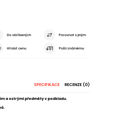
Do oblíbených
Porovnat s jiným
Hlídat cenu
Pošli známému
SPECIFIKACE
RECENZE (0)
m a ostrými předměty v podkladu.
ná.