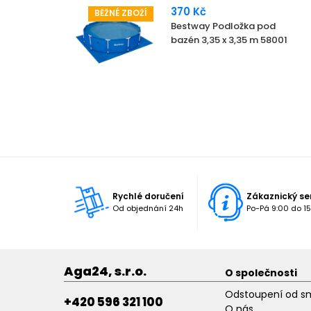
370 Kč
BĚŽNÉ ZBOŽÍ
Bestway Podložka pod
bazén 3,35 x 3,35 m 58001
Rychlé doručení
Zákaznický se
Od objednání 24h
Po-Pá 9:00 do 15
Aga24, s.r.o.
O společnosti
Odstoupení od s
+420 596 321 100
O nás