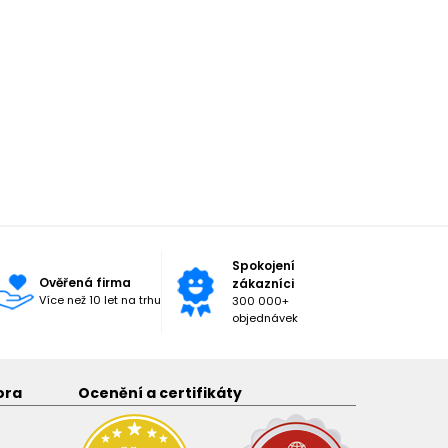
Spokojení
Ověřená firma
zákazníci
Více než 10 let na trhu
300 000+
objednávek
ora
Ocenění a certifikáty