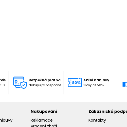
rvis
Bezpečná platba
Akční nabídky
:30
Nakupujte bezpečně
Slevy až 50%
Nakupování
Zákaznická podp
mlouvy
Reklamace
Kontakty
Vrácení zboží