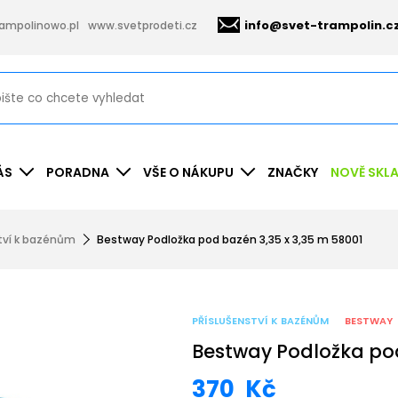
info@svet-trampolin.c
ampolinowo.pl
www.svetprodeti.cz
ÁS
PORADNA
VŠE O NÁKUPU
ZNAČKY
NOVĚ SKL
ství k bazénům
Bestway Podložka pod bazén 3,35 x 3,35 m 58001
PŘÍSLUŠENSTVÍ K BAZÉNŮM
BESTWAY
Bestway Podložka pod
370
Kč