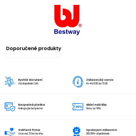
Doporučené produkty
Rychlé doručení
Zákaznický servis
Od objednání 24h
Po-Pá 9:00 do 15:30
Bezpečná platba
Akční nabídky
Nakupujte bezpečně
Slevy až 50%
Ověřená firma
Spokojení zákazníci
Více než 10 let na trhu
300 000+ objednávek