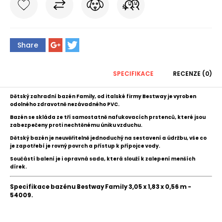
Share
SPECIFIKACE
RECENZE (0)
Dětský zahradní bazén Family, od italské firmy Bestway je vyroben
odolného zdravotně nezávadného PVC.
Bazén se skláda ze tří samostatně nafukovacích prstenců, které jsou
zabezpečeny proti nechtěnému úniku vzduchu.
Dětský bazén
je neuvěřitelně jednoduchý na sestavení a údržbu, v
še co
je zapotřebí je rovný povrch a přístup k přípojce vody.
Součástí balení je i opravná sada, která slouží k zalepení menších
dírek.
Specifikace bazénu Bestway Family 3,05 x 1,83 x 0,56 m -
54009.