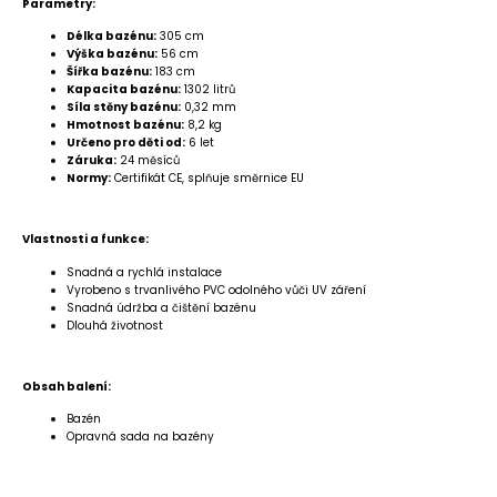
Parametry:
Délka bazénu:
305 cm
Výška bazénu:
56 cm
Šířka bazénu:
183 cm
Kapacita bazénu:
1302 litrů
Síla stěny bazénu:
0,32 mm
Hmotnost bazénu:
8,2 kg
Určeno pro děti od:
6 let
Záruka:
24 měsíců
Normy:
Certifikát CE, splňuje směrnice EU
Vlastnosti a funkce:
Snadná a rychlá instalace
Vyrobeno s trvanlivého PVC odolného vůči UV záření
Snadná údržba a čištění bazénu
Dlouhá životnost
Obsah balení:
Bazén
Opravná sada na bazény