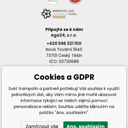
Připojte se k nám
Aga24, s.r.o.
+420 596 321 100
Nová Tovární 1940
73701 Český Těšín
IČO: 03730689
DIČ: CZ03730689
Cookies a GDPR
Svět trampolín a partneři potřebují Váš souhlas k využití
jednotlivých dat, aby Vám mimo jiné mohli ukazovat
info@svet-trampolin.cz
informace týkající se Vašich zájmů pomocí
personalizace reklam. Souhlas udělíte kliknutím na
políčko "Ano, souhlasím".
Zamítnout vše
Ano, souhlasím