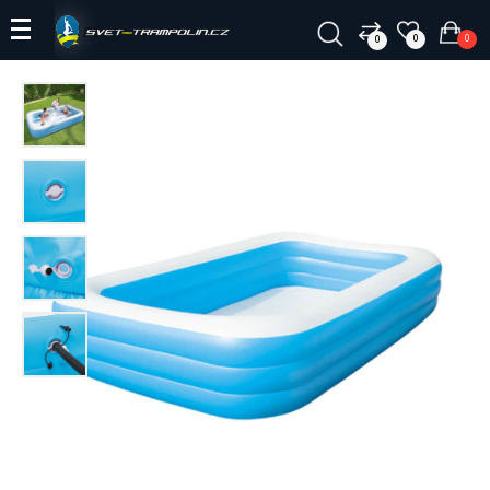
0
0
0