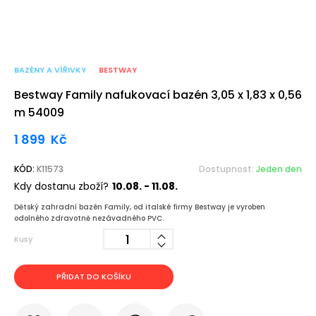
BAZÉNY A VÍŘIVKY
BESTWAY
Bestway Family nafukovací bazén 3,05 x 1,83 x 0,56
m 54009
1 899
Kč
KÓD:
K11573
Dostupnost:
Jeden den
Kdy dostanu zboží?
10.08. - 11.08.
Dětský zahradní bazén Family, od italské firmy Bestway je vyroben
odolného zdravotně nezávadného PVC.
Kusy
PŘIDAT DO KOŠÍKU