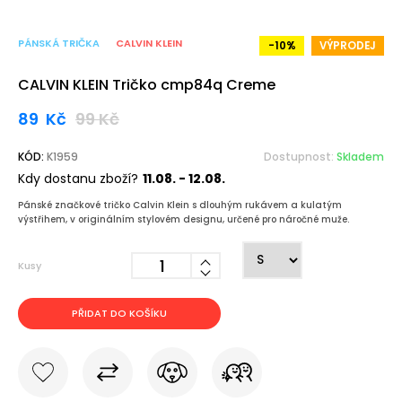
PÁNSKÁ TRIČKA
CALVIN KLEIN
-10%
VÝPRODEJ
CALVIN KLEIN Tričko cmp84q Creme
89
Kč
99
Kč
KÓD:
K1959
Dostupnost:
Skladem
Kdy dostanu zboží?
11.08. - 12.08.
Pánské značkové tričko Calvin Klein s dlouhým rukávem a kulatým
výstřihem, v originálním stylovém designu, určené pro náročné muže.
Kusy
PŘIDAT DO KOŠÍKU