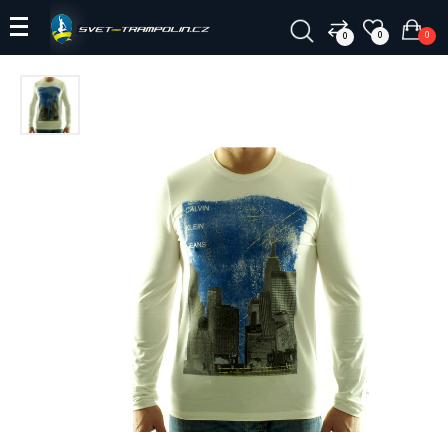
0
0
0