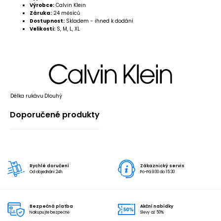
Výrobce:
Calvin Klein
Záruka:
24 měsíců
Dostupnost:
Skladem - ihned k dodání
Velikosti:
S, M, L, XL
Délka rukávu
Dlouhý
Doporučené produkty
Rychlé doručení
Zákaznický servis
Od objednání 24h
Po-Pá 9:00 do 15:30
Bezpečná platba
Akční nabídky
Nakupujte bezpečně
Slevy až 50%