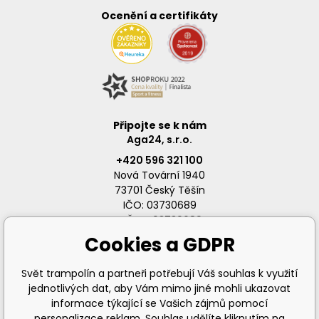
Ocenění a certifikáty
Připojte se k nám
Aga24, s.r.o.
+420 596 321 100
Nová Tovární 1940
73701 Český Těšín
IČO: 03730689
DIČ: CZ03730689
Cookies a GDPR
Svět trampolín a partneři potřebují Váš souhlas k využití
jednotlivých dat, aby Vám mimo jiné mohli ukazovat
info@svet-trampolin.cz
informace týkající se Vašich zájmů pomocí
personalizace reklam. Souhlas udělíte kliknutím na