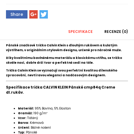
Share
SPECIFIKACE
RECENZE (0)
Pánské značkové tričko Calvin Klein s dlouhým rukávem a kulatým
výstřihem, v originálním stylovém designu, určené pro náročné muže.
Díky kvalitnímu bavlněnému materiálu a klasickému střihu, se tričko
skvěle nosí,
dobře drží tvar a perfektně sedí na těle.
Trička Calvin Klein se vyznačují svou perfektní kvalitou dílenského
zpracování,
nevtíravou eleganci a nadčasovým designem.
Specifikace trička CALVIN KLEIN Pánské cmp84q Creme
dl.rukáv.
Materiál:
95% Bavlna, 5% Elastan
Gramáž:
190 g/m²
Vzor:
Tištěný
Barva:
Krémová
Určení:
Běžné nošení
Typ:
Pánské