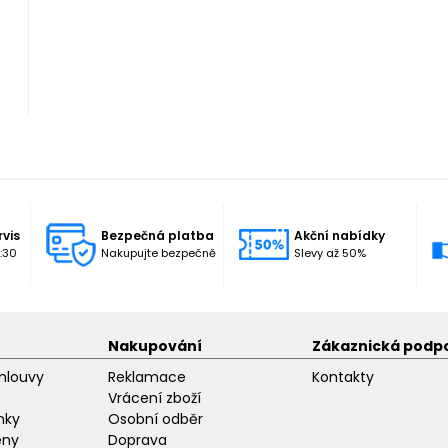
rvis
Bezpečná platba
Akční nabídky
:30
Nakupujte bezpečně
Slevy až 50%
Nakupování
Zákaznická podp
mlouvy
Reklamace
Kontakty
Vrácení zboží
nky
Osobní odběr
eny
Doprava