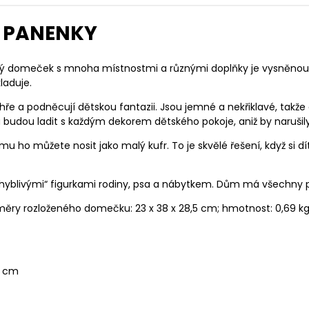
 PANENKY
ý domeček s mnoha místnostmi a různými doplňky je vysněnou h
laduje.
hře a podněcují dětskou fantazii. Jsou jemné a nekřiklavé, takž
 a budou ladit s každým dekorem dětského pokoje, aniž by narušily
ho můžete nosit jako malý kufr. To je skvělé řešení, když si dí
hyblivými“ figurkami rodiny, psa a nábytkem. Dům má všechny 
změry rozloženého domečku: 23 x 38 x 28,5 cm; hmotnost: 0,69 kg
5 cm