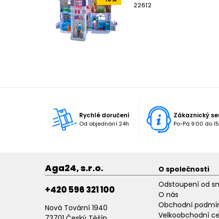
22612
Rychlé doručení
Zákaznický se
Od objednání 24h
Po-Pá 9:00 do 15
Aga24, s.r.o.
O společnosti
Odstoupení od s
+420 596 321 100
O nás
Obchodní podmí
Nová Tovární 1940
Velkoobchodní c
73701 Český Těšín