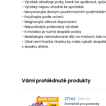
- Výrobek obsahuje prvky, které lze spolknout, způ
- Výrobky nejsou vhodné ke spotřebě.
- Nevystavujte drsným povětrnostním podmínkám
- Používejte podle určení.
- Neignorujte věková doporučení.
- Nepoužívejte poškozený výrobek.
- K instalaci je nutná dospělá osoba.
- Neskladujte neinstalované díly na místech, kde
- Obal není hračka. Hračku by měla vybalit dospělá
v dosahu dítěte.
Vámi prohlédnuté produkty
271 Kč
300 Kč
BĚŽNÉ ZBOŽÍ
Domeček pro panenky
-10%