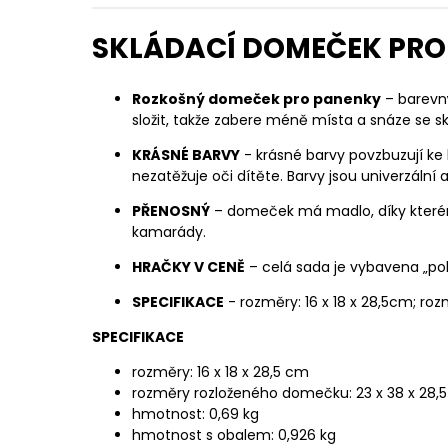
SKLÁDACÍ DOMEČEK PRO
Rozkošný domeček pro panenky
– barevn
složit, takže zabere méně místa a snáze se sk
KRÁSNÉ BARVY
- krásné barvy povzbuzují ke 
nezatěžuje oči dítěte. Barvy jsou univerzální
PŘENOSNÝ
– domeček má madlo, díky kterému 
kamarády.
HRAČKY V CENĚ
– celá sada je vybavena „po
SPECIFIKACE
- rozměry: 16 x 18 x 28,5cm; ro
SPECIFIKACE
rozměry: 16 x 18 x 28,5 cm
rozměry rozloženého domečku: 23 x 38 x 28,
hmotnost: 0,69 kg
hmotnost s obalem: 0,926 kg