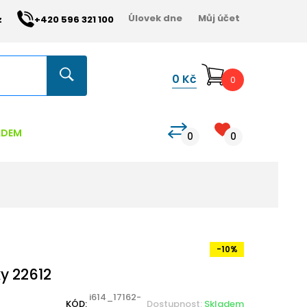
Úlovek dne
Můj účet
z
+420 596 321 100
0
Kč
0
ADEM
0
0
-10%
y 22612
i614_17162-
KÓD:
Dostupnost:
Skladem