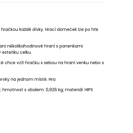
račkou každé dívky. Hrací domeček lze po hře
e ani několikahodinové hraní s panenkami
 estetiku celku.
tě chce vzít hračku s sebou na hraní venku nebo s
prvky na jednom místě. Hra
; hmotnost s obalem: 0,926 kg; materiál: HIPS