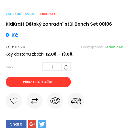
ZAHRADNÍ LAVICE
KIDKRAFT
KidKraft Dětský zahradní stůl Bench Set 00106
0
Kč
KÓD:
K7124
Dostupnost:
Jeden den
Kdy dostanu zboží?
12.08. - 13.08.
Kusy
PŘIDAT DO KOŠÍKU
Share