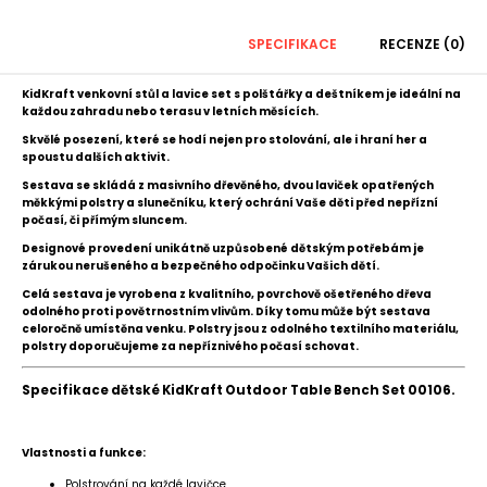
SPECIFIKACE
RECENZE (0)
KidKraft venkovní stůl a lavice set s polštářky a deštníkem je ideální na
každou zahradu nebo terasu v letních měsících.
Skvělé posezení, které se hodí nejen pro stolování, ale i hraní her a
spoustu dalších aktivit.
Sestava se skládá z masivního dřevěného, dvou laviček opatřených
měkkými polstry a slunečníku, který ochrání Vaše děti před nepřízní
počasí, či přímým sluncem.
Designové provedení unikátně uzpůsobené dětským potřebám je
zárukou nerušeného a bezpečného odpočinku Vašich dětí.
Celá sestava je vyrobena z kvalitního, povrchově ošetřeného dřeva
odolného proti povětrnostním vlivům. Díky tomu může být sestava
celoročně umístěna venku. Polstry jsou z odolného textilního materiálu,
polstry doporučujeme za nepříznivého počasí schovat.
Specifikace dětské KidKraft Outdoor Table Bench Set 00106.
Vlastnosti a funkce:
Polstrování na každé lavičce