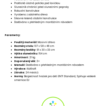
Praktická úložná polička pod lavičkou
Slunečník chránící před slunečními paprsky
Robustní konstrukce
Vyrobeno z odolného dřeva
Šikovně řešená stabilní konstrukce
Dodáváno s přehledným montážním návodem
Parametry:
Použitý materiál:
Masivní dřevo
Rozměry stolu:
107 x 58 x 48 cm
Rozměry lavičky:
91 x 30 x 33 cm
Výška slunečníku:
154 cm
Hmotnost:
21 kg
Doporučený věk:
3+
Manuál:
Dodáváno s přehledným montážním návodem
Výrobce:
KidKraft
Záruka:
24 měsíců
Normy
: Bezpečnost hraček pro děti EN71 Standard, Splňuje veškeré
směrnice EU