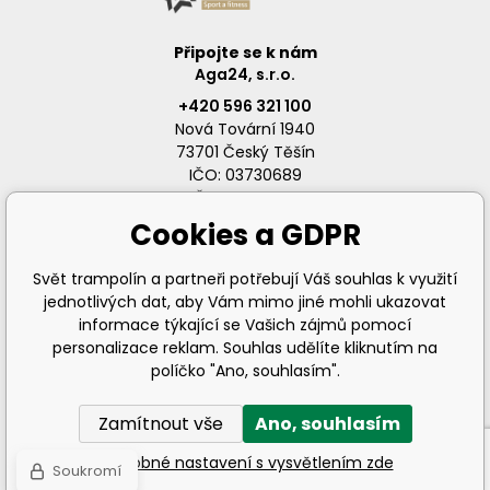
Připojte se k nám
Aga24, s.r.o.
+420 596 321 100
Nová Tovární 1940
73701 Český Těšín
IČO: 03730689
DIČ: CZ03730689
Cookies a GDPR
Svět trampolín a partneři potřebují Váš souhlas k využití
jednotlivých dat, aby Vám mimo jiné mohli ukazovat
info@svet-trampolin.cz
informace týkající se Vašich zájmů pomocí
personalizace reklam. Souhlas udělíte kliknutím na
políčko "Ano, souhlasím".
Zamítnout vše
Ano, souhlasím
© 2026 AGA24 s.r.o., Všechna práva vyhrazena
Podrobné nastavení s vysvětlením zde
Soukromí
Tento eshop dodala firma
BINARGON.cz