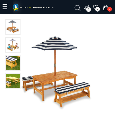
0
0
0