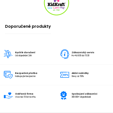
Doporučené produkty
Rychlé doručení
Zákaznický servis
Od objednání 24h
Po-Pá 9:00 do 15:30
Bezpečná platba
Akční nabídky
Nakupujte bezpečně
Slevy až 50%
Ověřená firma
Spokojení zákazníci
Více než 10 let na trhu
300 000+ objednávek