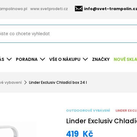
info@svet-trampolin.c
ampolinowo.pl
www.svetprodeti.cz
ÁS
PORADNA
VŠE O NÁKUPU
ZNAČKY
NOVĚ SKL
vé vybavení
Linder Exclusiv Chladící box 24 l
OUTDOOROVÉ VYBAVENÍ
LINDER EXCL
Linder Exclusiv Chladí
419
Kč