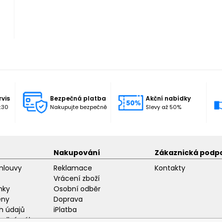
rvis
Bezpečná platba
Akční nabídky
:30
Nakupujte bezpečně
Slevy až 50%
Nakupování
Zákaznická podp
mlouvy
Reklamace
Kontakty
Vrácení zboží
nky
Osobní odběr
eny
Doprava
h údajů
iPlatba
odlný nákup