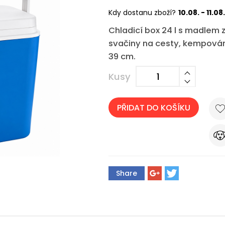
Kdy dostanu zboží?
10.08. - 11.08.
Chladicí box 24 l s madlem 
svačiny na cesty, kempování
39 cm.
Kusy
PŘIDAT DO KOŠÍKU
Share