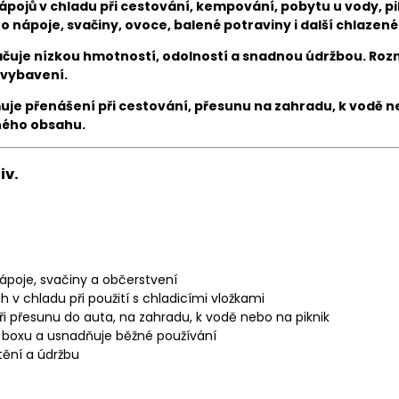
 nápojů v chladu při cestování, kempování, pobytu u vody, 
ro nápoje, svačiny, ovoce, balené potraviny i další chlazené
ačuje nízkou hmotností, odolností a snadnou údržbou. Rozmě
 vybavení.
je přenášení při cestování, přesunu na zahradu, k vodě neb
eného obsahu.
iv.
nápoje, svačiny a občerstvení
v chladu při použití s chladicími vložkami
i přesunu do auta, na zahradu, k vodě nebo na piknik
 boxu a usnadňuje běžné používání
tění a údržbu