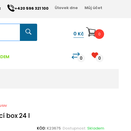
Úlovek dne
Můj účet
z
+420 596 321 100
0
Kč
0
ADEM
0
0
USIV
cí box 24 l
KÓD:
K23675
Dostupnost:
Skladem