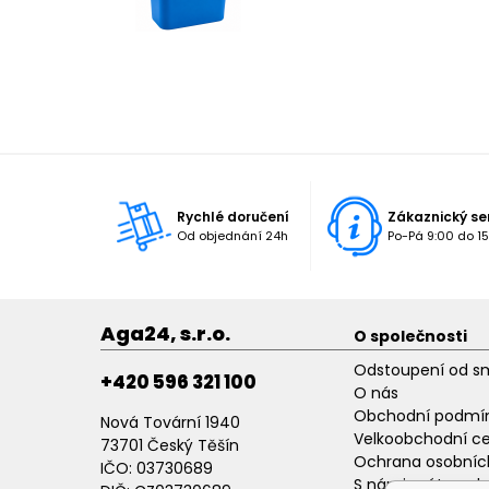
Rychlé doručení
Zákaznický se
Od objednání 24h
Po-Pá 9:00 do 15
Aga24, s.r.o.
O společnosti
Odstoupení od s
+420 596 321 100
O nás
Obchodní podmí
Nová Tovární 1940
Velkoobchodní c
73701 Český Těšín
Ochrana osobníc
IČO: 03730689
S námi máte poh