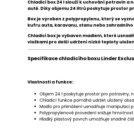
Chladicí box 24 l slouží k uchování potravin a
autě. Díky objemu 24 litrů poskytuje prostor p
Box je vyroben z polypropylenu, který se vyzn
kufru auta, karavanu, stanu nebo zahradního
Chladicí box je vybaven madlem, které usnadňu
vložkami pro delší udržení nízké teploty ulož
Specifikace chladicího boxu Linder Exclus
Vlastnosti a funkce:
Objem 24 l poskytuje prostor pro potraviny, 
Chladicí funkce pomáhá udržet uložený obsah 
Madlo pro přenášení usnadňuje manipulaci př
Polypropylenové provedení snižuje hmotnost
Hladký plastový povrch umožňuje snadné čiš