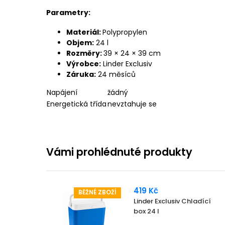
Parametry:
Materiál:
Polypropylen
Objem:
24 l
Rozměry:
39 × 24 × 39 cm
Výrobce:
Linder Exclusiv
Záruka:
24 měsíců
Napájení
žádný
Energetická třída
nevztahuje se
Vámi prohlédnuté produkty
419 Kč
BĚŽNÉ ZBOŽÍ
Linder Exclusiv Chladící
box 24 l