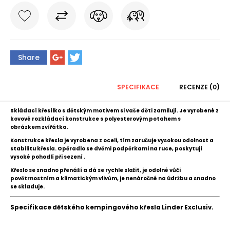
Share
SPECIFIKACE
RECENZE (0)
Skládací křesílko s dětským motivem si vaše děti zamilují. Je vyrobené z
kovové rozkládací konstrukce s polyesterovým potahem s
obrázkem
zvířátka.
Konstrukce křesla je vyrobena z oceli, tím zaručuje vysokou odolnost a
stabilitu křesla.
Opěradlo se dvěmi podpěrkami na ruce, poskytují
vysoké pohodlí při sezení .
Křeslo se snadno přenáší a dá se rychle složit, je odolné vůči
povětrnostním a klimatickým vlivům, je nenáročné na údržbu a snadno
se skladuje.
Specifikace dětského kempingového křesla Linder Exclusiv.