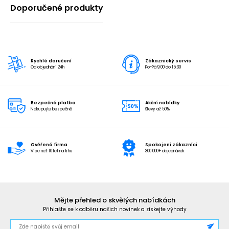
Doporučené produkty
Rychlé doručení
Zákaznický servis
Od objednání 24h
Po-Pá 9:00 do 15:30
Bezpečná platba
Akční nabídky
Nakupujte bezpečně
Slevy až 50%
Ověřená firma
Spokojení zákazníci
Více než 10 let na trhu
300 000+ objednávek
Mějte přehled o skvělých nabídkách
Přihlašte se k odběru našich novinek a získejte výhody