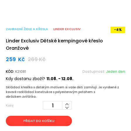
ZAHRADNÍ ŽIDLE A KŘESLA
LINDER EXCLUSIV
-4%
Linder Exclusiv Dětské kempingové křeslo
Oranžové
259
Kč
269
Kč
KÓD:
K21081
Dostupnost:
Jeden den
Kdy dostanu zboží?
11.08. - 12.08.
Skládací křesílko s dětským motivem si vaše děti zamilují. Je vyrobené z
kovové rozkládací konstrukce s polyesterovým potahem s
obrázkem zvířátka.
Kusy
PŘIDAT DO KOŠÍKU