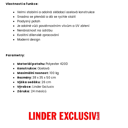
Vlastnosti a funkce:
Velmi stabilní a odolná skládací ocelová konstrukce
Snadno se přenáší a dá se rychle složit
Prodyšný potah
Je odolné vůči povětrnostním vlivům a UV záření
Nenáročnost na údržbu
Kvalitní dílenské zpracování
Moderní design
Parametry:
Materiál potahu:
Polyester 420D
Konstrukce:
Ocelová
Maximální nosnost:
100 kg
Rozměry:
38 x 35 x 50 cm
Výška sedáku:
26 cm
Výrobce:
Linder Exclusiv
Záruka:
24 měsíců