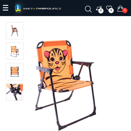
0
0
0