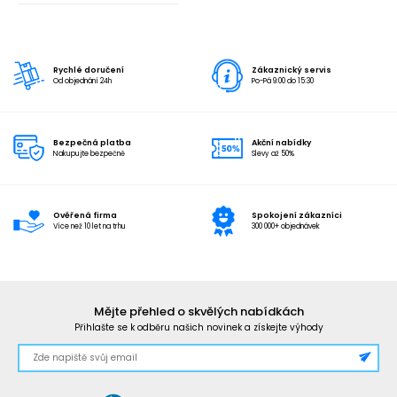
Rychlé doručení
Zákaznický servis
Od objednání 24h
Po-Pá 9:00 do 15:30
Bezpečná platba
Akční nabídky
Nakupujte bezpečně
Slevy až 50%
Ověřená firma
Spokojení zákazníci
Více než 10 let na trhu
300 000+ objednávek
Mějte přehled o skvělých nabídkách
Přihlašte se k odběru našich novinek a získejte výhody