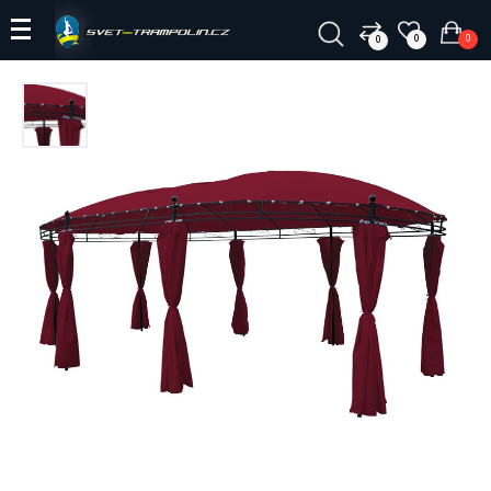
0
0
0