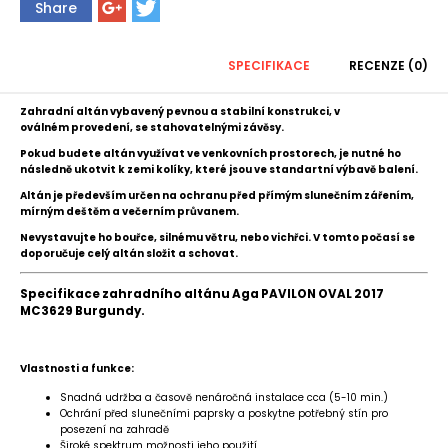
Share
SPECIFIKACE
RECENZE (0)
Zahradní altán vybavený pevnou a stabilní konstrukci, v
oválném provedení, se stahovatelnými závěsy.
Pokud budete altán využívat ve venkovních prostorech, je nutné ho
následně ukotvit k zemi kolíky, které jsou ve standartní výbavě balení.
Altán je především určen na ochranu před přímým slunečním zářením,
mírným deštěm a večerním průvanem.
Nevystavujte ho bouřce, silnému větru, nebo vichřci. V tomto počasí se
doporučuje celý altán složit a schovat.
Specifikace zahradního altánu Aga PAVILON OVAL 2017
MC3629 Burgundy.
Vlastnosti a funkce:
Snadná udržba a časově nenáročná instalace cca (5-10 min.)
Ochrání před slunečními paprsky a poskytne potřebný stín pro
posezení na zahradě
Široké spektrum možnosti jeho použití