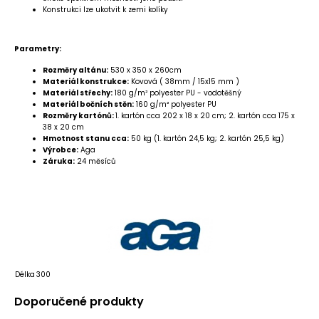
Konstrukci lze ukotvit k zemi kolíky
Parametry:
Rozměry altánu:
530 x 350 x 260cm
Materiál konstrukce:
Kovová ( 38mm / 15x15 mm )
Materiál střechy:
180 g/m² polyester PU - vodotěšný
Materiál bočních stěn:
160 g/m² polyester PU
Rozměry kartónů:
1. kartón cca 202 x 18 x 20 cm; 2. kartón cca 175 x
38 x 20 cm
Hmotnost stanu cca:
50 kg (1. kartón 24,5 kg; 2. kartón 25,5 kg)
Výrobce:
Aga
Záruka:
24 měsíců
Délka
300
Doporučené produkty