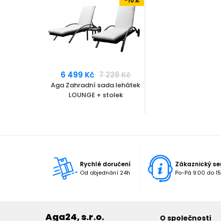
-10%
6 499 Kč
7 229 Kč
Aga Zahradní sada lehátek
LOUNGE + stolek
Rychlé doručení
Zákaznický se
Od objednání 24h
Po-Pá 9:00 do 15
Aga24, s.r.o.
O společnosti