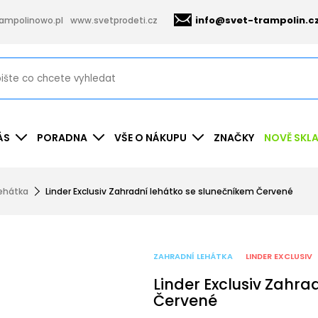
info@svet-trampolin.c
ampolinowo.pl
www.svetprodeti.cz
ÁS
PORADNA
VŠE O NÁKUPU
ZNAČKY
NOVĚ SKL
lehátka
Linder Exclusiv Zahradní lehátko se slunečníkem Červené
ZAHRADNÍ LEHÁTKA
LINDER EXCLUSIV
Linder Exclusiv Zahra
Červené