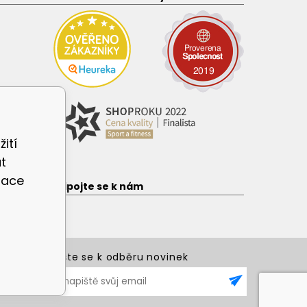
ití
t
zace
e
Připojte se k nám
Přihlašte se k odběru novinek