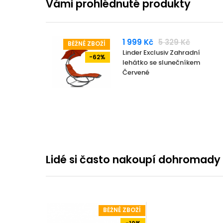
Vámi prohlédnuté produkty
1 999 Kč
5 329 Kč
BĚŽNÉ ZBOŽÍ
Linder Exclusiv Zahradní
-62%
lehátko se slunečníkem
Červené
Lidé si často nakoupí dohromady
BĚŽNÉ ZBOŽÍ