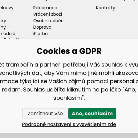
mlouvy
Reklamace
Kontakty
Vrácení zboží
nky
Osobní odběr
eny
Doprava
h údajů
iPlatba
odlný nákup
ozice
Cookies a GDPR
ět trampolín a partneři potřebují Váš souhlas k využ
jednotlivých dat, aby Vám mimo jiné mohli ukazova
ormace týkající se Vašich zájmů pomocí personali
Zákaznická sekc
reklam. Souhlas udělíte kliknutím na políčko "Ano,
Přihlášení
souhlasím".
Registrace
Zamítnout vše
Ano, souhlasím
© 2026 AGA24 s.r.o., Všechna práva vyhrazena
Eshopy
a
webové stránky
od
BINARGON.cz
Podrobné nastavení s vysvětlením zde