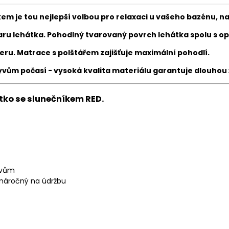
em je tou nejlepší volbou pro relaxaci u vašeho bazénu, n
ru lehátka. Pohodlný tvarovaný povrch lehátka spolu s opě
eru. Matrace s polštářem zajišťuje maximální pohodlí.
yvům počasí - vysoká kvalita materiálu garantuje dlouhou 
átko se slunečníkem RED.
ivům
enáročný na údržbu