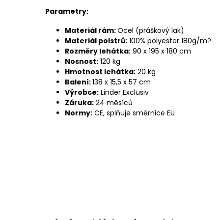
Parametry:
Materiál rám:
Ocel (práškový lak)
Materiál polstrů:
100% polyester 180g/m?
Rozměry lehátka:
90 x 195 x 180 cm
Nosnost:
120 kg
Hmotnost lehátka:
20 kg
Balení:
138 x 15,5 x 57 cm
Výrobce:
Linder Exclusiv
Záruka:
24 měsíců
Normy:
CE, splňuje směrnice EU