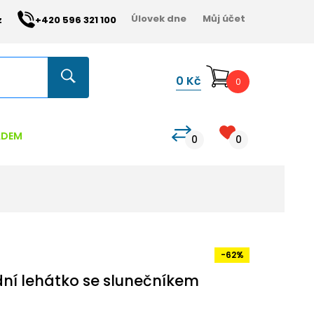
Úlovek dne
Můj účet
z
+420 596 321 100
0
Kč
0
ADEM
0
0
-62%
dní lehátko se slunečníkem