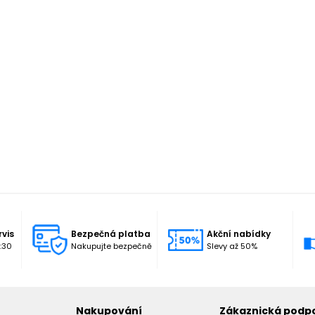
rvis
Bezpečná platba
Akční nabídky
:30
Nakupujte bezpečně
Slevy až 50%
Nakupování
Zákaznická podp