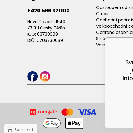
Odstoupení od s
+420 596 321 100
O nás
Obchodní podmí
Nová Tovární 1940
Velkoobchodní c
73701 Český Těšín
Ochrana osobníc
IČO: 03730689
S námi máte poh
DIČ: CZ03730689
Volné pracovní p
Sv
inf
Soukromí