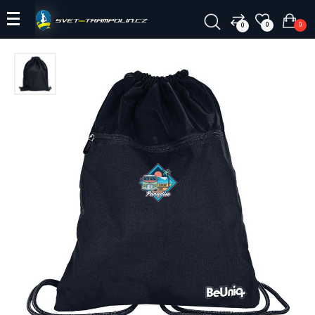
0
0
0