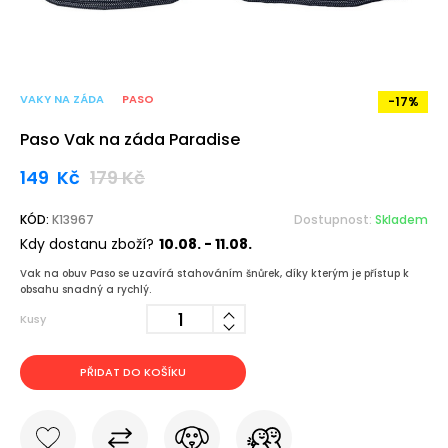
VAKY NA ZÁDA
PASO
-17%
Paso Vak na záda Paradise
149
Kč
179
Kč
KÓD:
K13967
Dostupnost:
Skladem
Kdy dostanu zboží?
10.08. - 11.08.
Vak na obuv Paso se uzavírá stahováním šnůrek, díky kterým je přístup k
obsahu snadný a rychlý.
Kusy
PŘIDAT DO KOŠÍKU