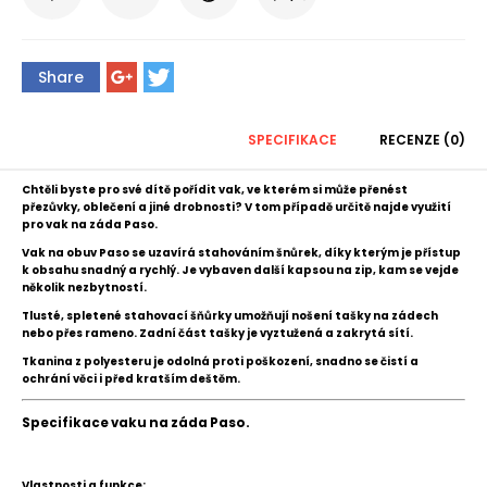
Share
SPECIFIKACE
RECENZE (0)
Chtěli byste pro své dítě pořídit vak, ve kterém si může přenést
přezůvky, oblečení a jiné drobnosti? V tom případě určitě najde využití
pro vak na záda Paso.
Vak na obuv Paso se uzavírá stahováním šnůrek, díky kterým je přístup
k obsahu snadný a rychlý. Je vybaven další kapsou na zip, kam se vejde
několik nezbytností.
Tlusté, spletené stahovací šňůrky umožňují nošení tašky na zádech
nebo přes rameno. Zadní část tašky je vyztužená a zakrytá sítí.
Tkanina z polyesteru je odolná proti poškození, snadno se čistí a
ochrání věci i před kratším deštěm.
Specifikace vaku na záda Paso.
Vlastnosti a funkce: