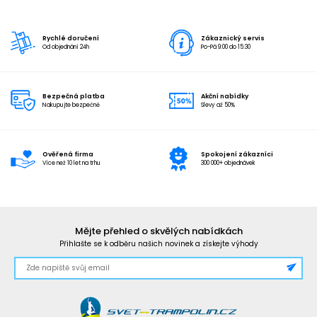
Rychlé doručení
Zákaznický servis
Od objednání 24h
Po-Pá 9:00 do 15:30
Bezpečná platba
Akční nabídky
Nakupujte bezpečně
Slevy až 50%
Ověřená firma
Spokojení zákazníci
Více než 10 let na trhu
300 000+ objednávek
Mějte přehled o skvělých nabídkách
Přihlašte se k odběru našich novinek a získejte výhody