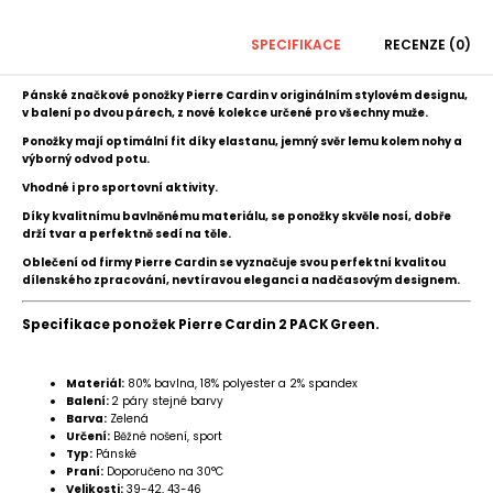
SPECIFIKACE
RECENZE (0)
Pánské značkové ponožky Pierre Cardin v originálním stylovém designu,
v balení po dvou párech,
z nové kolekce
určené pro všechny muže.
Ponožky mají optimální fit díky elastanu, jemný svěr lemu kolem nohy a
výborný odvod potu.
Vhodné i pro sportovní aktivity.
Díky kvalitnímu bavlněnému materiálu, se ponožky skvěle nosí, dobře
drží tvar a perfektně sedí na těle.
Oblečení od firmy Pierre Cardin se vyznačuje svou perfektní kvalitou
dílenského zpracování, nevtíravou eleganci a nadčasovým designem.
Specifikace ponožek Pierre Cardin 2 PACK Green.
Materiál:
80% bavlna, 18% polyester a 2% spandex
Balení:
2 páry stejné barvy
Barva:
Zelená
Určení:
Běžné nošení, sport
Typ:
Pánské
Praní:
Doporučeno na 30°C
Velikosti:
39-42, 43-46