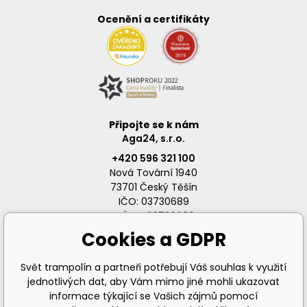
Ocenění a certifikáty
Připojte se k nám
Aga24, s.r.o.
+420 596 321 100
Nová Tovární 1940
73701 Český Těšín
IČO: 03730689
DIČ: CZ03730689
Cookies a GDPR
Svět trampolín a partneři potřebují Váš souhlas k využití
jednotlivých dat, aby Vám mimo jiné mohli ukazovat
info@svet-trampolin.cz
informace týkající se Vašich zájmů pomocí