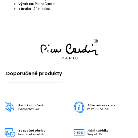
Výrobce:
Pierre Cardin
Záruka:
24 měsíců
Doporučené produkty
Rychlé doručení
Zákaznický servis
Od objednání 24h
Po-Pá 9:00 do 15:30
Bezpečná platba
Akční nabídky
Nakupujte bezpečně
Slevy až 50%