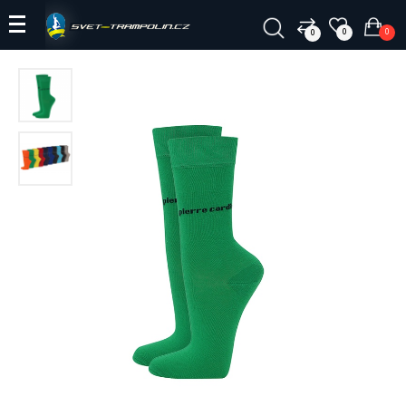
0
0
0