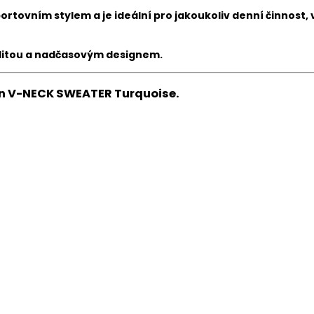
rtovním stylem a je ideální
pro jakoukoliv denní činnost, v
alitou a nadčasovým designem
.
en V-NECK SWEATER Turquoise.