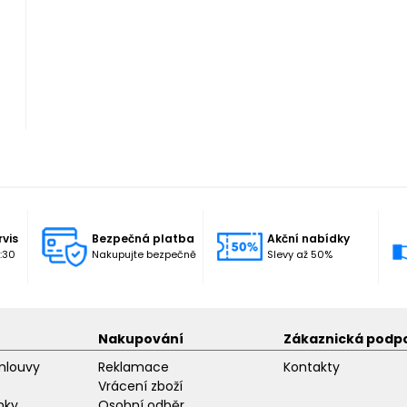
rvis
Bezpečná platba
Akční nabídky
:30
Nakupujte bezpečně
Slevy až 50%
Nakupování
Zákaznická podp
mlouvy
Reklamace
Kontakty
Vrácení zboží
nky
Osobní odběr