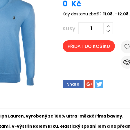
0
Kč
Kdy dostanu zboží?
11.08. - 12.08.
Kusy
PŘIDAT DO KOŠÍKU
Share
lph Lauren
,
vyrobený ze
100%
ultra-měkké Pima bavlny.
tami,
V-výstřih kolem krku,
elastický spodní lem a na předn