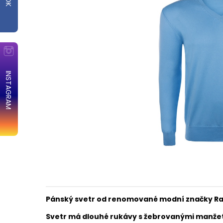
INSTAGRAM
Pánský svetr od renomované modní značky Ra
S
vetr má dlouhé rukávy s žebrovanými manže