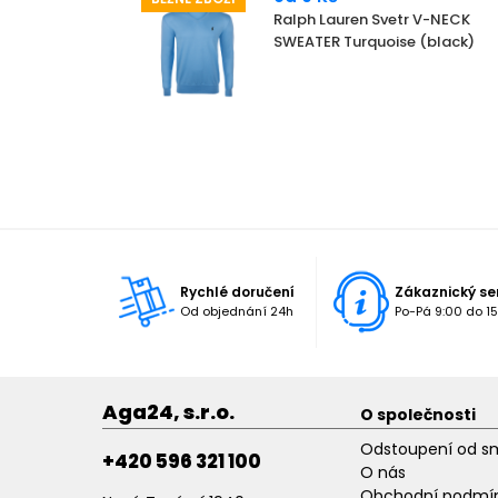
Ralph Lauren Svetr V-NECK
SWEATER Turquoise (black)
Rychlé doručení
Zákaznický se
Od objednání 24h
Po-Pá 9:00 do 15
Aga24, s.r.o.
O společnosti
Odstoupení od s
+420 596 321 100
O nás
Obchodní podmí