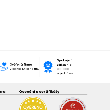
Spokojení
Ověřená firma
zákazníci
Více než 10 let na trhu
300 000+
objednávek
ora
Ocenění a certifikáty