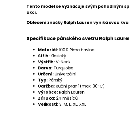
Tento model se
vyznačuje svým pohodlným spo
akci.
Oblečení značky
Ralph Lauren vyniká svou kv
Specifikace pánského svetru Ralph Laur
Materiál:
100% Pima bavlna
Střih:
Klasický
Výstřih:
V-Neck
Barva:
Turquoise
Určení:
Univerzální
Typ:
Pánský
Údržba:
Ruční praní (max. 30°C)
Výrobce:
Ralph Lauren
Záruka:
24 měsíců
Velikosti:
S, M, L, XL, XXL