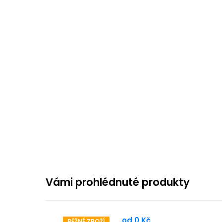
Vámi prohlédnuté produkty
od
0 Kč
BĚŽNÉ ZBOŽÍ