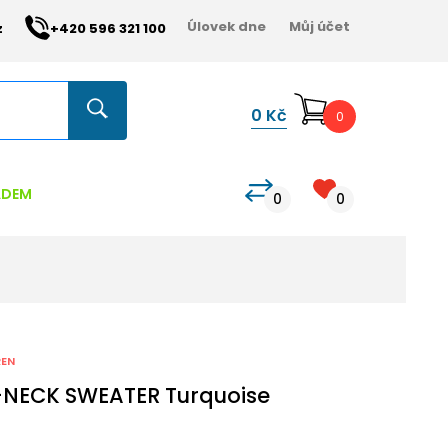
Úlovek dne
Můj účet
z
+420 596 321 100
0
Kč
0
ADEM
0
0
REN
V-NECK SWEATER Turquoise