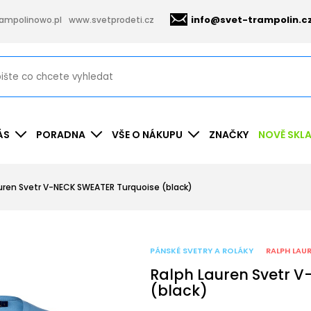
info@svet-trampolin.c
ampolinowo.pl
www.svetprodeti.cz
ÁS
PORADNA
VŠE O NÁKUPU
ZNAČKY
NOVĚ SKL
uren Svetr V-NECK SWEATER Turquoise (black)
PÁNSKÉ SVETRY A ROLÁKY
RALPH LAU
Ralph Lauren Svetr 
(black)