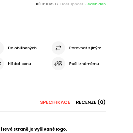
KÓD:
K4507
Dostupnost:
Jeden den
Do oblíbených
Porovnat s jiným
Hlídat cenu
Pošli známému
SPECIFIKACE
RECENZE (0)
í levé straně je vyšívané logo.