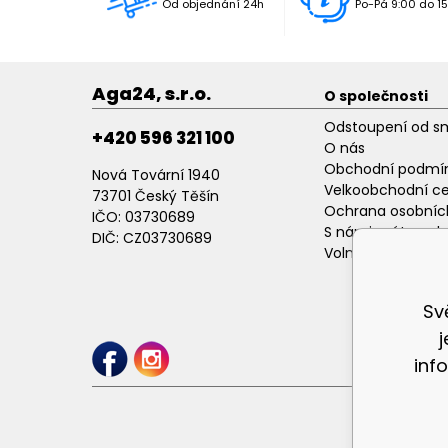
Od objednání 24h
Po-Pá 9:00 do 15
Aga24, s.r.o.
O společnosti
Odstoupení od s
+420 596 321 100
O nás
Obchodní podmí
Nová Tovární 1940
Velkoobchodní c
73701 Český Těšín
Ochrana osobníc
IČO: 03730689
S námi máte poh
DIČ: CZ03730689
Volné pracovní p
Sv
inf