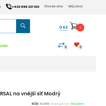
Úlovek dne
Můj účet
z
+420 596 321 100
0
Kč
0
ADEM
0
0
SAL na vnější síť Modrý
KÓD:
K3399
Dostupnost:
Skladem