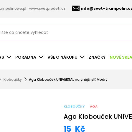
info@svet-trampolin.c
ampolinowo.pl
www.svetprodeti.cz
ÁS
PORADNA
VŠE O NÁKUPU
ZNAČKY
NOVĚ SKL
Kloboučky
Aga Klobouček UNIVERSAL na vnější síť Modrý
KLOBOUČKY
AGA
Aga Klobouček UNIVER
15
Kč