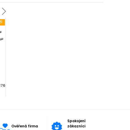
ŽÍ
BĚŽNÉ ZBOŽÍ
BĚŽNÉ ZBOŽÍ
0 Kč
0 Kč
Aga Náhradní tyč na
Aga Náhradní tyč na
276
trampolínu 2,9 cm - délka 226
trampolínu 2,5 cm - délka
t
cm
220 cm
Spokojení
Ověřená firma
zákazníci