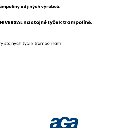
rampolíny od jiných výrobců.
IVERSAL na stojné tyče k trampolíně.
ry stojných tyčí k trampolínám