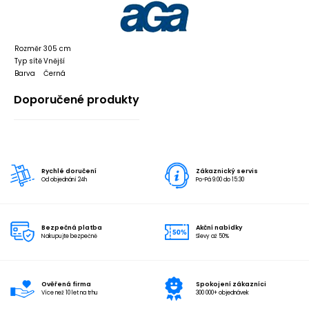
Rozměr
305 cm
Typ sítě
Vnější
Barva
Černá
Doporučené produkty
Rychlé doručení
Zákaznický servis
Od objednání 24h
Po-Pá 9:00 do 15:30
Bezpečná platba
Akční nabídky
Nakupujte bezpečně
Slevy až 50%
Ověřená firma
Spokojení zákazníci
Více než 10 let na trhu
300 000+ objednávek