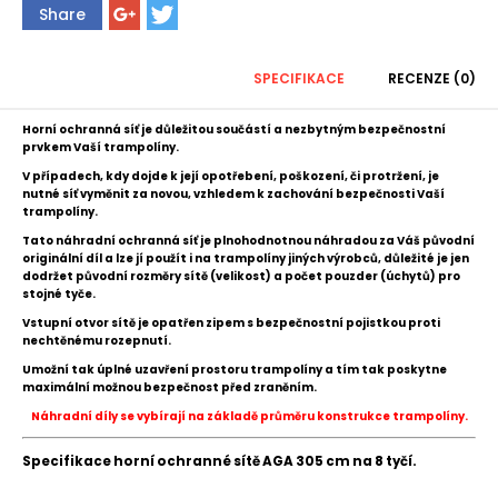
Share
SPECIFIKACE
RECENZE (0)
Horní ochranná síť je důležitou součástí a nezbytným bezpečnostní
prvkem Vaší trampolíny.
V případech, kdy dojde k její opotřebení, poškození, či protržení, je
nutné
síť
vyměnit za novou, vzhledem k zachování bezpečnosti Vaší
trampolíny.
Tato náhradní ochranná síť je plnohodnotnou náhradou za Váš původní
originální díl
a l
ze jí použít i na trampolíny jiných výrobců,
důležité je jen
dodržet původní rozměry sítě (velikost) a počet pouzder (úchytů) pro
stojné tyče.
Vstupní otvor sítě je opatřen zipem s bezpečnostní pojistkou proti
nechtěnému rozepnutí.
Umožní tak úplné uzavření prostoru trampolíny a tím tak poskytne
maximální možnou bezpečnost před zraněním.
Náhradní díly se vybírají na základě průměru konstrukce trampolíny.
Specifikace horní ochranné sítě AGA 305 cm na 8 tyčí.