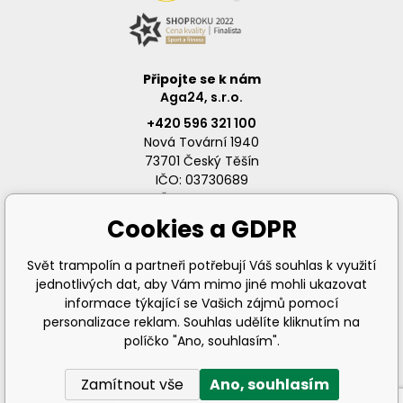
Připojte se k nám
Aga24, s.r.o.
+420 596 321 100
Nová Tovární 1940
73701 Český Těšín
IČO: 03730689
DIČ: CZ03730689
Cookies a GDPR
Svět trampolín a partneři potřebují Váš souhlas k využití
jednotlivých dat, aby Vám mimo jiné mohli ukazovat
info@svet-trampolin.cz
informace týkající se Vašich zájmů pomocí
personalizace reklam. Souhlas udělíte kliknutím na
políčko "Ano, souhlasím".
Zamítnout vše
Ano, souhlasím