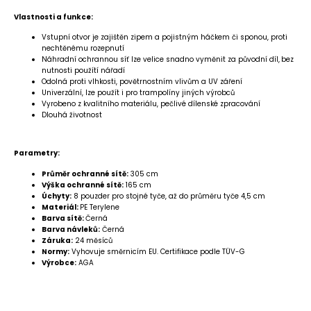
Vlastnosti a funkce:
Vstupní otvor je zajištěn zipem a pojistným háčkem či sponou, proti
nechtěnému rozepnutí
Náhradní ochrannou síť lze velice snadno vyměnit za původní díl,
bez
nutnosti použítí nářadí
Odolná proti vlhkosti, povětrnostním vlivům a UV záření
Univerzální, lze použít i pro trampolíny jiných výrobců
Vyrobeno z kvalitního materiálu, pečlivé dílenské zpracování
Dlouhá životnost
Parametry:
Průměr ochranné sítě:
305 cm
Výška ochranné sítě:
165 cm
Úchyty:
8 pouzder pro stojné tyče, až do průměru tyče 4,5 cm
Materiál:
PE Terylene
Barva sítě:
Černá
Barva návleků:
Černá
Záruka:
24 měsíců
Normy:
Vyhovuje směrnicím EU. Certifikace podle TÜV-G
Výrobce:
AGA