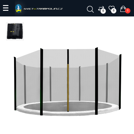
0
0
0