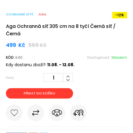
OCHRANNÉ SÍTĚ
AGA
-12%
Aga Ochranná síť 305 cm na 8 tyčí Černá síť /
Černá
499
Kč
569
Kč
KÓD:
K40
Dostupnost:
Skladem
Kdy dostanu zboží?
11.08. - 12.08.
Kusy
PŘIDAT DO KOŠÍKU