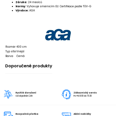
Záruka:
24 měsíců
Normy:
Vyhovuje směrnicím EU. Certifikace podle TÜV-G
Výrobce:
AGA
Rozměr
400 cm
Typ sítě
Vnější
Barva
Černá
Doporučené produkty
Rychlé doručení
Zákaznický servis
Od objednání 24h
Po-Pá 9:00 do 15:30
Bezpečná platba
Akční nabídky