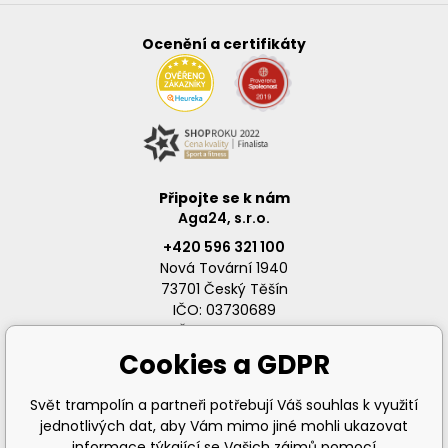
Ocenění a certifikáty
Připojte se k nám
Aga24, s.r.o.
+420 596 321 100
Nová Tovární 1940
73701 Český Těšín
IČO: 03730689
DIČ: CZ03730689
Cookies a GDPR
Svět trampolín a partneři potřebují Váš souhlas k využití
jednotlivých dat, aby Vám mimo jiné mohli ukazovat
info@svet-trampolin.cz
informace týkající se Vašich zájmů pomocí