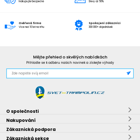
Nakupujte bezpečně
Slevy až 50%
Ověřená firma
Spokojení zákazníci
Více než 10 let na trhu
300 000+ objednávek
Mějte přehled o skvělých nabídkách
Přihlašte se k odběru našich novinek a získejte výhody
O společnosti
Nakupování
Zákaznická podpora
Zákaznická sekce