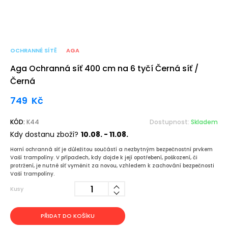
OCHRANNÉ SÍTĚ
AGA
Aga Ochranná síť 400 cm na 6 tyčí Černá síť /
Černá
749
Kč
KÓD:
K44
Dostupnost:
Skladem
Kdy dostanu zboží?
10.08. - 11.08.
Horní ochranná síť je důležitou součástí a nezbytným bezpečnostní prvkem
Vaší trampolíny. V případech, kdy dojde k její opotřebení, poškození, či
protržení, je nutné síť vyměnit za novou, vzhledem k zachování bezpečnosti
Vaší trampolíny.
Kusy
PŘIDAT DO KOŠÍKU