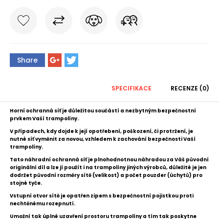
Share
SPECIFIKACE
RECENZE (0)
Horní ochranná síť je důležitou součástí a nezbytným bezpečnostní
prvkem Vaší trampolíny.
V případech, kdy dojde k její opotřebení, poškození, či protržení, je
nutné
síť
vyměnit za novou, vzhledem k zachování bezpečnosti Vaší
trampolíny.
Tato náhradní ochranná síť je plnohodnotnou náhradou za Váš původní
originální díl
a l
ze jí použít i na trampolíny jiných výrobců,
důležité je jen
dodržet původní rozměry sítě (velikost) a počet pouzder (úchytů) pro
stojné tyče.
Vstupní otvor sítě je opatřen zipem s bezpečnostní pojistkou proti
nechtěnému rozepnutí.
Umožní tak úplné uzavření prostoru trampolíny a tím tak poskytne