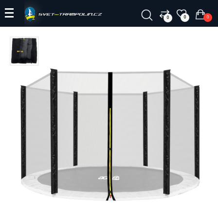
0
0
0