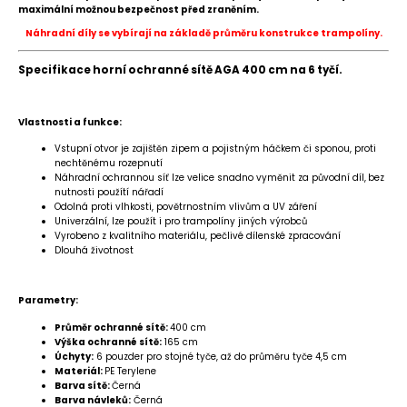
maximální možnou bezpečnost před zraněním.
Náhradní díly se vybírají na základě průměru konstrukce trampolíny.
Specifikace horní ochranné sítě AGA 400 cm na 6 tyčí.
Vlastnosti a funkce:
Vstupní otvor je zajištěn zipem a pojistným háčkem či sponou, proti
nechtěnému rozepnutí
Náhradní ochrannou síť lze velice snadno vyměnit za původní díl,
bez
nutnosti použítí nářadí
Odolná proti vlhkosti, povětrnostním vlivům a UV záření
Univerzální, lze použít i pro trampolíny jiných výrobců
Vyrobeno z kvalitního materiálu, pečlivé dílenské zpracování
Dlouhá životnost
Parametry:
Průměr ochranné sítě:
400 cm
Výška ochranné sítě:
165 cm
Úchyty:
6 pouzder pro stojné tyče, až do průměru tyče 4,5 cm
Materiál:
PE Terylene
Barva sítě:
Černá
Barva návleků:
Černá