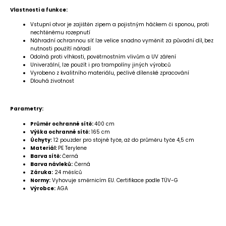
Vlastnosti a funkce:
Vstupní otvor je zajištěn zipem a pojistným háčkem či sponou, proti
nechtěnému rozepnutí
Náhradní ochrannou síť lze velice snadno vyměnit za původní díl,
bez
nutnosti použítí nářadí
Odolná proti vlhkosti, povětrnostním vlivům a UV záření
Univerzální, lze použít i pro trampolíny jiných výrobců
Vyrobeno z kvalitního materiálu, pečlivé dílenské zpracování
Dlouhá životnost
Parametry:
Průměr ochranné sítě:
400 cm
Výška ochranné sítě:
165 cm
Úchyty:
12 pouzder pro stojné tyče, až do průměru tyče 4,5 cm
Materiál:
PE Terylene
Barva sítě:
Černá
Barva návleků:
Černá
Záruka:
24 měsíců
Normy:
Vyhovuje směrnicím EU. Certifikace podle TÜV-G
Výrobce:
AGA