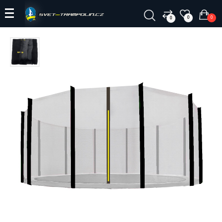
0
0
0