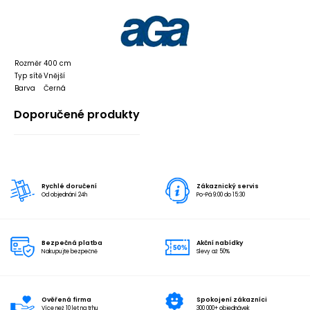
Rozměr
400 cm
Typ sítě
Vnější
Barva
Černá
Doporučené produkty
Rychlé doručení
Zákaznický servis
Od objednání 24h
Po-Pá 9:00 do 15:30
Bezpečná platba
Akční nabídky
Nakupujte bezpečně
Slevy až 50%
Ověřená firma
Spokojení zákazníci
Více než 10 let na trhu
300 000+ objednávek