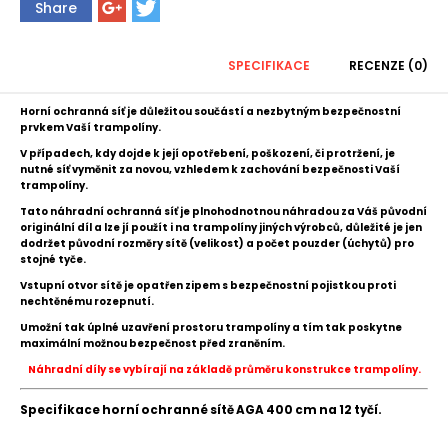
Share
SPECIFIKACE
RECENZE (0)
Horní ochranná síť je důležitou součástí a nezbytným bezpečnostní
prvkem Vaší trampolíny.
V případech, kdy dojde k její opotřebení, poškození, či protržení, je
nutné
síť
vyměnit za novou, vzhledem k zachování bezpečnosti Vaší
trampolíny.
Tato náhradní ochranná síť je plnohodnotnou náhradou za Váš původní
originální díl
a l
ze jí použít i na trampolíny jiných výrobců,
důležité je jen
dodržet původní rozměry sítě (velikost) a počet pouzder (úchytů) pro
stojné tyče.
Vstupní otvor sítě je opatřen zipem s bezpečnostní pojistkou proti
nechtěnému rozepnutí.
Umožní tak úplné uzavření prostoru trampolíny a tím tak poskytne
maximální možnou bezpečnost před zraněním.
Náhradní díly se vybírají na základě průměru konstrukce trampolíny.
Specifikace horní ochranné sítě AGA 400 cm na 12 tyčí.