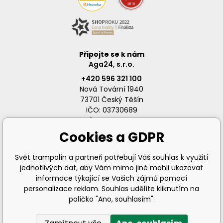
Připojte se k nám
Aga24, s.r.o.
+420 596 321 100
Nová Tovární 1940
73701 Český Těšín
IČO: 03730689
DIČ: CZ03730689
Cookies a GDPR
Svět trampolín a partneři potřebují Váš souhlas k využití
jednotlivých dat, aby Vám mimo jiné mohli ukazovat
info@svet-trampolin.cz
informace týkající se Vašich zájmů pomocí
personalizace reklam. Souhlas udělíte kliknutím na
políčko "Ano, souhlasím".