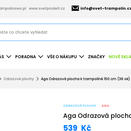
info@svet-trampolin.c
ampolinowo.pl
www.svetprodeti.cz
ÁS
PORADNA
VŠE O NÁKUPU
ZNAČKY
NOVĚ SKL
Odrazové plochy
Aga Odrazová plocha k trampolíně 150 cm (36 ok)
ODRAZOVÉ PLOCHY
AGA
Aga Odrazová plocha
539
Kč