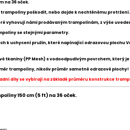
cm na 36 oček.
 trampolíny poškodit, nebo dojde k nechtěnému protržení.
teré vyhovují námi prodávaným trampolínám, z výše uve
ampolíny se stejnými parametry.
ých k uchycení pružin, které napínající odrazovou plochu V
é tkaniny (PP Mesh) s vodoodpudivým povrchem, který je i 
měr trampolíny, nikoliv průměr samotné odrazové plochy!
dní díly se vybírají na základě průměru konstrukce tramp
olíny 150 cm (5 ft) na 36 oček.
azem