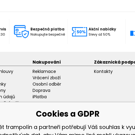
rvis
Bezpečná platba
Akční nabídky
:30
Nakupujte bezpečně
Slevy až 50%
Nakupování
Zákaznická podp
mlouvy
Reklamace
Kontakty
Vrácení zboží
nky
Osobní odběr
eny
Doprava
h údajů
iPlatba
odlný nákup
ozice
Cookies a GDPR
ět trampolín a partneři potřebují Váš souhlas k využ