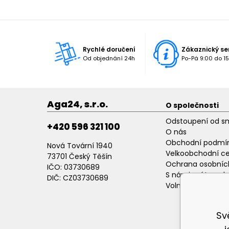
Rychlé doručení
Zákaznický se
Od objednání 24h
Po-Pá 9:00 do 15
Aga24, s.r.o.
O společnosti
Odstoupení od s
+420 596 321 100
O nás
Obchodní podmí
Nová Tovární 1940
Velkoobchodní c
73701 Český Těšín
Ochrana osobníc
IČO: 03730689
S námi máte poh
DIČ: CZ03730689
Volné pracovní p
Sv