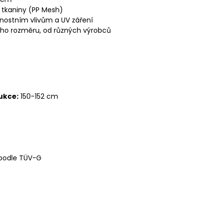
 tkaniny (PP Mesh)
rnostním vlivům a UV záření
ného rozměru, od různých výrobců
ukce
:
150-152 cm
 podle TÜV-G