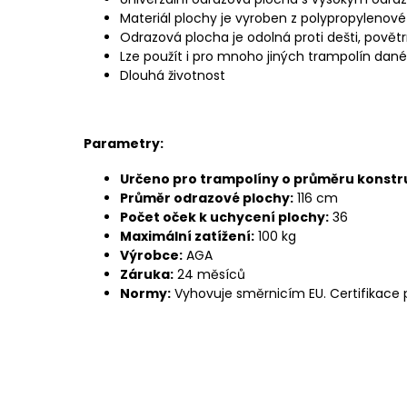
Materiál plochy je vyroben z polypropylenové
Odrazová plocha je odolná proti dešti, povět
Lze použít i pro mnoho jiných trampolín da
Dlouhá životnost
Parametry:
Určeno pro trampolíny o
průměru konstr
Průměr odrazové plochy:
116 cm
Počet oček k uchycení plochy:
36
Maximální zatížení:
100 kg
Výrobce:
AGA
Záruka:
24 měsíců
Normy:
Vyhovuje směrnicím EU. Certifikace