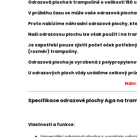
Odrazová plocha k trampolíně o velikosti 150 
V průběhu času se může vaše odrazová plocha
Proto nabízíme náhradní odrazové plochy, k
Naši odrazovou plochu lze však použít i na tr
Je zapotřebí pouze zjistit počet oček potřebn
(rozměr) trampolíny.
Odrazová plocha je vyrobená z polypropylenov
U odrazových ploch vždy uvádíme celkový prů
Náhra
Specifikace odrazové plochy Aga na tramp
Vlastnosti a funkce:
Univerzální odrazová plocha s vysokým odr