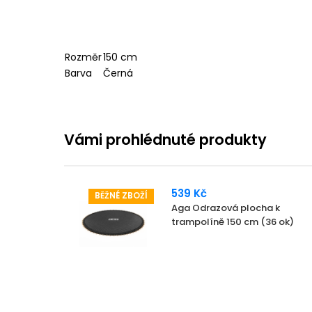
Rozměr
150 cm
Barva
Černá
Vámi prohlédnuté produkty
539 Kč
BĚŽNÉ ZBOŽÍ
Aga Odrazová plocha k
trampolíně 150 cm (36 ok)