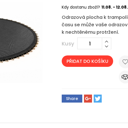
Kdy dostanu zboží?
11.08. - 12.08.
Odrazová plocha k trampolín
času se může vaše odrazová
k nechtěnému protržení.
Kusy
PŘIDAT DO KOŠÍKU
Share