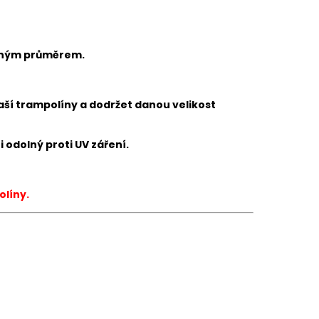
deným průměrem.
aší trampolíny a dodržet danou velikost
odolný proti UV záření.
olíny.