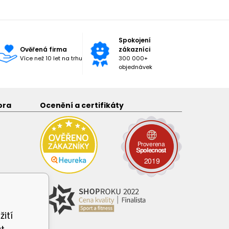
Spokojení
Ověřená firma
zákazníci
Více než 10 let na trhu
300 000+
objednávek
ora
Ocenění a certifikáty
ití