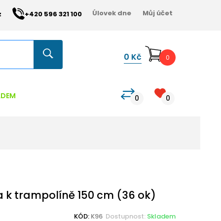
Úlovek dne
Můj účet
z
+420 596 321 100
0
Kč
0
ADEM
0
0
 k trampolíně 150 cm (36 ok)
KÓD:
K96
Dostupnost:
Skladem