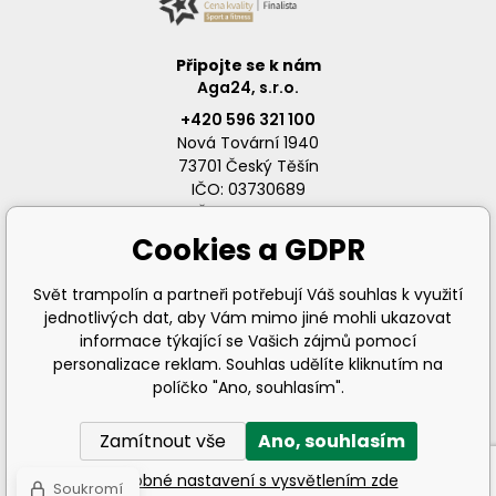
Připojte se k nám
Aga24, s.r.o.
+420 596 321 100
Nová Tovární 1940
73701 Český Těšín
IČO: 03730689
DIČ: CZ03730689
Cookies a GDPR
Svět trampolín a partneři potřebují Váš souhlas k využití
jednotlivých dat, aby Vám mimo jiné mohli ukazovat
info@svet-trampolin.cz
informace týkající se Vašich zájmů pomocí
personalizace reklam. Souhlas udělíte kliknutím na
políčko "Ano, souhlasím".
Zamítnout vše
Ano, souhlasím
© 2026 AGA24 s.r.o., Všechna práva vyhrazena
Podrobné nastavení s vysvětlením zde
Soukromí
Tvorba a pronájem eshopů
BINARGON.cz