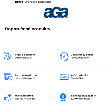
Barva:
Oranžová nebo šedá
Doporučené produkty
Rychlé doručení
Zákaznický servis
Od objednání 24h
Po-Pá 9:00 do 15:30
Bezpečná platba
Akční nabídky
Nakupujte bezpečně
Slevy až 50%
Ověřená firma
Spokojení zákazníci
Více než 10 let na trhu
300 000+ objednávek