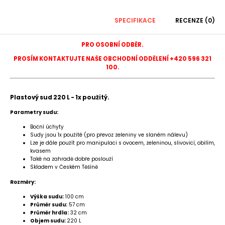
SPECIFIKACE
RECENZE (0)
PRO OSOBNÍ ODBĚR.
PROSÍM KONTAKTUJTE NAŠE OBCHODNÍ ODDĚLENÍ +420 596 321
100.
Plastový sud 220 L - 1x použitý.
Parametry sudu:
Boční úchyty
Sudy jsou 1x použité (pro převoz zeleniny ve slaném nálevu)
Lze je dále použít pro manipulaci s ovocem, zeleninou, slivovicí, obilím,
kvasem
Také na zahradě dobře poslouží
Skladem v Českém Těšíně
Rozměry:
Výška sudu:
100 cm
Průměr sudu:
57 cm
Průměr hrdla:
32 cm
Objem sudu:
220 L