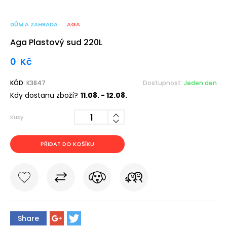
DŮM A ZAHRADA
AGA
Aga Plastový sud 220L
0
Kč
KÓD:
K3847
Dostupnost:
Jeden den
Kdy dostanu zboží?
11.08. - 12.08.
Kusy
PŘIDAT DO KOŠÍKU
Share