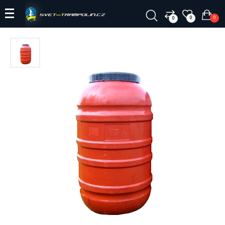
0
0
0