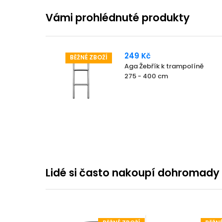
Vámi prohlédnuté produkty
249 Kč
BĚŽNÉ ZBOŽÍ
Aga Žebřík k trampolíně
275 - 400 cm
Lidé si často nakoupí dohromady