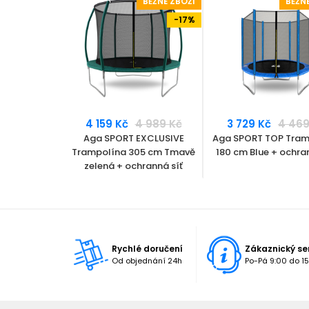
BĚŽNÉ ZBOŽÍ
BĚŽNÉ ZBOŽÍ
BĚŽN
-17%
č
4 159 Kč
4 989 Kč
3 729 Kč
4 469
 Trampolína
Aga SPORT EXCLUSIVE
Aga SPORT TOP Tram
 Green +
Trampolína 305 cm Tmavě
180 cm Blue + ochran
 + žebřík
zelená + ochranná síť
Rychlé doručení
Zákaznický se
Od objednání 24h
Po-Pá 9:00 do 15