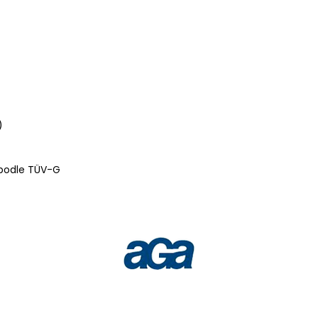
t)
 podle TÜV-G