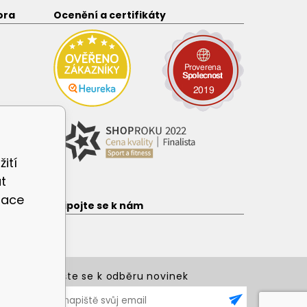
ora
Ocenění a certifikáty
ití
t
zace
e
Připojte se k nám
Přihlašte se k odběru novinek