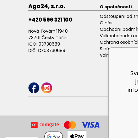
Aga24, s.r.o.
O společnosti
Odstoupení od s
+420 596 321 100
O nás
Obchodní podmí
Nová Tovární 1940
Velkoobchodní c
73701 Český Těšín
Ochrana osobníc
IČO: 03730689
S námi máte poh
DIČ: CZ03730689
Volné pracovní p
Sv
inf