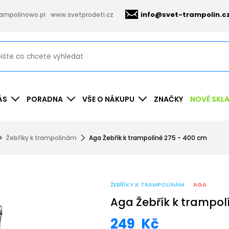
info@svet-trampolin.c
ampolinowo.pl
www.svetprodeti.cz
ÁS
PORADNA
VŠE O NÁKUPU
ZNAČKY
NOVĚ SKL
Žebříky k trampolínám
Aga Žebřík k trampolíně 275 - 400 cm
ŽEBŘÍKY K TRAMPOLÍNÁM
AGA
Aga Žebřík k trampol
249
Kč