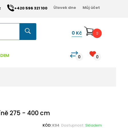
Úlovek dne
Můj účet
z
+420 596 321 100
0
Kč
0
ADEM
0
0
íně 275 - 400 cm
KÓD:
K94
Dostupnost:
Skladem