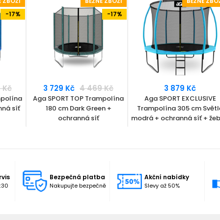
É ZBOŽÍ
BĚŽNÉ ZBOŽÍ
BĚŽNÉ ZBO
-17%
-17%
 Kč
3 729 Kč
4 469 Kč
3 879 Kč
polína
Aga SPORT TOP Trampolína
Aga SPORT EXCLUSIVE
ná síť
180 cm Dark Green +
Trampolína 305 cm Světl
ochranná síť
modrá + ochranná síť + žeb
rvis
Bezpečná platba
Akční nabídky
:30
Nakupujte bezpečně
Slevy až 50%