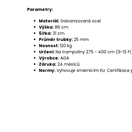
Parametry:
Materiál:
Galvanizovaná ocel
Výška:
86 cm
Šířka:
31 cm
Průměr trubky:
25 mm
Nosnost:
120 kg
Určení:
Na trampolíny 275 - 400 cm (9-13 f
Výrobce:
AGA
Záruka:
24 měsíců
Normy:
Vyhovuje směrnicím EU. Certifikace