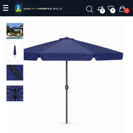
0
0
0