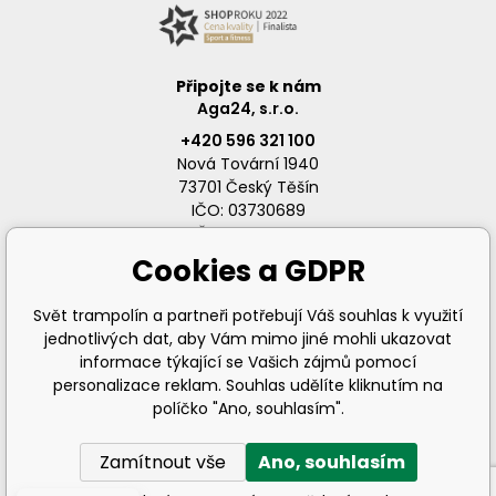
Připojte se k nám
Aga24, s.r.o.
+420 596 321 100
Nová Tovární 1940
73701 Český Těšín
IČO: 03730689
DIČ: CZ03730689
Cookies a GDPR
Svět trampolín a partneři potřebují Váš souhlas k využití
jednotlivých dat, aby Vám mimo jiné mohli ukazovat
info@svet-trampolin.cz
informace týkající se Vašich zájmů pomocí
personalizace reklam. Souhlas udělíte kliknutím na
políčko "Ano, souhlasím".
Zamítnout vše
Ano, souhlasím
© 2026 AGA24 s.r.o., Všechna práva vyhrazena