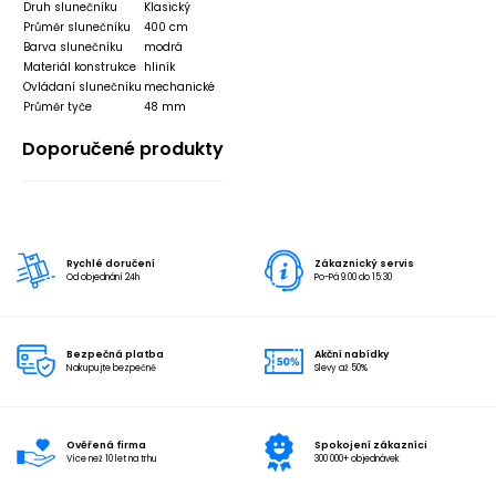
Druh slunečníku
Klasický
Průměr slunečníku
400 cm
Barva slunečníku
modrá
Materiál konstrukce
hliník
Ovládaní slunečníku
mechanické
Průměr tyče
48 mm
Doporučené produkty
Rychlé doručení
Zákaznický servis
Od objednání 24h
Po-Pá 9:00 do 15:30
Bezpečná platba
Akční nabídky
Nakupujte bezpečně
Slevy až 50%
Ověřená firma
Spokojení zákazníci
Více než 10 let na trhu
300 000+ objednávek