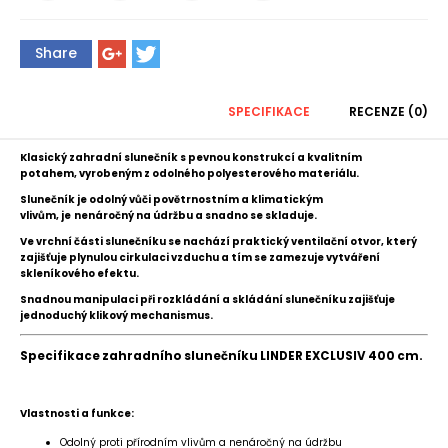
Share
SPECIFIKACE
RECENZE (0)
Klasický zahradní slunečník s pevnou konstrukcí a kvalitním
potahem, vyrobeným z odolného polyesterového materiálu.
Slunečník je odolný vůči povětrnostním a klimatickým
vlivům, je
nenáročný na údržbu a snadno se skladuje.
Ve vrchní části slunečníku se nachází praktický ventilační otvor, který
zajišťuje plynulou cirkulaci vzduchu a tím se zamezuje vytváření
skleníkového efektu.
Snadnou manipulaci při rozkládání a skládání slunečníku zajišťuje
jednoduchý klikový mechanismus.
Specifikace zahradního slunečníku LINDER EXCLUSIV 400 cm.
Vlastnosti a funkce:
Odolný proti přírodním vlivům a nenáročný na údržbu