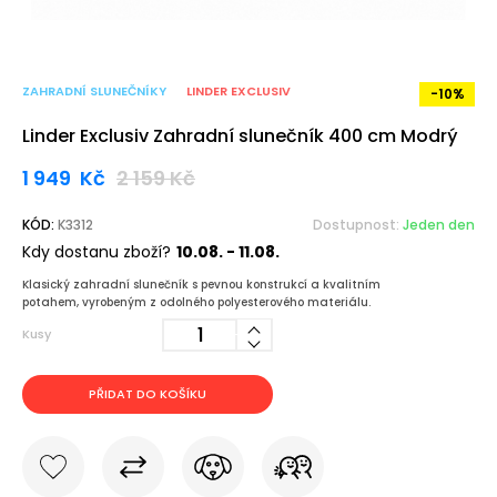
ZAHRADNÍ SLUNEČNÍKY
LINDER EXCLUSIV
-10%
Linder Exclusiv Zahradní slunečník 400 cm Modrý
1 949
Kč
2 159
Kč
KÓD:
K3312
Dostupnost:
Jeden den
Kdy dostanu zboží?
10.08. - 11.08.
Klasický zahradní slunečník s pevnou konstrukcí a kvalitním
potahem, vyrobeným z odolného polyesterového materiálu.
Kusy
PŘIDAT DO KOŠÍKU