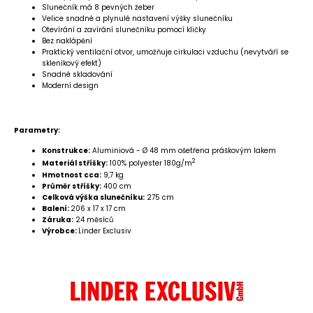
Slunečník má 8 pevných žeber
Velice snadné a plynulé nastavení výšky slunečníku
Otevírání a zavírání slunečníku pomocí kličky
Bez naklápění
Praktický ventilační otvor, umožňuje cirkulaci vzduchu (nevytváří se
skleníkový efekt)
Snadné skladování
Moderní design
Parametry:
Konstrukce:
Aluminiová - Ø 48 mm ošetřena práškovým lakem
2
Materiál stříšky:
100% polyester 180g/m
Hmotnost cca:
9,7 kg
Průměr stříšky:
400 cm
Celková výška slunečníku:
275 cm
Balení:
206 x 17 x 17 cm
Záruka:
24 měsíců
Výrobce:
Linder Exclusiv