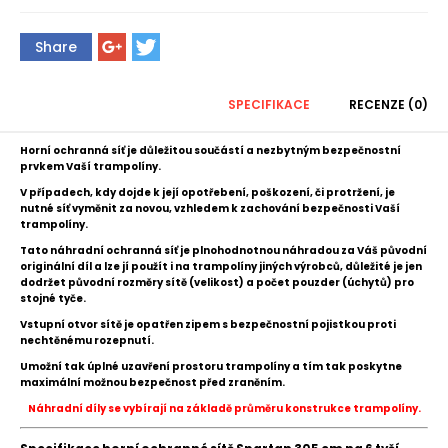
Share
SPECIFIKACE
RECENZE (0)
Horní ochranná síť je důležitou součástí a nezbytným bezpečnostní
prvkem Vaší trampolíny.
V případech, kdy dojde k její opotřebení, poškození, či protržení, je
nutné
síť
vyměnit za novou, vzhledem k zachování bezpečnosti Vaší
trampolíny.
Tato náhradní ochranná síť je plnohodnotnou náhradou za Váš původní
originální díl
a l
ze jí použít i na trampolíny jiných výrobců,
důležité je jen
dodržet původní rozměry sítě (velikost) a počet pouzder (úchytů) pro
stojné tyče.
Vstupní otvor sítě je opatřen zipem s bezpečnostní pojistkou proti
nechtěnému rozepnutí.
Umožní tak úplné uzavření prostoru trampolíny a tím tak poskytne
maximální možnou bezpečnost před zraněním.
Náhradní díly se vybírají na základě průměru konstrukce trampolíny.