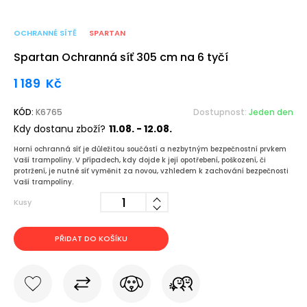
OCHRANNÉ SÍTĚ
SPARTAN
Spartan Ochranná síť 305 cm na 6 tyčí
1 189
Kč
KÓD:
K6765
Dostupnost:
Jeden den
Kdy dostanu zboží?
11.08. - 12.08.
Horní ochranná síť je důležitou součástí a nezbytným bezpečnostní prvkem
Vaší trampolíny. V případech, kdy dojde k její opotřebení, poškození, či
protržení, je nutné síť vyměnit za novou, vzhledem k zachování bezpečnosti
Vaší trampolíny.
Kusy
PŘIDAT DO KOŠÍKU