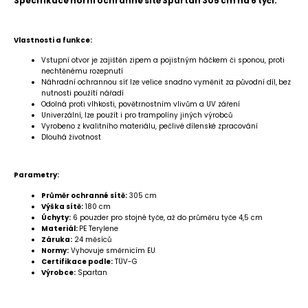
Specifikace horní ochranné sítě Spartan 305 cm na 6 tyčí.
Vlastnosti a funkce:
Vstupní otvor je zajištěn zipem a pojistným háčkem či sponou, proti
nechtěnému rozepnutí
Náhradní ochrannou síť lze velice snadno vyměnit za původní díl,
bez
nutnosti použítí nářadí
Odolná proti vlhkosti, povětrnostním vlivům a UV záření
Univerzální, lze použít i pro trampolíny jiných výrobců
Vyrobeno z kvalitního materiálu, pečlivé dílenské zpracování
Dlouhá životnost
Parametry:
Průměr ochranné sítě:
305 cm
Výška sítě:
180 cm
Úchyty:
6 pouzder pro stojné tyče, až do průměru tyče 4,5 cm
Materiál:
PE Terylene
Záruka:
24 měsíců
Normy:
Vyhovuje směrnicím EU
Certifikace podle:
TÜV-G
Výrobce:
Spartan