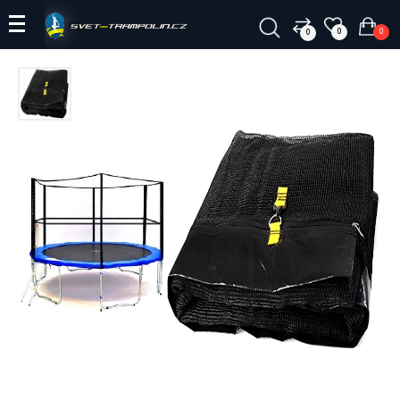
0
0
0