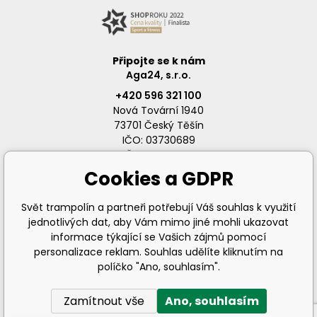
Připojte se k nám
Aga24, s.r.o.
+420 596 321 100
Nová Tovární 1940
73701 Český Těšín
IČO: 03730689
DIČ: CZ03730689
Cookies a GDPR
Svět trampolín a partneři potřebují Váš souhlas k využití
jednotlivých dat, aby Vám mimo jiné mohli ukazovat
info@svet-trampolin.cz
informace týkající se Vašich zájmů pomocí
personalizace reklam. Souhlas udělíte kliknutím na
políčko "Ano, souhlasím".
Zamítnout vše
Ano, souhlasím
© 2026 AGA24 s.r.o., Všechna práva vyhrazena