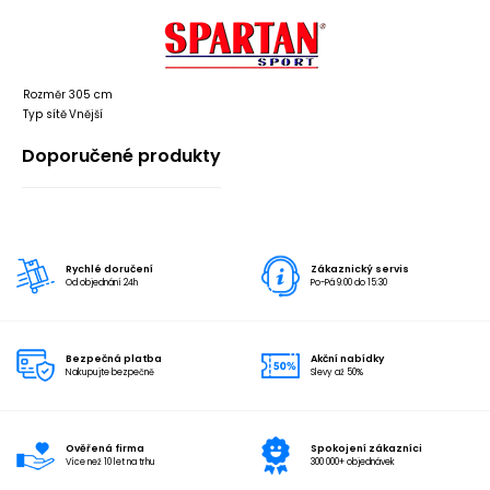
Rozměr
305 cm
Typ sítě
Vnější
Doporučené produkty
Rychlé doručení
Zákaznický servis
Od objednání 24h
Po-Pá 9:00 do 15:30
Bezpečná platba
Akční nabídky
Nakupujte bezpečně
Slevy až 50%
Ověřená firma
Spokojení zákazníci
Více než 10 let na trhu
300 000+ objednávek