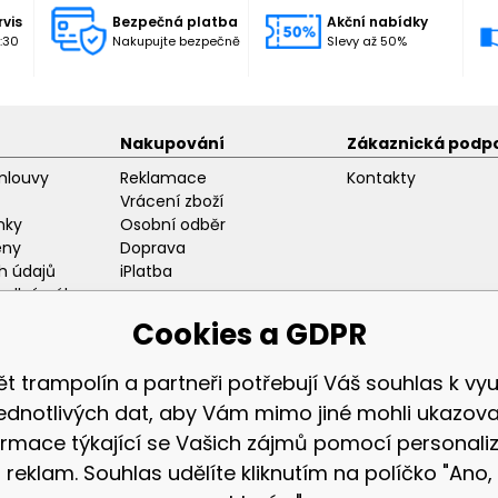
rvis
Bezpečná platba
Akční nabídky
:30
Nakupujte bezpečně
Slevy až 50%
Nakupování
Zákaznická podp
mlouvy
Reklamace
Kontakty
Vrácení zboží
nky
Osobní odběr
eny
Doprava
h údajů
iPlatba
odlný nákup
ozice
Cookies a GDPR
ět trampolín a partneři potřebují Váš souhlas k využ
jednotlivých dat, aby Vám mimo jiné mohli ukazova
ormace týkající se Vašich zájmů pomocí personali
Zákaznická sekc
reklam. Souhlas udělíte kliknutím na políčko "Ano,
Přihlášení