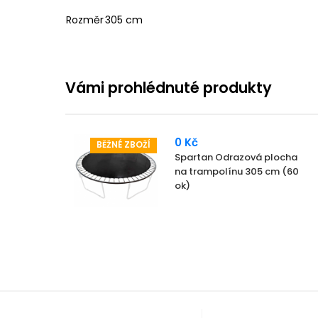
Rozměr
305 cm
Vámi prohlédnuté produkty
0 Kč
BĚŽNÉ ZBOŽÍ
Spartan Odrazová plocha
na trampolínu 305 cm (60
ok)