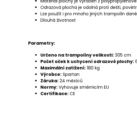
Materiál plochy je vyroben z polypropylenové
Odrazová plocha je odolná proti dešti, povět
Lze použít i pro mnoho jiných trampolín da
Dlouhá životnost
Parametry:
Určeno na trampolíny velikosti:
305 cm
Počet oček k uchycení odrazové plochy:
Maximální zatížení:
180 kg
Výrobce:
Spartan
Záruka:
24 měsíců
Normy:
Vyhovuje směrnicím EU
Certifikace:
CE