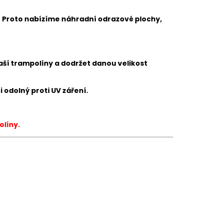
Proto nabízíme náhradní odrazové plochy,
aší trampolíny a dodržet danou velikost
odolný proti UV záření.
olíny.