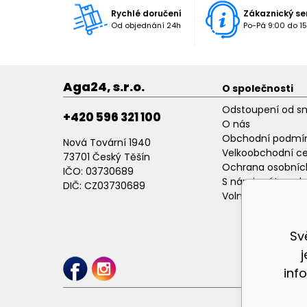
Rychlé doručení
Zákaznický se
Od objednání 24h
Po-Pá 9:00 do 15
Aga24, s.r.o.
O společnosti
Odstoupení od s
+420 596 321 100
O nás
Obchodní podmí
Nová Tovární 1940
Velkoobchodní c
73701 Český Těšín
Ochrana osobníc
IČO: 03730689
S námi máte poh
DIČ: CZ03730689
Volné pracovní p
Sv
inf