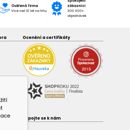
Spokojení
Ověřená firma
zákazníci
Více než 10 let na trhu
300 000+
objednávek
ora
Ocenění a certifikáty
ití
t
zace
e
Připojte se k nám