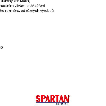
 tkaniny (PP Mesh)
rnostním vlivům a UV záření
ného rozměru, od různých výrobců
60