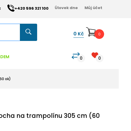
Úlovek dne
Můj účet
z
+420 596 321 100
0
Kč
0
ADEM
0
0
60 ok)
ocha na trampolínu 305 cm (60