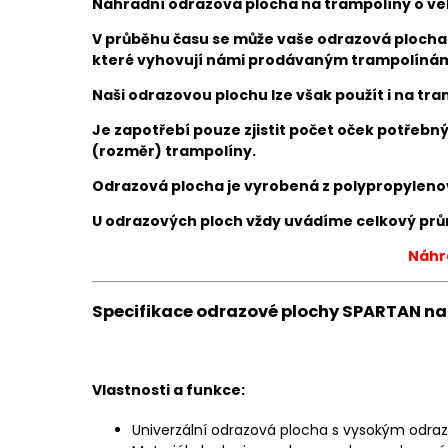
Náhradní odrazová plocha na trampolíny o vel
V průběhu času se může vaše odrazová plocha
které vyhovují námi prodávaným trampolíná
Naši odrazovou plochu lze však použít i na tr
Je zapotřebí pouze zjistit počet oček potřebn
(rozměr) trampolíny.
Odrazová plocha je vyrobená z polypropylenov
U odrazových ploch vždy uvádíme celkový prů
Náhra
Specifikace odrazové plochy SPARTAN na 
Vlastnosti a funkce:
Univerzální odrazová plocha s vysokým odr