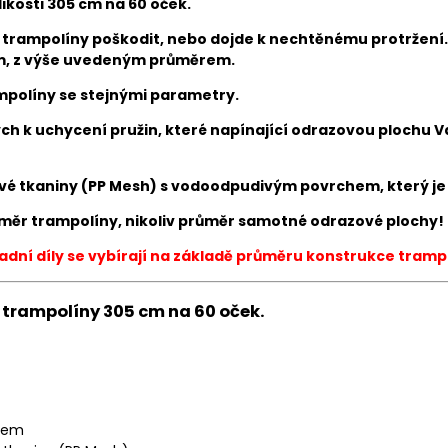
ikosti 305 cm na 60 oček.
 trampolíny poškodit, nebo dojde k nechtěnému protržení.
m, z výše uvedeným průměrem.
ampolíny se stejnými parametry.
ých k uchycení pružin, které napínající odrazovou plochu V
é tkaniny (PP Mesh) s vodoodpudivým povrchem, který je i 
měr trampolíny, nikoliv průměr samotné odrazové plochy!
dní díly se vybírají na základě průměru konstrukce tramp
trampolíny 305 cm na 60 oček.
azem