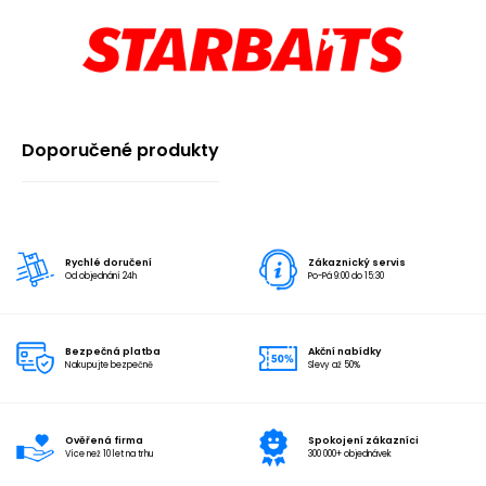
Doporučené produkty
Rychlé doručení
Zákaznický servis
Od objednání 24h
Po-Pá 9:00 do 15:30
Bezpečná platba
Akční nabídky
Nakupujte bezpečně
Slevy až 50%
Ověřená firma
Spokojení zákazníci
Více než 10 let na trhu
300 000+ objednávek