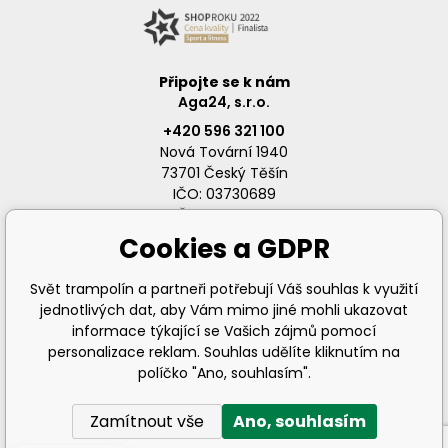
Připojte se k nám
Aga24, s.r.o.
+420 596 321 100
Nová Tovární 1940
73701 Český Těšín
IČO: 03730689
DIČ: CZ03730689
Cookies a GDPR
Svět trampolín a partneři potřebují Váš souhlas k využití
jednotlivých dat, aby Vám mimo jiné mohli ukazovat
info@svet-trampolin.cz
informace týkající se Vašich zájmů pomocí
personalizace reklam. Souhlas udělíte kliknutím na
políčko "Ano, souhlasím".
Zamítnout vše
Ano, souhlasím
© 2026 AGA24 s.r.o., Všechna práva vyhrazena