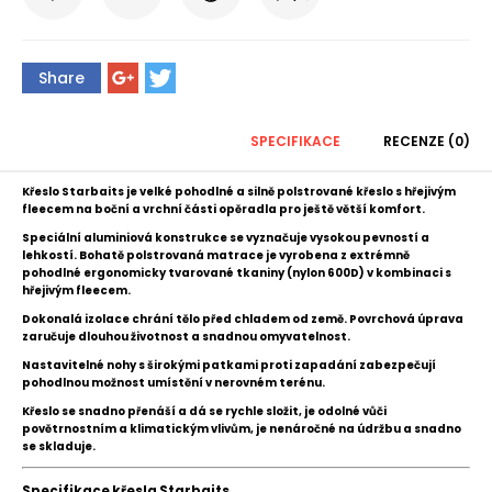
Share
SPECIFIKACE
RECENZE (0)
Křeslo Starbaits je velké pohodlné a silně polstrované křeslo s hřejivým
fleecem na boční a vrchní části opěradla pro ještě větší komfort.
Speciální aluminiová konstrukce se vyznačuje vysokou pevností a
lehkostí. Bohatě polstrovaná matrace je vyrobena z extrémně
pohodlné ergonomicky tvarované tkaniny (nylon 600D) v kombinaci s
hřejivým fleecem.
Dokonalá izolace chrání tělo před chladem od země. Povrchová úprava
zaručuje dlouhou životnost a snadnou omyvatelnost.
Nastavitelné nohy s širokými patkami proti zapadání zabezpečují
pohodlnou možnost umístění v nerovném terénu.
Křeslo se snadno přenáší a dá se rychle složit, je odolné vůči
povětrnostním a klimatickým vlivům, je nenáročné na údržbu a snadno
se skladuje.
Specifikace křesla Starbaits.