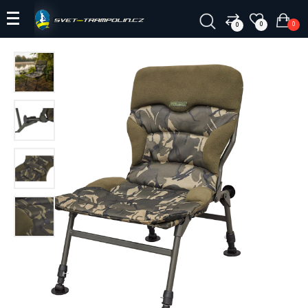
0
0
0