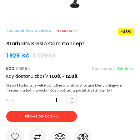
ZAHRADNÍ ŽIDLE A KŘESLA
STARBAITS
-36%
Starbaits Křeslo Cam Concept
1 929
Kč
3 029
Kč
KÓD:
K15594
Dostupnost:
Skladem
Kdy dostanu zboží?
11.08. - 12.08.
Křeslo Starbaits je velké pohodlné a silně polstrované křeslo s hřejivým
fleecem na boční a vrchní části opěradla pro ještě větší komfort.
Kusy
PŘIDAT DO KOŠÍKU