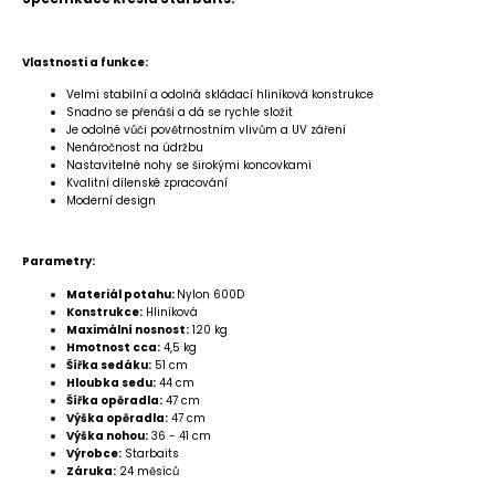
Vlastnosti a funkce:
Velmi stabilní a odolná skládací hliníková konstrukce
Snadno se přenáší a dá se rychle složit
Je odolné vůči povětrnostním vlivům a UV záření
Nenáročnost na údržbu
Nastavitelné nohy se širokými koncovkami
Kvalitní dílenské zpracování
Moderní design
Parametry:
Materiál potahu:
Nylon 600D
Konstrukce:
Hliníková
Maximální nosnost:
120 kg
Hmotnost cca:
4,5 kg
Šířka sedáku:
51 cm
Hloubka sedu:
44 cm
Šířka opěradla:
47 cm
Výška opěradla:
47 cm
Výška nohou:
36 - 41 cm
Výrobce:
Starbaits
Záruka:
24 měsíců